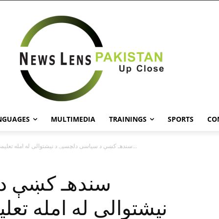
NGUAGES
MULTIMEDIA
TRAININGS
SPORTS
CO
سندهـ کښې د سياسى دلچسپۍ د نيشتوالى له امله تعليمى نظام د...
سندهـ کښې د
نيشتوالى له امله تعل