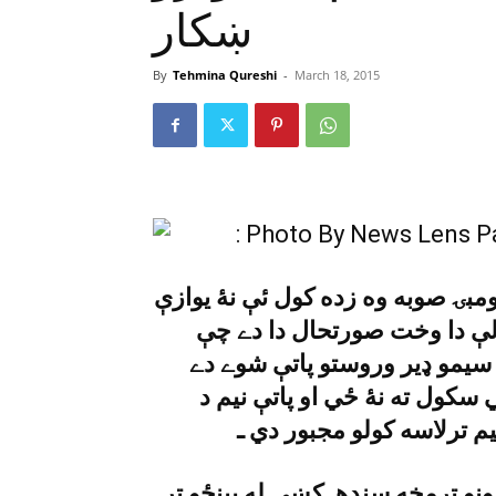
ښکار
By
Tehmina Qureshi
-
March 18, 2015
مبۍ صوبه وه زده کول ئې نۀ يوازې
ې دا وخت صورتحال دا دے چې
 سيمو ډير وروستو پاتې شوے دے
سکول ته نۀ ځي او پاتې نيم د
ليم ترلاسه کولو مجبور دي ـ
رونو ترمخه سندهـ کښې له پينځو تر