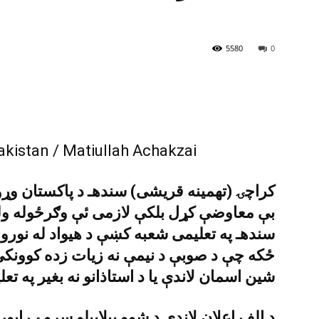
5580
0
کراچۍ (تهمينه قريشى) سندهـ د پاکستان وړو
بې معاوضې کړل بلکې لازمى ئې وګرځوله ول
سندهـ په تعليمى شعبه کښې د هيواد له نورو
ځکه چې د صوبې د نيمې نه زيات زده کوونکي 
شين اسمان لاندې يا د استاذانو نه بغير په تع
د الف اعلان لاندې د شوو بيلابيلو سروے راپو