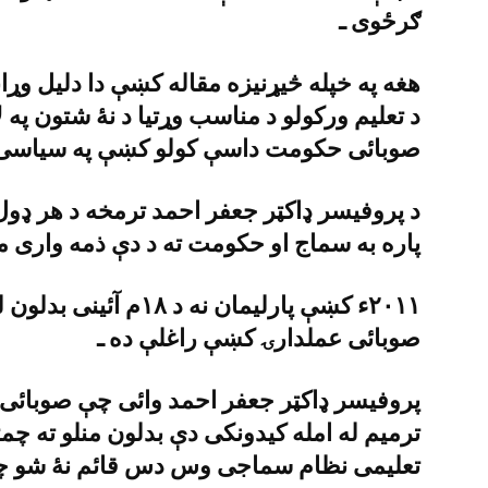
ګرځوى ـ
هغه په خپله څيړنيزه مقاله کښې دا دليل وړا
د تعليم ورکولو د مناسب وړتيا د نۀ شتون په 
صوبائى حکومت داسې کولو کښې په سياسى 
د پروفيسر ډاکټر جعفر احمد ترمخه د هر ډول 
پاره به سماج او حکومت ته د دې ذمه وارى م
٢٠١١ء کښې پارليمان نه 
صوبائى عملدارۍ کښې راغلې ده ـ
پروفيسر ډاکټر جعفر احمد وائى چې صوبائى ح
ترميم له امله کيدونکى دې بدلون منلو ته چمت
تعليمى نظام سماجى وس دس قائم نۀ شو چې