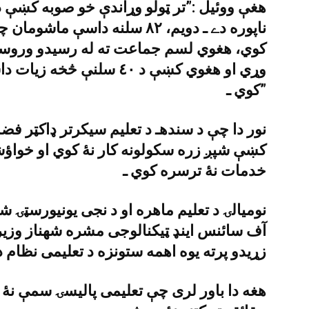
هغې ووئيل :”تر ټولو وړاندې خو صوبه کښې 
ناپوره دے ـ دويم، ٨٢ سلنه داس
کوي، هغوي لسم جماعت ته له رسيدو وروستو 
وړي او هغوي کښې د ٤٠ سلن
کوي ـ”
نور دا چې د سندهـ د تعليم سيکرتر ډاکټر فض
خدمات نۀ ترسره کوي ـ
نوميالۍ د تعليم ماهره او د نجى يونيورسټۍ ش
آف سائنس اينډ ټيکنالوجى مشره شهناز وزير
زړيدو پرته يوه اهمه ستونزه د تعليمى نظام 
هغه دا باور لرى چې تعليمى پاليسۍ سمې نۀ