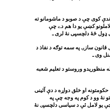
ندې کوى چې د صوبو د ماشومانو ته
لاملونو کښې يو دا هم دے چې
ډول څۀ دلچسپى نۀ لرى ـ
قانون سازۍ په سمه توګه د نفاذ د
نل وى ـ
د ١٨م آئينى بدلون له منظوريدو وروستو د تعليم شعبه
کومتونه او خلق دواړه د دې آئينى
و نۀ وو د کوم په وجه چې په
 يو لامل ئې د سياسى دلچسپۍ نۀ