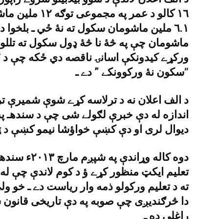
١٦ کالو د عمر په
٦.١ ملين ماشومان سکول ته نۀ ځي ـ بلخوا
ماشومان چې په څۀ نا څۀ ډول سکول ته تللو
“سکون نۀ ورکوونکے ” دے ـ
د الف اعلان نه د ترلاسه کړے شوې شميرې ت
اندازه له دې خبرې لګولے شى چې د سندهـ په
ديوال لرى او دې کښې خواؤشا نيمو کښې د ټ
دوه کاله وړا
ته د تعليم ورکولو ذمه وار رياست دے ـ خو و
دا څرګنديږى چې صوبه په دې تاريخى قانون 
راغلې ده ـ