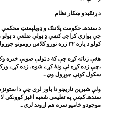
د ړنګيدو ښکار نظام
د سندهـ حکومت پلاننګ و ډويلپمنټ محکمې س
چې يوازې کراچۍ کښې ډ ټولې ضلعې د ټولو ما
کولو د پاره ٣٢ زره نورو کلاس رومونو جوړولو ته ضرورت دے ـ
،چې زده کړه ئې ونۀ کړے شوه، زده کړے ورکولو
سکول کوټې جوړول وي ـ
ولې شيرين ناريجو دا باور لرى چې دا ستونزه 
سندهـ کښې په تعليمى شعبه اغيز کوونکى لا
موجودو خاميو سره هم اړوند لرى ـ