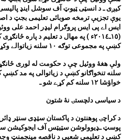
کيږى ـ د انسټى ټيوټ آف سوشل اينډ پاليسى 
يوې تجزيې ترمخه صوبائى تعليمى بجټ د اصل 
ايس اے پى ايس پروګرام ليډر احمد على ووئ
کښې په مجموعى توګه ١٠ سلنه زياتوالے وکړے شو ـ
سلنه تنخواګانو کښې د زياتوالى په مد کښې
خواؤشا ١٢ سلنه کم کړے شو ـ
د سياسى دلچستۍ نۀ شتون
د کراچۍ پوهنتون د پاکستان سټډى سنټر ډائري
پوسټ ـډيوولوشن سټيټس آف ايجوکيشن سندهـ
کښې د تعليمى شعبې د ناقصه مينجمنټ وجه