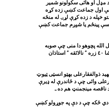
د مډل او هائى سکولونو شمير
ې ماشومان چې اول جماعت کښې زده کړه
خپله د زده کړې لړۍ له منځه
ې څخه زيات داسې پينځم يا شپږم جماعت کښې
ل الله پچوهو دا منى چې صوبه
کښې شپږ زره سکولونه کار نۀ کوي او خواؤشا ٤٠ زره ” نالائقه ” استاذان
هيد ذوالفقارعلى بهټو انسټى ټيوټ
على وائى چې د ځاندرې له ډيرې
د ناقصه مينجمنټ هم ده ـ
 دي ځکه چې د دې په جوړولو کښې