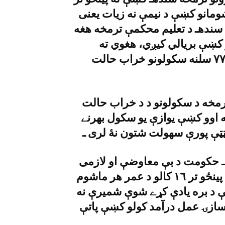
 مجموعى توګه ١٢ ملين ماشومانو کښې د نيمې نه زيات يعنى
 د سندهـ د تعليم محکمې ترمخه هغه
 کښې بريالي کيږي، هغوي ته
ورکړے کيدونکې اسانۍ ناقصه دي ځکه چې د ٧٧ سلنه سکولونو خراب حالت
رمخه د سکولونو د د خراب حالت
 اوو کښې يوازې يو سکول بهرنے
ټې پورې سهولت شتون نۀ لرى ـ
ندې په شپږم مارچ ٢٠١٣ء سندهـ حکومت د بې معاوضې او لازمى
تعليم ايکټ منظور کړے ؤ د کوم لاندې چې له پينځو تر ١٦ کالو د عمر هر ماشوم
لې د بره يادې کړے شوې شميرې نه
سازۍ عمل درآمد کولو کښې پاتې