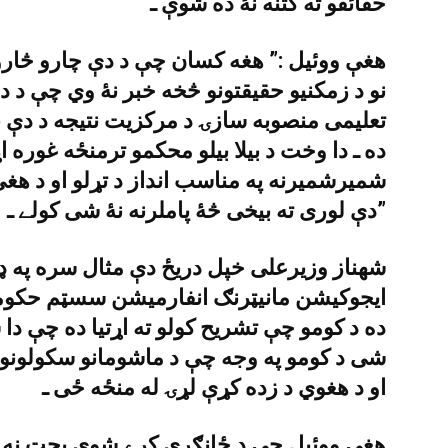
حقائقو ته کتنه نۀ ده شوې ـ
هغې ووئيل :” هغه کسان چې د دې چارو څار
نو د زمکنيو حقيقتونو څخه خبر نۀ وي چې د د
تعليمى منصوبه سازۍ د مرکزيت نتيجه د دې
ده ـ دا وخت د بيلا بيلو محکمو ترمنځه غوره اړ
شميرشميرنه په مناسب انداز د تړلو او د ه
دې لورى ته بيخى څۀ پاملرنه نۀ شى کولے ـ”
ايجوکيشن مانيټرنګ انفارميشن سسټم حکوم
ده د کومو چې تشريح کولو ته اړتيا ده چې دا 
شى د کومو په وجه چې د ماشومانو سکولونو
او د هغوي د زده کړې لړۍ له منځه ځى ـ
هغې ووئيل چې د ځانګړى کړے شوى بجټ نه “ن