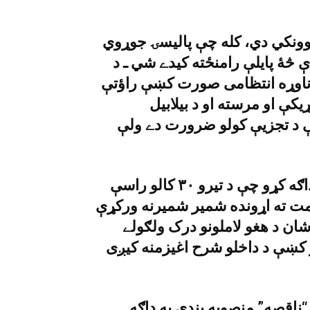
وونکي دي، کله چې پاليسۍ جوړوي
ې څۀ پايلې رامنځته کيدے شي ـ د
 ناوړه انتظامى صورت کښې راؤتې
يکې او مرسته او د بيلابيل
غې د تجزيې کولو ضرورت دے ولې
شهناز وزيرعلى خپل دريځ دې مثال سره په ډاګه کړو چې د تيرو ٣٠ کالو راسې
ت ته اړونده شمير شميرنه ورکړې
شان د هغو لاملونو درک ولګولے
 کښې د داخلو شرح اغيزمنه کيږى
اقصه” منصوبه بندى په ډاګه