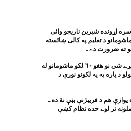
ره اړونده شيرين ناريجو وائى
شومانو د تعليم په کالى ښائسته
هغې زياته کړه چې کۀ د ټولې صوبې خبره وکړے شى نو هغو ٦٠ لکو ماشومانو له
 د پاره به په لکونو نورې د
يوازې هم د فريبژنې بڼې نۀ ده ـ
ملونه تر لوے حده نظام کښې