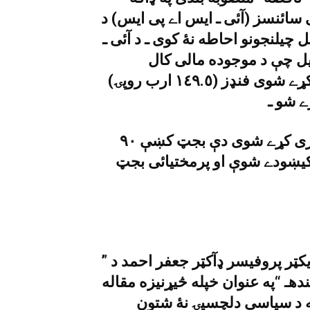
سائنسز (آئى ـ ايس اے پى ايس) د
چيلنجونو احاطه نۀ کوى ـ د آئى ـ
يل چې د موجوده مالى کال
(١٥ـ٢٠١٤ء ) په مهال د تعليم د پاره ځانګړى کړے شوى فنډز (١٤٩.٥ ارب روپۍ)
ولې هغۀ ووئيل چې د حکومت له لورى ځانګړى کړے شوى دې بجټ کښې ٩٠
 کيښودے شوې او پرمختيائى بجټ
کټر پروفيسر ډآکټر جعفر احمد د ”
 “په عنوان خپله څيړنيزه مقاله
 د سياسى دلچسپۍ نۀ شتون