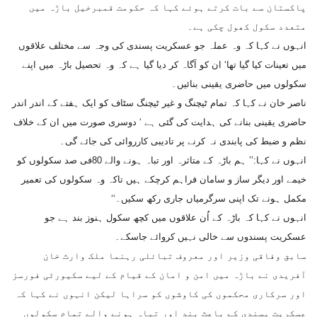
پاکستان سے بات کرتے ہوئے کہا کہ حکومت قمبرخیل باڑہ میں
متعدد سکول کھول چکی ہے۔
انہوں نے کہا کہ وہ عملہ جو عسکریت پسندی کی وجہ سے مختلف علاقوں
میں تعینات کیا گیا تھا‘ ان کو آگاہ کر دیا گیا ہے کہ وہ تحصیل باڑہ میں اپنے
سکولوں میں حاضری یقینی بنائیں۔
ناصر خان نے کہا کہ تمام ٹیچنگ و غیر ٹیچنگ سٹاف کو ایک ہفتے کے اندر اندر
حاضری یقینی بنانے کی ہدایت کی گئی ہے ‘ دوسری صورت میں ان کے خلاف
نظم و ضبط کی پابندی نہ کرنے پر تادیبی کارروائی کی جائے گی۔
انہوں نے کہا:’’ ہم باڑہ کے متاثرہ اور تباہ ہونے والے 80فی صد سکولوں کو
خیمے اور دیگر ساز و سامان فراہم کرچکے ہیں تاکہ وہ سکولوں کی تعمیر
مکمل ہونے تک اپنی سرگرمیاں جاری رکھ سکیں۔‘‘
انہوں نے کہا کہ باڑہ کے اُن علاقوں میں کچھ سکول ہنوز بند ہے جو
عسکریت پسندوں سے خالی نہیں کروائے جاسکے۔
سابق وفاقی وزیر اور معروف تبائلی رہنما ملک وارث خان
آفریدی نے باڑہ میں امن و امان کے قیام کے لیے سکیورٹی فورسز
اور سرکاری محکموں کی کاوشوں کو سراہا لیکن انہوں نے کہا کہ
عسکریت پسندی کے باعث بند اور تباہ ہونے والے تمام سکولوں