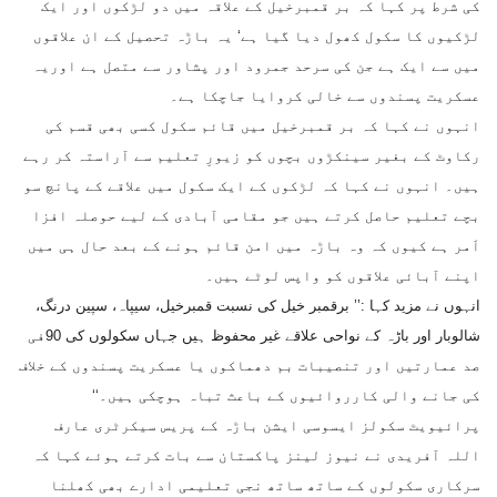
کی شرط پر کہا کہ بر قمبرخیل کے علاقہ میں دو لڑکوں اور ایک
لڑکیوں کا سکول کھول دیا گیا ہے‘ یہ باڑہ تحصیل کے ان علاقوں
میں سے ایک ہے جن کی سرحد جمرود اور پشاور سے متصل ہے اوریہ
عسکریت پسندوں سے خالی کروایا جاچکا ہے۔
انہوں نے کہا کہ بر قمبرخیل میں قائم سکول کسی بھی قسم کی
رکاوٹ کے بغیر سینکڑوں بچوں کو زیورِ تعلیم سے آراستہ کر رہے
ہیں۔ انہوں نے کہا کہ لڑکوں کے ایک سکول میں علاقے کے پانچ سو
بچے تعلیم حاصل کرتے ہیں جو مقامی آبادی کے لیے حوصلہ افزا
اَمر ہے کیوں کہ وہ باڑہ میں امن قائم ہونے کے بعد حال ہی میں
اپنے آبائی علاقوں کو واپس لوٹے ہیں۔
انہوں نے مزید کہا :’’ برقمبر خیل کی نسبت قمبرخیل، سیپاہ، سپین درنگ،
شالوبار اور باڑہ کے نواحی علاقے غیر محفوظ ہیں جہاں سکولوں کی 90فی
صد عمارتیں اور تنصیبات بم دھماکوں یا عسکریت پسندوں کے خلاف
کی جانے والی کارروائیوں کے باعث تباہ ہوچکی ہیں۔‘‘
پرائیویٹ سکولز ایسوسی ایشن باڑہ کے پریس سیکرٹری عارف
اللہ آفریدی نے نیوز لینز پاکستان سے بات کرتے ہوئے کہا کہ
سرکاری سکولوں کے ساتھ ساتھ نجی تعلیمی ادارے بھی کھلنا