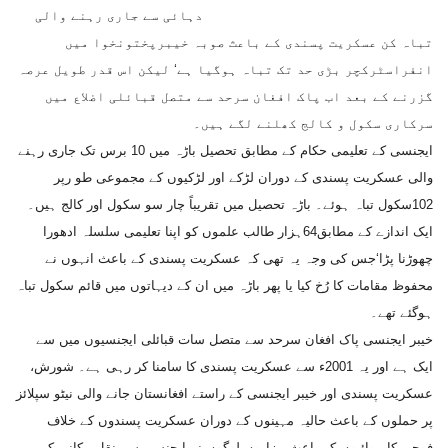
دہائی سے جاری رہنے والی
تباہ کن عسکریت پسندی کے باعث صوبہ خیبرپختونخوا میں
انفراسٹرکچر بڑی حد تک تباہ ہوگیا ہے‘ لیکن اس قدر طویل عرصہ
گزرنے کے بعد اب پاک افغان سرحد سے متصل قبائلی اضلاع میں
سرکاری سکول و کالج کھلنے لگے ہیں۔
ایجنسی کے تعلیمی حکام کے مطابق تحصیل باڑہ میں 10 برس تک جاری رہنے
والی عسکریت پسندی کے دوران لڑکے اور لڑکیوں کے مجموعی طو رپر
102سکول تباہ ہوئے۔ باڑہ تحصیل میں تقریباً چار سو سکول اور کالج ہیں۔
ایک اندازے کے مطابق64ہزار طالب علموں کو اپنا تعلیمی سلسلہ ادھورا
چھوڑنا پڑا‘جس کی وجہ یہ تھی کہ عسکریت پسندی کے باعث انہوں نے
محفوظ مقامات کا رُخ کیا یا پھر باڑہ میں ان کے دیہاتوں میں قائم سکول تباہ
ہوگئے تھے۔
خیبر ایجنسی پاک افغان سرحد سے متصل سات قبائلی ایجنسیوں میں سے
ایک ہے اور یہ 2001ء سے عسکریت پسندی کا سامنا کر رہی ہے۔ شورش،
عسکریت پسندی اور خیبر ایجنسی کے راستے افغانستان جانے والی نیٹو سپلائز
پر حملوں کے باعث حالیہ مہینوں کے دوران عسکریت پسندوں کے خلاف
فوجی کارروائیوں کے باعث ہزاروں لوگوں نے ایجنسی سے نقل مکانی کی۔