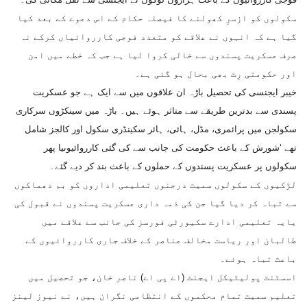
سکولوں کو ازسرِ کھولنے کا فیصلہ حکام کے اس دعوے کے بعد کیا
گیا ہے کہ انہوں نے علاقے کو متعدد فوجی کارروائیاں کرکے نہ
صرف عسکریت پسندوں سے خالی کروا لیا ہے جب کہ خطے میں امن
اور حکومتی رِٹ بھی بحال ہو گئی ہے۔
خیبر ایجنسی کی تحصیل باڑہ ان علاقوں میں سے ایک ہے جو عسکریت
پسندی سے بدترین طریقے سے متاثر ہوئے ہیں۔ باڑہ میں سینکڑوں سرکاری
سکولجن میں پرائمری، مڈل، ہائی، ہائر سکینڈری سکول اور کالجز شامل
تھے ‘شورش کے باعث حکومت کی جانب سے کی گئی کارروائیوںیا پھر
سکولوں پر عسکریت پسندوں کے حملوں کے باعث بند کر دیے گئے۔
لڑکیوں کے سکولوں سمیت درجنوں تعلیمی اداروں کو بم دھماکوں
سے تباہ کر دیا گیا جن کی ذمہ داری عسکریت پسندوں نے قبول کی
یایہ تعلیمی ادارے سکیورٹی فورسز کی جانب سے علاقے میں
طالبان اور ریاست مخالف عناصر کے خلاف جاری کارروائیوں کے
باعث تباہ ہوئے۔
اسسٹنٹ پولیٹیکل ایجنٹ (اے پی اے) ناصر خان، جو تحصیل میں
تعلیم سمیت تمام محکموں کے انتظامی نگران ہیں، نے نیوز لینز