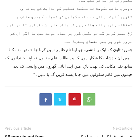
سکیورٹی فراہم کی گئی ہے۔
دوسری جانب حکومت نے محکمۂ تعلیم کو ہدایت کی ہے کہ وہ
تقریباً ایک دہائی سے بند سکولوں کو کھولے ‘دوسری جانب یہ
تحفظات ہنوز پائے جاتے ہیں کہ طالب علم ان سکولوں کا دوبارہ
رُخ نہیں کریں گے جو مکمل طور پر تباہ ہوئے ہیں یا اگر ان کو
جزوی طور پر بھی نقصان پہنچا ہے۔
جمرود ٹاؤن کے ایک رہائشی، جو اپنا نام ظاہر نہیں کرنا چاہتے تھے، نے کہا:
’’ میں ان خدشات کا شکار ہوں کہ وہ طالب علم جنہوں نے اپنے خاندانوں کے
ساتھ نقل مکانی کی تھی، باڑہ میں اپنے آبائی گھروں میں واپسی کے بعد
خیموں میں قائم سکولوں میں جانا پسند کریں گے یا نہیں۔‘‘
Previous article
Next article
خیبرپختونخوا کے غریب عوام کو
KP poor to get free