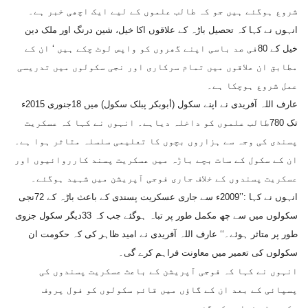
شروع ہوگئے ہیں جو کہ طالب علموں کے لیے ایک اچھی خبر ہے۔
انہوں نے کہا کہ تحصیل باڑہ کے علاقوں اکا خیل، شین درنگ اور ملک دین
خیل کے 80فی صد باسی اپنے گھروں کو واپس لوٹ چکے ہیں ‘ ان کے
مطابق ان علاقوں میں تمام سرکاری اور نجی سکولوں میں تدریسی
عمل شروع ہوچکا ہے۔
عارف اللہ آفریدی نے اپنے سکول (أبوبکر پبلک سکول) میں 18جنوری 2015ء
تک 780طالب علموں کو داخلہ دیاہے۔ انہوں نے کہا کہ عسکریت
پسندی کی وجہ سے ہزاروں بچوں کا تعلیمی سلسلہ متاثر ہوا ہے۔
ان کے سکول کے سات بچے باڑہ میں عسکریت پسند کارروائیوں اور
عسکریت پسندوں کے خلاف جاری فوجی آپریشن میں شہید ہوگئے۔
انہوں نے کہا :’’2009ء سے جاری عسکریت پسندی کے باعث باڑہ کے 72نجی
سکولوں میں سے چھ مکمل طور پر تباہ ہوگئے جب کہ 33دیگر سکول جزوی
طور پر متاثر ہوئے۔‘‘ عارف اللہ آفریدی نے امید ظاہر کی کہ حکومت ان
سکولوں کی تعمیر میں معاونت فراہم کرے گی۔
انہوں نے کہا کہ فوجی آپریشن کے باعث عسکریت پسندوں کی
پسپائی کے بعد ان کے گاؤں میں قائم سکولوں کو فول پروف