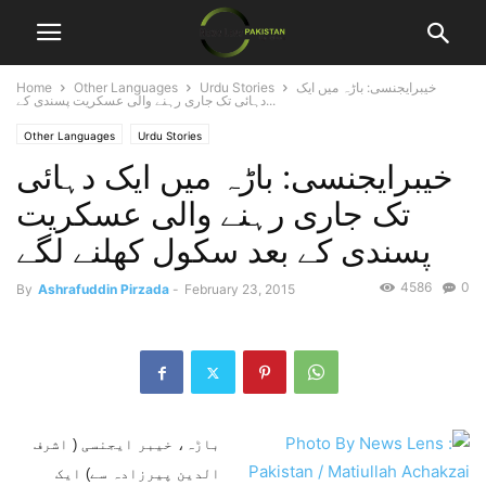
خیبرایجنسی: باڑہ میں ایک
Urdu Stories
Other Languages
Home
دہائی تک جاری رہنے والی عسکریت پسندی کے...
Other Languages
Urdu Stories
خیبرایجنسی: باڑہ میں ایک دہائی
تک جاری رہنے والی عسکریت
پسندی کے بعد سکول کھلنے لگے
4586
0
By
Ashrafuddin Pirzada
-
February 23, 2015
باڑہ، خیبر ایجنسی ( اشرف
الدین پیرزادہ سے) ایک