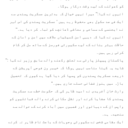
کو کھولنے کے لیے وقت درکار ہوگا۔
انہوں نے کہا:’’ میرا نہیں خیال کہ بدترین عسکریت پسندی سے
ایک فی صد سکول بھی محفوظ رہے ہیں ‘ عسکریت پسندی کی اس لہر
نے ایجنسی کے سماجی و معاشی ڈھانچے کو تباہ کر دیا ہے۔‘‘
انہوں نے کہا کہ دیہی امن کمیٹیاں علاقے میں امن و امان کے
حالات بہتر بنانے کے لیے سکیورٹی فورسز کے ساتھ مل کر کام
کرتی رہی ہیں۔
پاکستان پیپلز پارٹی سے تعلق رکھنے والے سابق وزیر نے کہا :’’
شاید یہ کہنا مناسب نہیں ہوگا کہ خیبر ون فوجی آپریشن کے
ذریعے عسکریت پسندوں کو پسپا کر دیا گیا ہے کیوں کہ تحصیل
باڑہ میں ہنوز فضائی حملے جاری ہیں۔‘‘
وارث خان آفریدی نے امید ظاہر کی کہ حکومت خطے سے عسکریت
پسندی کا صفایا کرنے اور نقل مکانی کرنے والے قبائلیوں کو
واپس ان کے دیہاتوں اور قصبوں میں آباد کرنے کے حوالے سے
سنجیدہ ہے۔
ایک مقامی شخص نے سکیورٹی وجوہات کے باعث نام ظاہر نہ کرنے