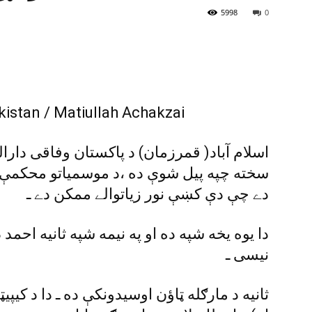
5998
0
اسلام آباد( قمرزمان) د پاکستان وفاقى دارا
سخته چپه پيل شوې ده ،د موسمياتو محکمې 
دے چې دې کښې نور زياتوالے ممکن دے ـ
دا يوه يخه شپه ده او په نيمه شپه ثانيه احمد 
نيسى ـ
ثانيه د مارګله ټاؤن اوسيدونکې ده ـ دا د کي