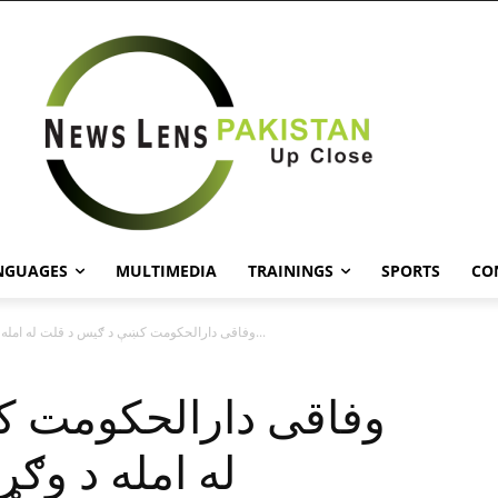
NGUAGES
MULTIMEDIA
TRAININGS
SPORTS
CO
وفاقى دارالحکومت کښې د ګيس د قلت له امله د وګړو د...
وفاقى دارالحکومت 
له امله د وګړ