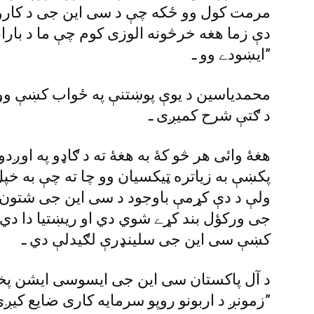
مرمت کول وو ځکه چې د سى اين جى د کارولو 
دې زما هغه خرڅونه الوزى کوم چې ما د بارانو
ايښودے وو ـ”
محمدياسين د يوې پوښتنې په ځواب کښې ووئ
د ګتې شرح کميږى ـ
هغۀ وائى هر څو کۀ به هغۀ ته د ګاډو په او
پکښې به زياتره ټيکسيان وو چا ته چې به خ
ولې د دې کړمې باوجود د سى اين جى شتون د
کښې سى اين جى سلينډرې لګيدلې دي ـ
د آل پاکستان سى اين جى ايسوسى ايشن پخوا
زمونږ د اربونو روپو سرمايه کارى ضايع کيږى ـ”