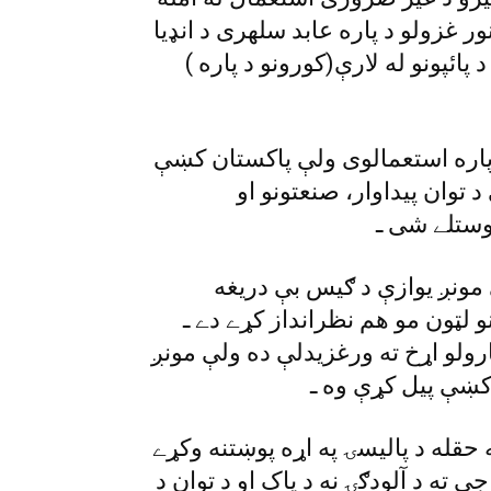
ر غزولو د پاره عابد سلهرى د انډيا
ائپونو له لارې(کورونو د پاره )
د پاره استعمالوى ولې پاکستان کښې
 توان پيداوار، صنعتونو او
ستلے شى ـ
ونږ يوازې د ګيس بې دريغه
و لټون مو هم نظرانداز کړے دے ـ
رولو اړخ ته ورغزيدلې ده ولې مونږ
قله د پاليسۍ په اړه پوښتنه وکړے
ته د آلودګۍ نه د پاک او د توان د