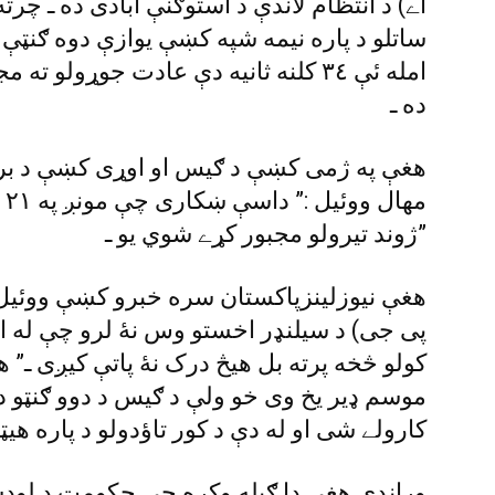
اے) د انتظام لاندې د استوګنې ابادى ده ـ چرت
ساتلو د پاره نيمه شپه کښې يوازې دوه ګنټ
امله ئې ٣٤ کلنه ثانيه دې عادت جوړولو
ده ـ
هغې په ژمى کښې د ګيس او اوړى کښې د بريښ
مه
ژوند تيرولو مجبور کړے شوي يو ـ”
هغې نيوزلينزپاکستان سره خبرو کښې ووئيل :”
پى جى) د سيلنډر اخستو وس نۀ لرو چې له ام
کولو څخه پرته بل هيڅ درک نۀ پاتې کيږى ـ” 
موسم ډير يخ وى خو ولې د ګيس د دوو ګنټو د 
کارولے شى او له دې د کور تاؤدولو د پاره هي
وړاندې هغې دا ګيله وکړه چې حکومت د لوډ