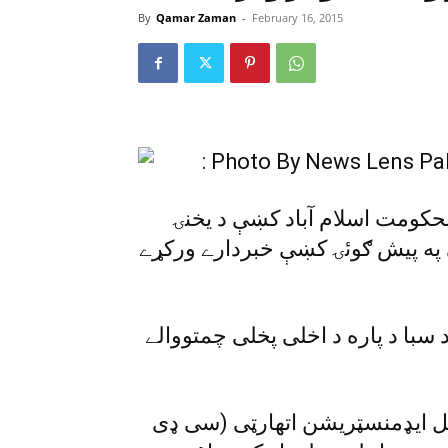
By
Qamar Zaman
-
February 16, 2015
لحکومت اسلام آباد کښې د يخنۍ
په پيش ګوئۍ کښې خبردارے ورکړے
د سبا د پاره د اخلى پخلى چمتووالے
پيټل ايډمنسټريشن اتهارټى (سى ډى