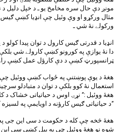
مونږ دې حال سره مخامخ يو ـ د خپل دليل د نو
مثال ورکړو او وې وئيل چې انډيا کښې ګيس د پ
ورکولے نۀ شي ـ
انډيا د قدرتى ګيس کارول د توان پيدا کولو 
دا نۀ يوازې په کورونو کښې کارولے شي بلکې د
ټرانسپورټ کښې د دې کارؤل عمل کښې راو
هغۀ د يوې پوښتنې په ځواب کښې ووئيل چې م
استعمال نۀ کوو بلکې د توان د متبادلو سرچين
هغۀ ووئيل :” نړۍ اوس د حياتياتى خشاک د کا
د حياتياتى ګيس کارؤنه د اويايمې په لسيزه کښې پيل کړې وه ـ”
هغۀ څخه چې کله د حکومت د سى اين جى په ح
شوه نو هغۀ ووئيل چې په پيل کښې سى اين جى 