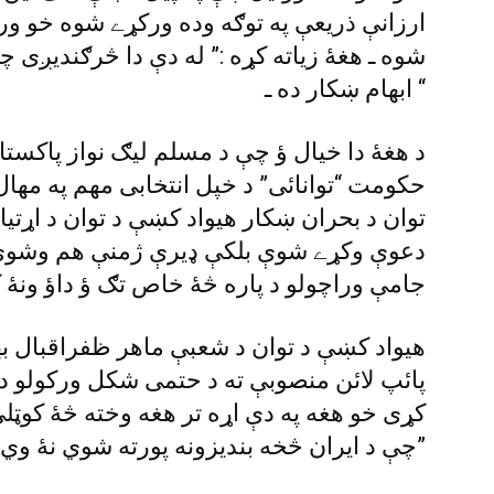
ارزانې ذريعې په توګه وده ورکړے شوه خو ورو
شوه ـ هغۀ زياته کړه :” له دې دا څرګنديږى 
ابهام ښکار ده ـ “
د هغۀ دا خيال ؤ چې د مسلم ليګ نواز پاکست
حکومت “توانائى” د خپل انتخابى مهم په مهال 
توان د بحران ښکار هيواد کښې د توان د اړتيا پ
دعوې وکړے شوې بلکې ډيرې ژمنې هم وشوې 
جامې وراچولو د پاره څۀ خاص تګ ؤ داؤ ونۀ 
هيواد کښې د توان د شعبې ماهر ظفراقبال به
پائپ لائن منصوبې ته د حتمى شکل ورکولو د
کړى خو هغه په دې اړه تر هغه وخته څۀ کوټلي
چې د ايران څخه بنديزونه پورته شوي نۀ وي ـ”