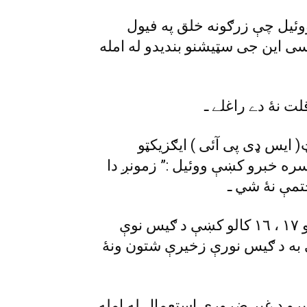
وئيل چې زرګونه خلق په فيول
ى اين جى سټيشنو بنديدو له امله
 نۀ دے راغلے ـ
 ايس ډى پى آئى ) ايګزيکټو
سره خبرو کښې ووئيل :” زمونږ دا
هغۀ ووئيل چې د څۀ څيړنو ترمخه کۀ راتلونکو ١٧ ، ١٦ کالو کښې د ګيس نوې
به د ګيس نورې زخيرې شتون ونۀ
رو د غير ضرورى استعمال له امله