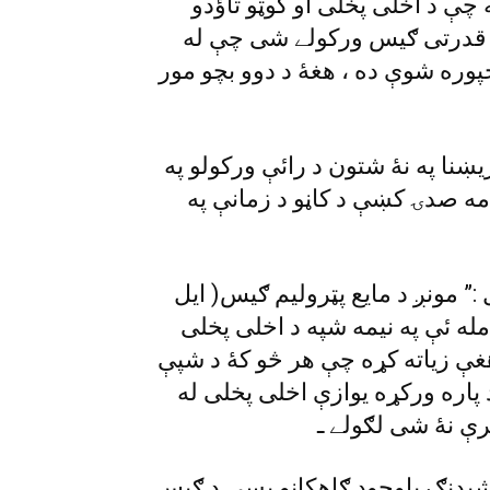
ه چې د اخلى پخلى او کوټو تاؤدو
ې قدرتى ګيس ورکولے شى چې له
 ته مجپوره شوې ده ، هغۀ د دوو بچو مور
نا په نۀ شتون د رائې ورکولو په
ال ووئيل :” داسې ښکارى چې مونږ په ٢١ مه صدۍ کښې د کاڼو د زمانې په
 مونږ د مايع پټروليم ګيس( ايل
له ئې په نيمه شپه د اخلى پخلى
هغې زياته کړه چې هر څو کۀ د شپې
پاره ورکړه يوازې اخلى پخلى له
ټرې نۀ شى لګولے ـ
شيډنګ باوجود ګاهکانو پسې د ګيس