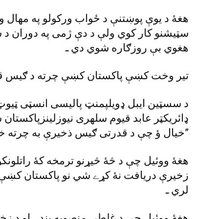
هغۀ د يوې پوښتنې د ځواب ورکولو په مهال و
سټيشنو کار کوي ولې د دې ژمى په دوران د س
هغوي بې روزګاره شوي دي ـ
تير وخت کښې پاکستان کښې چرته د ګيس قلت
د سسټين ايبل ډويلپمنټ پاليسى انسټى ټيوټ(
ډائريکټر عابد قيوم سلهرى نيوزلينزپاکستان 
خيال ؤ چې د قدرتى ګيس ذخيرې به چرته ختمې نۀ شي ـ”
زخيرې دريافت نۀ کړے شي نو پاکستان کښې 
لري ـ
هغۀ ووئيل چې د غلطې منصوبه بندۍ او د زخي