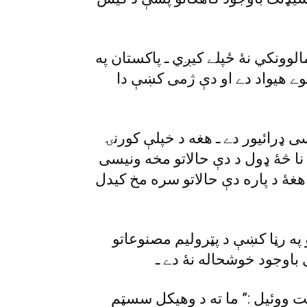
لوونکي نۀ ځپلے کيږي ـ پاکستان په
وے هيواد دے او دې ژمى کښې دا
 ياسين ټيکسى ډرائيور دے ـ هغه د خپلې کورنۍ
 نا څۀ ډول د دې حالاتو مخه ونيسى
هغۀ د پاره دې حالاتو سره مخ کيدل
ه رڼا کښې د پټروليم مصنوعاتو
باوجود خوشحاله نۀ دے ـ
ت ووئيل :” ما ته د وهيکل سسټم