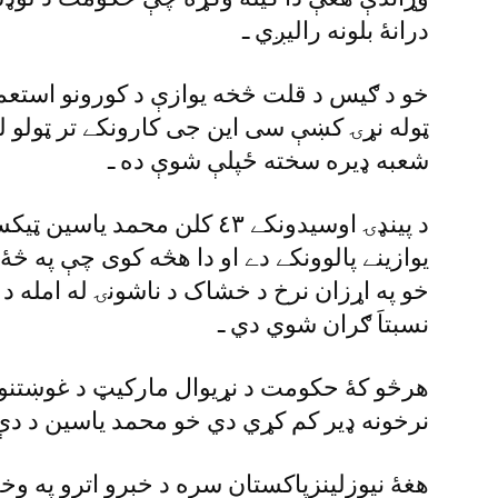
درانۀ بلونه راليږي ـ
خو د ګيس د قلت څخه يوازې د کورونو استعما
ټوله نړۍ کښې سى اين جى کارونکے تر ټولو ل
شعبه ډيره سخته ځپلې شوې ده ـ
د پينډۍ اوسيدونکے ٤٣ کلن محمد
يوازينے پالوونکے دے او دا هڅه کوى چې په څۀ
خو په اړزان نرخ د خشاک د ناشونۍ له امله د 
نسبتاَ ګران شوي دي ـ
هرڅو کۀ حکومت د نړيوال مارکيټ د غوښتنو پ
نرخونه ډير کم کړي دي خو محمد ياسين د دې 
هغۀ نيوزلينزپاکستان سره د خبرو اترو په وخ