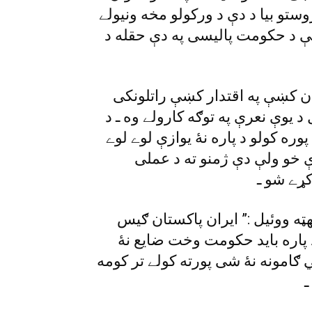
ستو بيا د دې د ورکولو مخه ونيولے
چې د حکومت پاليسى په دې حقله د
ان کښې په اقتدار کښې راتلونکى
د يوې نعرې په توګه کارولے وه ـ د
وره کولو د پاره نۀ يوازې لوے لوے
خو ولې دې ژمنو ته د عملى
کړے شو ـ
ټه ووئيل :” ايران پاکستان ګيس
 پاره بايد حکومت وخت ضايع نۀ
 ګامونه نۀ شى پورته کولے تر کومه