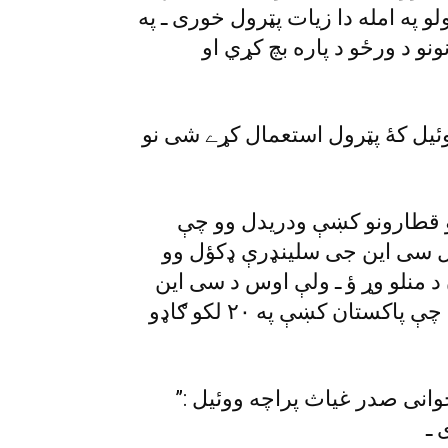
په امله دا زيات پټرول خورى ـ په
نو د ورځو د پاره بچ کړي او
يل کۀ پټرول استعمال کړے شى نو
ږدو قطارونو کښې ودريدل وو چې
پل سى اين جى سلينډرې ډکؤل وو
 منلو وړ ؤ ـ ولې اوس د سى اين
جى ورکؤل بند کړے شوي دي او ريښتيا دا دي چې پاکستان کښې په ٢٠ لکو ګاډو
نى صدر غياث پراچه ووئيل :”