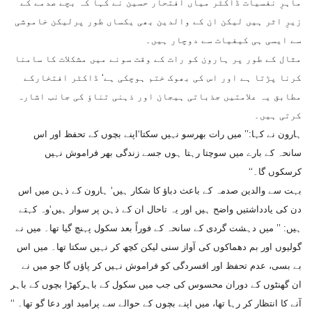
ماہرِ نفسیات ڈاکٹر میاں افتحار حسین نے کہا کہ بچے صدمے کے
زیرِ اثر ہیں لیکن ان کے والدین بھی یکساں طور پرلیکن خاموشی
سے ایسی ہی کیفیات سے دوچار ہیں۔
مثال کے طور پر ہارون کو رات کے وقت سونے میں مشکلات کا سامنا
کرنا پڑتا ہے اور اس کی بھوک ختم ہوچکی ہے‘ ڈاکٹر افتخارکے
مطابق یہ علامتیں جذباتی ہیجان اور ذہنی تناؤ کی جانب اشارہ
کرتی ہیں۔
ہارون نے کہا:’’ میں رات بھرسو نہیں سکتا‘اپنے بچوں کے تحفظ اور اس
سانحہ کے بارے میں سوچتا رہتا ہوں جسے زندگی بھر فراموش نہیں
کرسکوں گا۔‘‘
بہت سے والدین صدمہ کے باعث دباؤ کا شکار ہیں‘ ہارون کے ذہن میں اس
دن کی یادداشتیں واضح ہیں اور یہ تاحال ان کے ذہن پر سوار ہیں‘وہ کہتے
ہیں: ’’ میں دہشت گردی کے سانحہ کے فوراً بعد سکول پہنچ گیا تھا۔ میں نے
گولیوں اور بم دھماکوں کی آواز سنی لیکن کچھ کر نہیں سکتا تھا۔ میں اس
بے بسی، عدم تحفظ اور افسردگی کو فراموش نہیں کر پاؤں گا جو میں نے
ان گھنٹوں کے دوران محسوس کی جب میں سکول کے باہرکھڑا بچوں کے باہر
آنے کا انتظار کر رہا تھا، میں اپنے بچوں کے حوالے سے پرامید اور دعا گو تھا۔ ‘‘