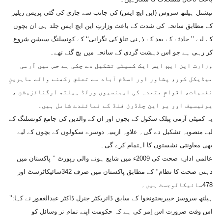
نیشنل ہیلتھ سروس (این ایچ ایس) کی جانب سے جاری کی گئی پریس ریلیز
کے مطابق سانحہ کی شدت کے باعث وزارتِ این ایچ ایس جلد ہی ان بچوں
کے لیے ’’ حادثے کے بعد کے ذہنی تناؤ کی نگرانی‘‘ کے کونسلنگ سیشن شروع
کر رہی ہے جو اس دہشت گردی کے سانحہ میں بچ گئے تھے۔
وزارت این ایچ ایس ایک کمیٹی تشکیل دے چکی ہے جس میں آرمی
میڈیکل کور، پشاور اور اسلام آباد سے تعلق رکھنے والے ماہرینِ
نفسیات، اقوامِ متحدہ کی ایجنسیوں ورلڈ ہیلتھ آرگنائزیشن ،
یونیسیف اور یو این چلڈرن فنڈ کے نمائندے شامل ہیں۔
یہ کمیٹی آرمی پبلک سکول کے بچوں اور ان کے والدین کی جامع کونسلنگ کے
لیے منصوبہ تشکیل دے گی۔ علاوہ ازیںیہ دوسرے سکولوں کے بچوں کے لیے
بھی معاونتی نشستوں کا اہتمام کرے گی۔
عالمی ادارۂ صحت کی 2009ء میں شایع ہونے والی رپورٹ ’’ پاکستان میں
ذہنی صحت کا نظام‘‘ کے مطابق پاکستان میں صرف 342سائیکاٹرسٹ اور
478سائیکالوجسٹ ہیں۔
ہیلتھ سروسز خیبرپختونخوا کے سابق ڈائریکٹر جنرل ڈاکٹر عبدالغفور نے کہا:’’
اس وقت ضرورت اس اِمر کی ہے کہ حکومت اپنے تمام تر وسائل کو