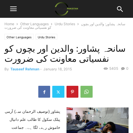
سانحہ پشاور: والدین اور بچوں
Urdu Stories
Other Languages
Home
کو نفسیاتی معاونت کی ضرورت
Other Languages
Urdu Stories
سانحہ پشاور: والدین اور بچوں کو
نفسیاتی معاونت کی ضرورت
5405
0
By
Tauseef Rehman
-
January 18, 2015
پشاور (توصیف الرحمان سے) آرمی
پبلک سکول کا طالب علم دانیال
خاموش رہنے لگا ہے۔ جماعت