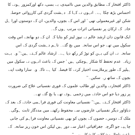
ڈاکٹر افتخار کے مطابق والدین میں ناامیدی، بے بسی، دکھ اورکمزور ہونے کا
احساس بڑھ چکا ہے۔ انہوں نے کہا کہ دہشت گردی کی کارروائی حوصلہ
شکن اور غیرمعمولی تھی ‘ اور اس کے بچوں، والدین، ان کے دوستوں اورا ہل
خانہ کے ارکان پر نفسیاتی اثرات مرتب ہوں گے۔
ایک قانون دان ارشد عالم نے نیوز لینز کو بتایا کہ ان کے دو بھانجے اس وقت
سکول میں تھے جو اس سانحہ میں بچ گئے۔ تاہم دہشت گردی کے اس
سانحہ نے ان کی بہن کو توڑ کر رکھ دیا ہے۔ ارشاد عالم کہتے ہیں:’’ وہ بہت
زیادہ عدم تحفظ کا شکار ہوچکی ہیں ‘ جس کے باعث انہوں نے سکول میں
ہیلپر کے طور پرملازمت اختیار کرنے کا فیصلہ کیا ہے تاکہ وہ سارا وقت اپنے
بچوں کے ساتھ رہ سکیں۔‘‘
ڈاکٹر افتخارنے والدین اور طالب علموں کے فوری نفسیاتی علاج کی ضرورت
پر زور دیا جو اس حادثے میں زخمی ہوئے تھے یا بچ گئے تھے۔
ڈاکٹر افتخار کہتے ہیں:’’ نفسیاتی معاونت کی فوری فراہمی حادثے کے بعد کے
دباؤاور دیگر نفسیاتی عارضوں سے محفوظ رکھنے میں مددگار ثابت ہوگی۔
ملک کے دوسرے حصوں کے بچوں کو بھی نفسیاتی معاونت فراہم کی جانی
چاہیے جو اگرچہ جغرافیائی اعبار سے دور ہیں لیکن اس خون ریز سانحہ کے
باعث تاحال مشکلات کا شکارہیں۔‘‘