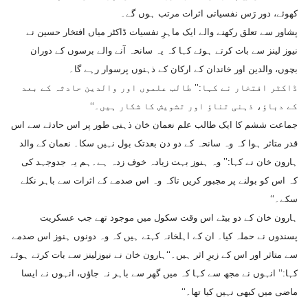
کھوئے، دور رَس نفسیاتی اثرات مرتب ہوں گے۔
پشاور سے تعلق رکھنے والے ایک ماہرِ نفسیات ڈاکٹر میاں افتخار حسین نے
نیوز لینز سے بات کرتے ہوئے کہا کہ یہ سانحہ آنے والے برسوں کے دوران
بچوں، والدین اور خاندان کے ارکان کے ذہنوں پرسوار رہے گا۔
ڈاکٹر افتخار نے کہا:’’ طالب علموں اور والدین حادثہ کے بعد
کے دباؤ، ذہنی تناؤ اور تشویش کا شکار ہیں۔‘‘
جماعت ششم کا ایک طالب علم نعمان خان ذہنی طور پر اس حادثے سے اس
قدر متاثر ہوا کہ وہ سانحہ کے دو دن بعدتک بول نہیں سکا۔ نعمان کے والد
ہارون خان نے کہا:’’ وہ ہنوز بہت زیادہ خوف زدہ ہے۔ہم یہ جدوجہد کی
کہ اس کو بولنے پر مجبور کریں تاکہ وہ اس صدمے کے اثرات سے باہر نکلے
سکے۔‘‘
ہارون خان کے دو بیٹے اس وقت سکول میں موجود تھے جب عسکریت
پسندوں نے حملہ کیا۔ ان کے اہلخانہ کہتے ہیں کہ وہ دونوں ہنوز اس صدمے
سے متاثر اور اس کے زیرِ اثر ہیں۔‘‘ہارون خان نے نیوزلینز سے بات کرتے ہوئے
کہا:’’ انہوں نے مجھ سے کہا کہ میں گھر سے باہر نہ جاؤں، انہوں نے ایسا
ماضی میں کبھی نہیں کیا تھا۔‘‘