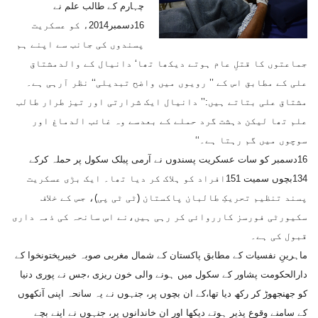
چہارم کے طالب علم نے
16دسمبر2014ء کو عسکریت
پسندوں کی جانب سے اپنے ہم
جماعتوں کا قتلِ عام ہوتے دیکھا تھا‘ دانیال کے والدمشتاق
علی کے مطابق اس کے ’’ رویوں میں واضح تبدیلی‘‘ نظر آرہی ہے۔
مشتاق علی بتاتے ہیں:’’ دانیال ایک شرارتی اور تیز طرار طالب
علم تھا لیکن دہشت گرد حملے کے بعدسے وہ غائب الدماغ اور
سوچوں میں گم رہتا ہے۔‘‘
16دسمبر کو سات عسکریت پسندوں نے آرمی پبلک سکول پر حملہ کرکے
134بچوں سمیت 151افراد کو ہلاک کر دیا تھا۔ ایک بڑی عسکریت
پسند تنظیم تحریکِ طالبان پاکستان (ٹی ٹی پی)، جس کے خلاف
سکیورٹی فورسز کارروائی کر رہی ہیں،نے اس سانحہ کی ذمہ داری
قبول کی ہے۔
ماہرینِ نفسیات کے مطابق پاکستان کے شمال مغربی صوبہ خیبرپختونخوا کے
دارالحکومت پشاور کے سکول میں ہونے والی خون ریزی ،جس نے پوری دنیا
کو جھنجھوڑ کر رکھ دیا تھا،کے ان بچوں پر، جنہوں نے یہ سانحہ اپنی آنکھوں
کے سامنے وقوع پذیر ہوتے دیکھا اور ان خاندانوں پر، جنہوں نے اپنے بچے