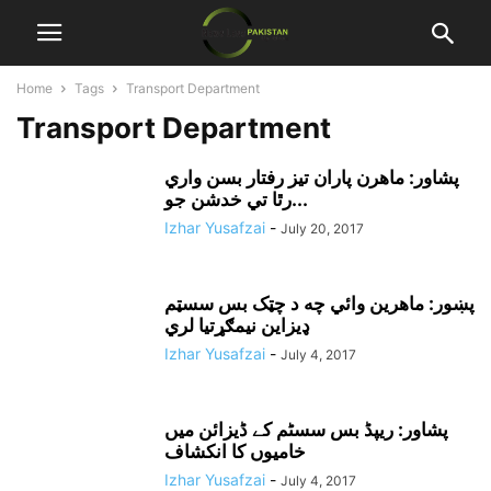
Home
Tags
Transport Department
Transport Department
پشاور: ماهرن پاران تيز رفتار بسن واري
رٿا تي خدشن جو...
Izhar Yusafzai
-
July 20, 2017
پښور: ماهرين وائي چه د چټک بس سسټم
ډيزاين نيمګړتيا لري
Izhar Yusafzai
-
July 4, 2017
پشاور: ریپڈ بس سسٹم کے ڈیزائن میں
خامیوں کا انکشاف
Izhar Yusafzai
-
July 4, 2017