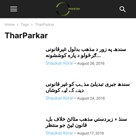
Home
Tags
TharParkar
TharParkar
سندهـ په زور د مذهب بدلول غېرقانونى
ګرځولو د پاره کوششونه...
Shaukat Korai
-
August 26, 2016
سندھ جبری تبدیلیٔ مذہب کو غیر قانونی
دینے کے لیے کوشاں
Shaukat Korai
-
August 24, 2016
سنڌ ۾ زبردستي مذهب مٽائڻ خلاف بل،
قانون ٿيڻ جو منتظر
Shaukat Korai
-
August 17, 2016