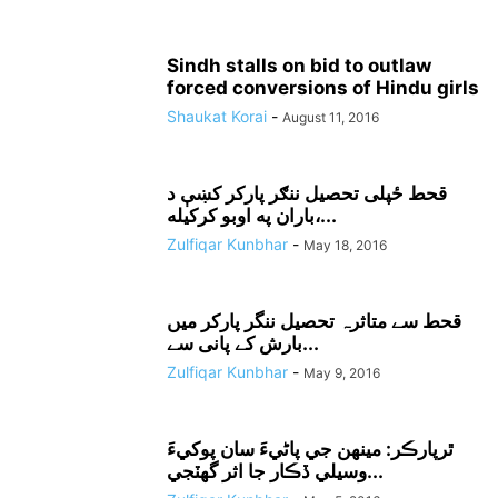
Sindh stalls on bid to outlaw
forced conversions of Hindu girls
Shaukat Korai
-
August 11, 2016
قحط ځپلى تحصيل ننګر پارکر کښې د
باران په اوبو کرکيله،...
Zulfiqar Kunbhar
-
May 18, 2016
قحط سے متاثرہ تحصیل ننگر پارکر میں
بارش کے پانی سے...
Zulfiqar Kunbhar
-
May 9, 2016
ٿرپارڪر: مينهن جي پاڻيءَ سان پوکيءَ
وسيلي ڏڪار جا اثر گهٽجي...