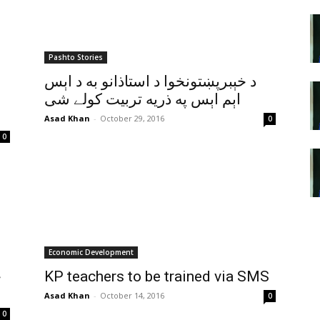
Pashto Stories
د خېبرپښتونخوا د استاذانو به د اېس
اېم اېس په ذريه تربيت کولے شى
Asad Khan
-
October 29, 2016
0
0
Economic Development
خ
KP teachers to be trained via SMS
Asad Khan
-
October 14, 2016
0
0