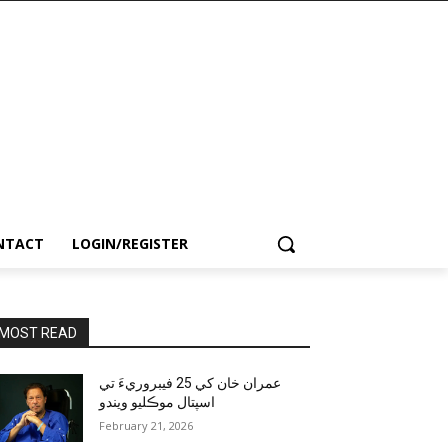
NTACT
LOGIN/REGISTER
MOST READ
عمران خان کي 25 فيبروريءَ تي
اسپتال موڪليو ويندو
February 21, 2026