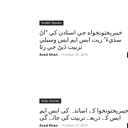
Sindhi Stories
خيبرپختونخواه جي استادن کي ”اڻ
سڌيءَ“ ريت ايس ايم ايس وسيلي
تربيت ڏيڻ جي رٿا
Asad Khan
-
October 29, 2016
Urdu Stories
یبرپختونخوا کے اساتذہ کی ایس ایم
ایس کے ذریعے تربیت کی جائے گی
Asad Khan
-
October 27, 2016