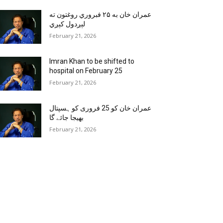
عمران خان به ۲۵ فبروري روغتون ته
لېږدول کېږي
February 21, 2026
Imran Khan to be shifted to
hospital on February 25
February 21, 2026
عمران خان کو 25 فروری کو ہسپتال
بھیجا جائے گا
February 21, 2026