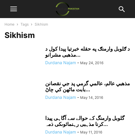
Home
Tags
Sikhism
Sikhism
د ګلوبل وارمنګ په حقله خبرتيا پېدا کول د
مذهبى مشرانو...
Durdana Najam
-
May 24, 2016
مذهبي عالم، عالمي گرمي پد جي نقصانن
بابت ماڻهن کي ڄاڻ...
Durdana Najam
-
May 14, 2016
گلوبل وارمنگ کے حوالے سے آگاہی پیدا
کرنا مذہبی رہنمائوںکی ذمہ...
Durdana Najam
-
May 11, 2016