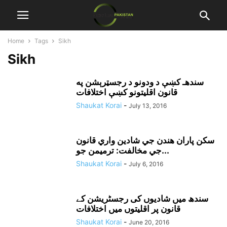
Home
Tags
Sikh
Sikh
سندهـ کښې د ودونو د رجسټرېشن په
قانون اقليتونو کښې اختلافات
Shaukat Korai
-
July 13, 2016
سکن پاران هندن جي شادين واري قانون
جي مخالفت: ترميمن جو...
Shaukat Korai
-
July 6, 2016
سندھ میں شادیوں کی رجسٹریشن کے
قانون پر اقلیتوں میں اختلافات
Shaukat Korai
-
June 20, 2016