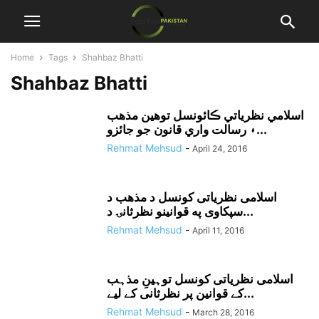
Home
Tags
Shahbaz Bhatti
Shahbaz Bhatti
اسلامي نظرياتي ڪائونسل توهين مذهب
۽ رسالت واري قانون جو جائزو...
Rehmat Mehsud
-
April 24, 2016
اسلامى نظرياتى کونسل د مذهب د
سپکاوى په قوانينو نظرثانۍ د...
Rehmat Mehsud
-
April 11, 2016
اسلامی نظریاتی کونسل توہینِ مذہب
کے قوانین پر نظرثانی کے لیے...
Rehmat Mehsud
-
March 28, 2016