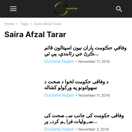
Home
Tags
Saira Afzal Tarar
Saira Afzal Tarar
وفاقي حڪومت پاران نيون اسپتالون قائم
ڪرڻ جي رٿابندي، پي ٽي...
Durdana Najam
-
November 11, 2016
د وفاقى حکومت لخوا د صحت د
سهولتونو په ورکولو کشاله
Durdana Najam
-
November 11, 2016
وفاقی حکومت کی جانب سے صحت کی
سہولیات فراہم کرنے پر...
Durdana Najam
-
November 3, 2016