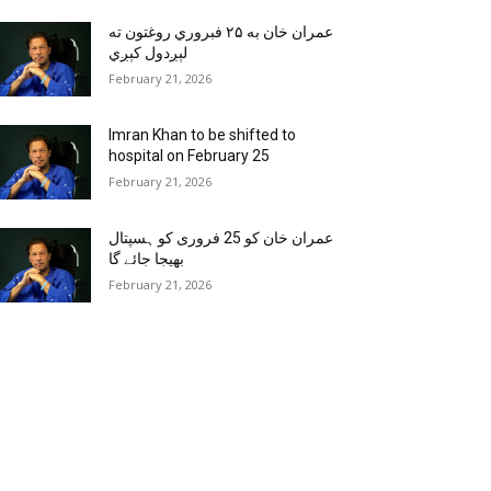
عمران خان به ۲۵ فبروري روغتون ته
لېږدول کېږي
February 21, 2026
Imran Khan to be shifted to
hospital on February 25
February 21, 2026
عمران خان کو 25 فروری کو ہسپتال
بھیجا جائے گا
February 21, 2026