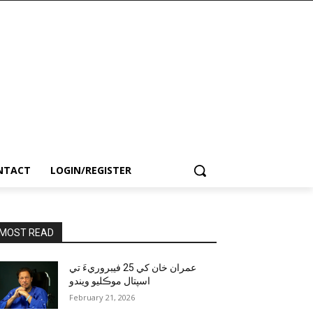
NTACT
LOGIN/REGISTER
MOST READ
عمران خان کي 25 فيبروريءَ تي
اسپتال موڪليو ويندو
February 21, 2026