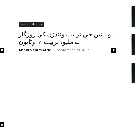
Sindhi Stories
بيوٽيشن جي تربيت وٺندڙن کي روزگار
نه مليو، تربيت ۾ اوڻايون
Abdul Salam Afridi
-
September 28, 2017
0
0
0