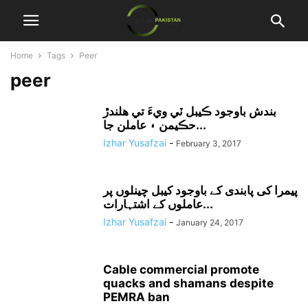
Home
Tags
Peer
peer
بندش باوجود ڪيبل ٽي ويءَ تي هلندڙ
حڪيمن ۽ عاملن جا...
Izhar Yusafzai
-
February 3, 2017
پیمرا کی پابندی کے باوجود کیبل چینلوں پر
عاملوں کے اشتہارات...
Izhar Yusafzai
-
January 24, 2017
Cable commercial promote
quacks and shamans despite
PEMRA ban