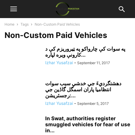
Home
Tags
Non-Custom Paid Vehicles
Non-Custom Paid Vehicles
په سوات کې چارواکو په ټيروريزم کې د
کارونې ويره لپاره...
Izhar Yusafzai
-
September 11, 2017
دهشتگرديءَ جي خدشي سبب سوات
انتظاميا پاران اسمگل گاڏين جي
رجسٽريشن:...
Izhar Yusafzai
-
September 5, 2017
In Swat, authorities register
smuggled vehicles for fear of use
in...