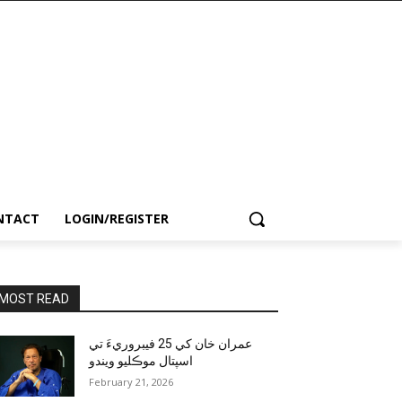
NTACT
LOGIN/REGISTER
MOST READ
عمران خان کي 25 فيبروريءَ تي
اسپتال موڪليو ويندو
February 21, 2026