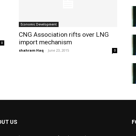
Economic Development
CNG Association rifts over LNG
import mechanism
0
shahram Haq
-
June 23, 2015
0
OUT US
F