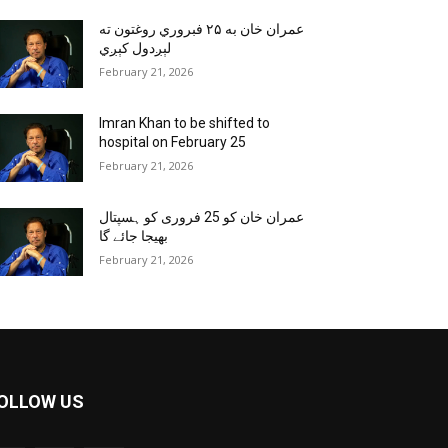
عمران خان به ۲۵ فبروري روغتون ته
لېږدول کېږي
February 21, 2026
Imran Khan to be shifted to
hospital on February 25
February 21, 2026
عمران خان کو 25 فروری کو ہسپتال
بھیجا جائے گا
February 21, 2026
OLLOW US