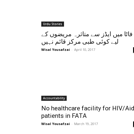
Urdu Stories
فاٹا میں ایڈز سے متاثرہ مریضوں کے
لیے کوئی طبی مرکز قائم نہیں
Wisal Yousafzai
-
April 10, 2017
Accountability
No healthcare facility for HIV/Ai
patients in FATA
Wisal Yousafzai
-
March 19, 2017