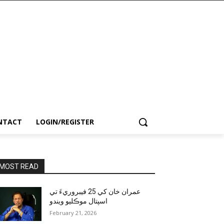
NTACT
LOGIN/REGISTER
MOST READ
عمران خان کي 25 فيبروريءَ تي
اسپتال موڪليو ويندو
February 21, 2026