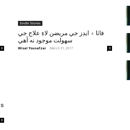
Sindhi Stories
فاٽا ۾ ايڊز جي مريضن لاءِ علاج جي
سهولت موجود نه آهي
Wisal Yousafzai
-
March 31, 2017
0
0
ds
0