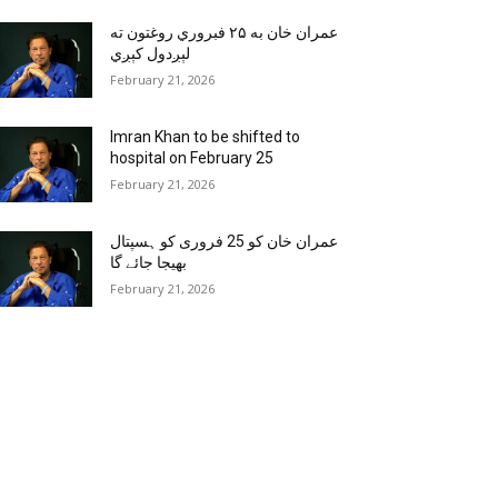
عمران خان به ۲۵ فبروري روغتون ته
لېږدول کېږي
February 21, 2026
Imran Khan to be shifted to
hospital on February 25
February 21, 2026
عمران خان کو 25 فروری کو ہسپتال
بھیجا جائے گا
February 21, 2026