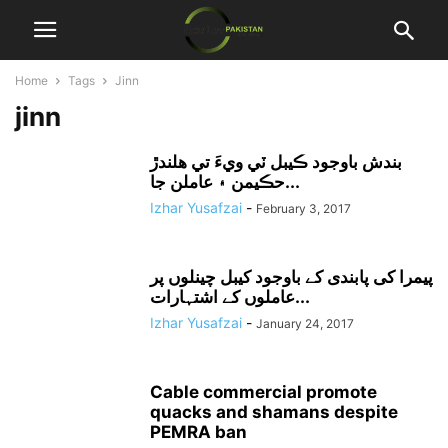
Home
Tags
Jinn
jinn
بندش باوجود ڪيبل ٽي ويءَ تي هلندڙ
حڪيمن ۽ عاملن جا...
Izhar Yusafzai
-
February 3, 2017
پیمرا کی پابندی کے باوجود کیبل چینلوں پر
عاملوں کے اشتہارات...
Izhar Yusafzai
-
January 24, 2017
Cable commercial promote
quacks and shamans despite
PEMRA ban