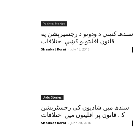
Pashto Stories
ندهـ کښې د ودونو د رجسټرېشن په
قانون اقليتونو کښې اختلافات
Shaukat Korai
-
July 13, 2016
Urdu Stories
سندھ میں شادیوں کی رجسٹریشن
کے قانون پر اقلیتوں میں اختلافات
Shaukat Korai
-
June 20, 2016