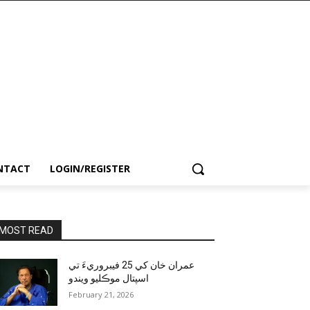
NTACT
LOGIN/REGISTER
MOST READ
عمران خان کي 25 فيبروريءَ تي
اسپتال موڪليو ويندو
February 21, 2026