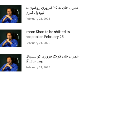
عمران خان به ۲۵ فبروري روغتون ته
لېږدول کېږي
February 21, 2026
Imran Khan to be shifted to
hospital on February 25
February 21, 2026
عمران خان کو 25 فروری کو ہسپتال
بھیجا جائے گا
February 21, 2026