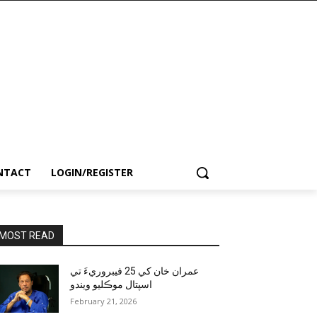
NTACT
LOGIN/REGISTER
MOST READ
عمران خان کي 25 فيبروريءَ تي
اسپتال موڪليو ويندو
February 21, 2026