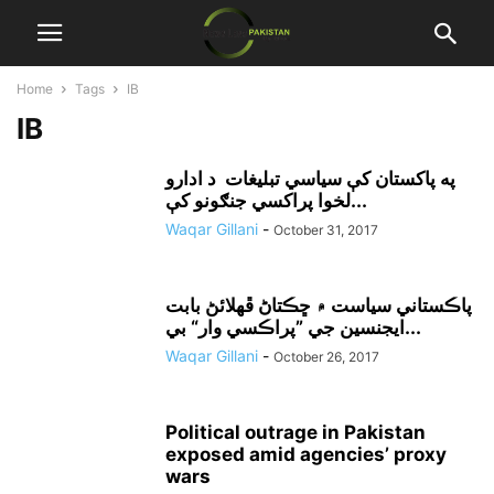
Home
Tags
IB
IB
په پاکستان کې سياسي تبليغات د ادارو
لخوا پراکسي جنګونو کې...
Waqar Gillani
-
October 31, 2017
پاڪستاني سياست ۾ ڇڪتاڻ ڦهلائڻ بابت
ايجنسين جي ”پراڪسي وار“ بي...
Waqar Gillani
-
October 26, 2017
Political outrage in Pakistan
exposed amid agencies’ proxy
wars