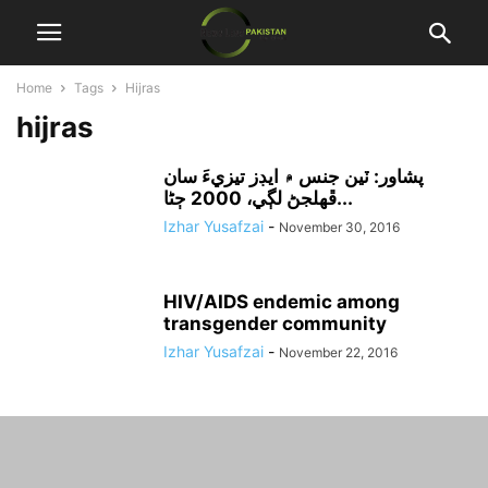
Home
Tags
Hijras
hijras
پشاور: ٽين جنس ۾ ايڊز تيزيءَ سان
ڦهلجڻ لڳي، 2000 ڄڻا...
Izhar Yusafzai
-
November 30, 2016
HIV/AIDS endemic among
transgender community
Izhar Yusafzai
-
November 22, 2016