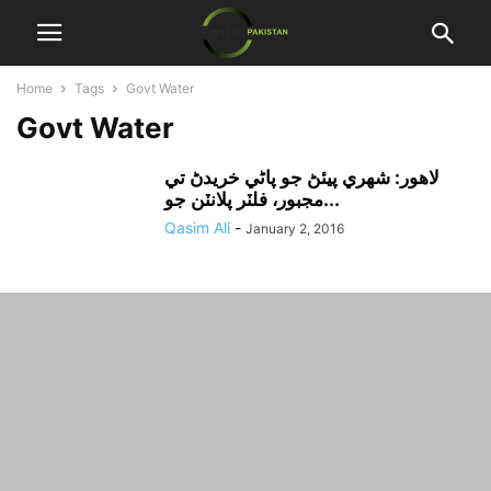
Home
Tags
Govt Water
Govt Water
لاهور: شهري پيئڻ جو پاڻي خريدڻ تي
مجبور، فلٽر پلانٽن جو...
Qasim Ali
-
January 2, 2016