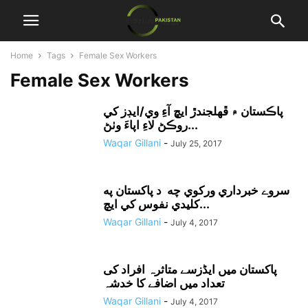
Home
Tags
Female Sex Workers
Female Sex Workers
پاڪستان ۾ ڦهلجندڙ ايڇ آءِ وي/ايڊز کي
روڪڻ لاءِ اپاءَ وٺڻ...
Waqar Gillani
-
July 25, 2017
سروے خبرداري ورکوي چه د پاکستان په
کليدي نفوس کي ايچ...
Waqar Gillani
-
July 4, 2017
پاکستان میں ایڈزسے متاثرہ افراد کی
تعداد میں اضافے کا خدشہ
Waqar Gillani
-
July 4, 2017