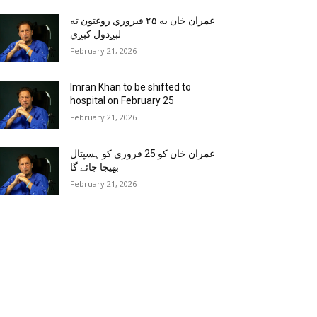
عمران خان به ۲۵ فبروري روغتون ته
لېږدول کېږي
February 21, 2026
Imran Khan to be shifted to
hospital on February 25
February 21, 2026
عمران خان کو 25 فروری کو ہسپتال
بھیجا جائے گا
February 21, 2026