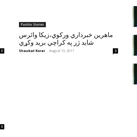
Pashto Stories
ماهرين خبرداري ورکوي،زيکا وائرس
شايد ژر په کراچي بريد وکړي
Shaukat Korai
-
August 13, 2017
0
0
0