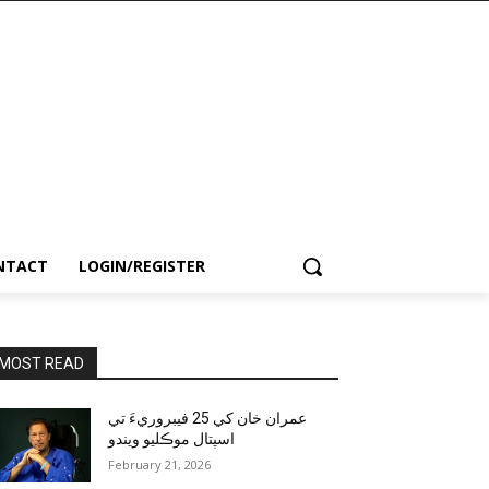
NTACT
LOGIN/REGISTER
MOST READ
عمران خان کي 25 فيبروريءَ تي
اسپتال موڪليو ويندو
February 21, 2026