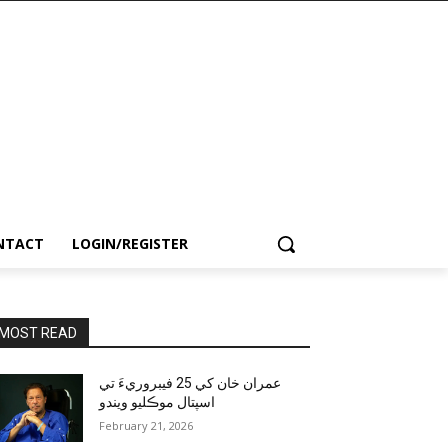
NTACT
LOGIN/REGISTER
MOST READ
عمران خان کي 25 فيبروريءَ تي
اسپتال موڪليو ويندو
February 21, 2026