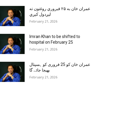
عمران خان به ۲۵ فبروري روغتون ته
لېږدول کېږي
February 21, 2026
Imran Khan to be shifted to
hospital on February 25
February 21, 2026
عمران خان کو 25 فروری کو ہسپتال
بھیجا جائے گا
February 21, 2026