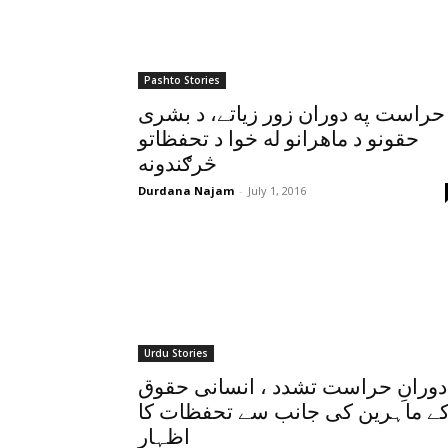
Pashto Stories
حراست په دوران زور زياتے، د بشرى
حقونو د ماهرانو له خوا د تحفظاتو
څرګندونه
Durdana Najam
-
July 1, 2016
Urdu Stories
دورانِ حراست تشدد ، انسانی حقوق
ے ماہرین کی جانب سے تحفظات کا
اظہار