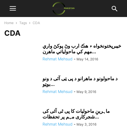
Home
Tags
CDA
CDA
خيبرپختونخواه ۾ هڪ ارب وڻ پوکڻ واري
مهم کي ماحولياتي ماهرن...
Rehmat Mehsud
-
May 14, 2016
د ماحولونو د ماهرانو د پى ټى آئى د ونو
بوټو...
Rehmat Mehsud
-
May 9, 2016
ماہرینِ ماحولیات کا پی ٹی آئی کی
شجرکاری مہم پر تحفظات...
Rehmat Mehsud
-
May 3, 2016