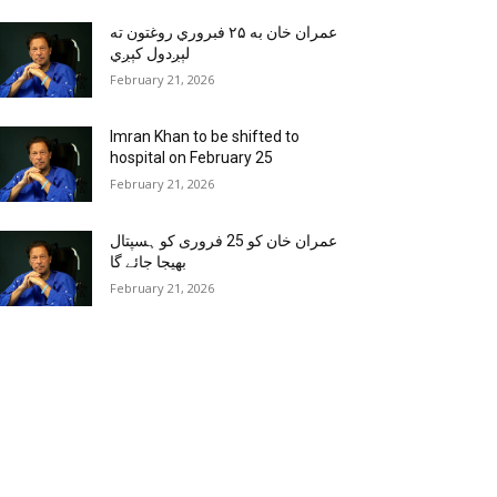
عمران خان به ۲۵ فبروري روغتون ته
لېږدول کېږي
February 21, 2026
Imran Khan to be shifted to
hospital on February 25
February 21, 2026
عمران خان کو 25 فروری کو ہسپتال
بھیجا جائے گا
February 21, 2026