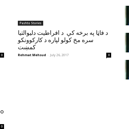
Pashto Stories
د فاټا په برخه کې د افراطيت دليوالتيا
سره مخ کولو لپاره د کارکوونکو
کمښت
Rehmat Mehsud
-
July 26, 2017
0
0
to
0