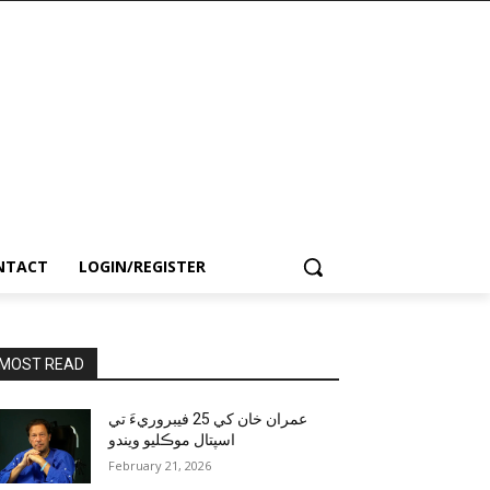
NTACT
LOGIN/REGISTER
MOST READ
عمران خان کي 25 فيبروريءَ تي
اسپتال موڪليو ويندو
February 21, 2026