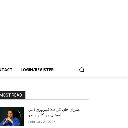
NTACT
LOGIN/REGISTER
MOST READ
عمران خان کي 25 فيبروريءَ تي
اسپتال موڪليو ويندو
February 21, 2026