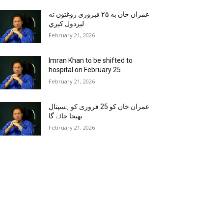
عمران خان به ۲۵ فبروري روغتون ته
لېږدول کېږي
February 21, 2026
Imran Khan to be shifted to
hospital on February 25
February 21, 2026
عمران خان کو 25 فروری کو ہسپتال
بھیجا جائے گا
February 21, 2026