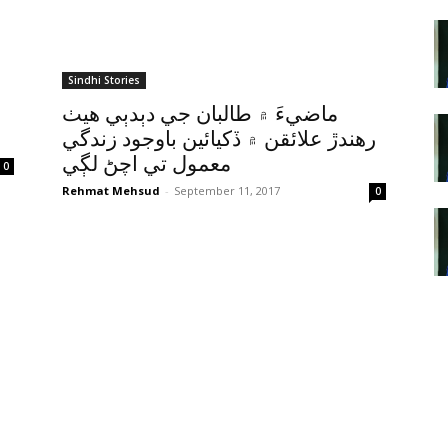
Sindhi Stories
ماضيءَ ۾ طالبان جي دٻدٻي هيٺ
رهندڙ علائقن ۾ ڏکيائين باوجود زندگي
معمول تي اچڻ لڳي
0
Rehmat Mehsud
-
September 11, 2017
0