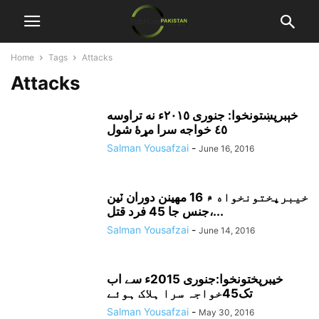
Home
Tags
Attacks
Attacks
خېبرپښتونخوا: جنورى ٢٠١٥ء نه تراوسه
٤٥ خواجه سرا مړۀ شول
Salman Yousafzai
-
June 16, 2016
خيبرپختونخواه ۾ 16 مهينن دوران ٽين
جنس جا 45 فرد قتل،...
Salman Yousafzai
-
June 14, 2016
خیبرپختونخوا:جنوری 2015ء سے اب
تک45خواجہ سرا ہلاک ہوئے
Salman Yousafzai
-
May 30, 2016