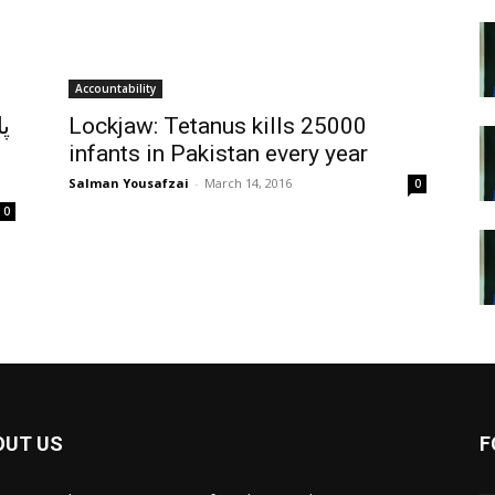
Accountability
پ
Lockjaw: Tetanus kills 25000
infants in Pakistan every year
Salman Yousafzai
-
March 14, 2016
0
0
OUT US
F