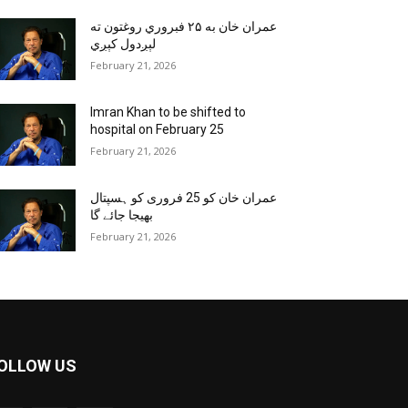
عمران خان به ۲۵ فبروري روغتون ته
لېږدول کېږي
February 21, 2026
Imran Khan to be shifted to
hospital on February 25
February 21, 2026
عمران خان کو 25 فروری کو ہسپتال
بھیجا جائے گا
February 21, 2026
OLLOW US