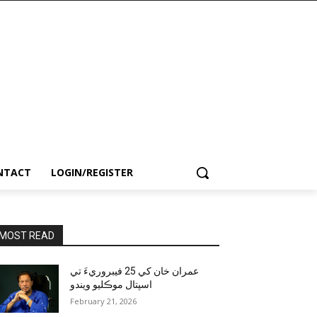
NTACT
LOGIN/REGISTER
MOST READ
عمران خان کي 25 فيبروريءَ تي
اسپتال موڪليو ويندو
February 21, 2026