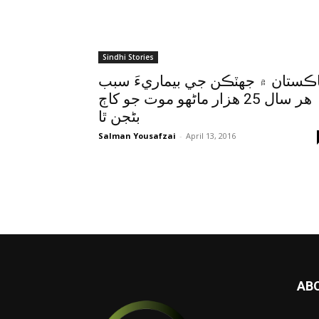
Sindhi Stories
اڪستان ۾ جهٽڪن جي بيماريءَ سبب
هر سال 25 هزار ماڻهو موت جو کاڄ
بڻجن ٿا
Salman Yousafzai
-
April 13, 2016
AB