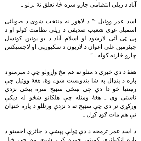
آباد د ريلى انتظامى چارو سره څۀ تعلق نۀ لرلو ـ
اسد عمر ووئيل :” د لاهور نه منتخب شوى د صوبائى
اسمبلۍ غړى شعيب صديقى د ريلى نظامت کولو او د
پى ټى آئى لارښود او اسلام آباد د يو يونين کونسل
چيئرمين على اعوان د لاريون د سکيورټى او لاجسټکس
چارو څارنه کوله ـ “
هغۀ د دې خبرې د منلو نه هم مخ واړولو چې د مېرمنو د
پاره د پنډال په شا بندوبست شوے وۀ، هغۀ ووئيل چې
رښتيا خو دا دي چې ښځې سټيج سره بيخى نزدې
ناستې وې ـ هغۀ ومنله چې هلکانو ښځو له ديکې
ورکړې تر دې چې سټېج ته د نزدې ورتللو د پاره خنډان
ئې هم مات ګوډ کړل ـ
د اسد عمر ترمخه د دې ټولې پېښې د جائزې اخستو د
پاره انکوائرى کميټى جوړه کړے شوې وه چې خپل