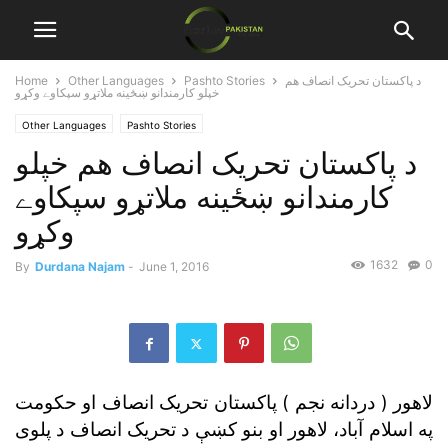
د پاکستان تحريک انصاف هم
Pashto Stories
Other Languages
Home
خپلو کارمندانو ښځينه ملاتړو سپکاوے وکړو
Other Languages
Pashto Stories
د پاکستان تحريک انصاف هم خپلو
کارمندانو ښځينه ملاتړو سپکاوے
وکړو
1632
0
By
Durdana Najam
-
June 1, 2016
لاهور ( دردانه نجم ) پاکستان تحريک انصاف او حکومت
په اسلام آباد، لاهور او بنو کښې د تحريک انصاف د پلوى