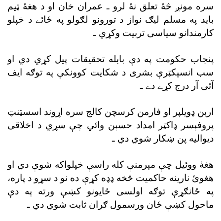
سره مونږ څۀ تعلق نۀ لرو ـ عمران خان او د هغۀ ټيم
بايد په مسلم ليګ نواز د تورونو لګولو په ځائے د خپلو
کارمندانو سياسى تربيت وکړي ـ
پنجاب حکومت په دې بابله تحقيقات پيل کړي دي او
سب انسپکټرې بشرى د شکايت کوونکې په توګه ايف
آئى آر درج کړے دے ـ
اربن ډويلپر او فارمن کرسچن کالج سره اړوند اسسټنټ
پروفېسر ډاکټر امداد حسېن وائي چې سړي د اخلاقى
ديواليه پن ښکار شوي دي ـ
هغۀ ووئيل چې مېرمنې کله راسې خپلواکه شوې دي او
هغوئ نارينه حاکميت څخه ډډه کړې ده نو د سړو د پاره،
په ځانګړې توګه اولسى ځايونو کښې ورته په دې
ماحول کښې ځان ورسمول ګران ثابت شوي دي ـ