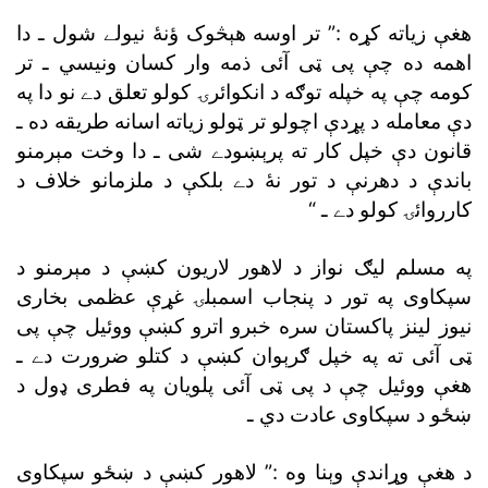
هغې زياته کړه :” تر اوسه هېڅوک ؤنۀ نيولے شول ـ دا
اهمه ده چې پى ټى آئى ذمه وار کسان ونيسي ـ تر
کومه چې په خپله توګه د انکوائرۍ کولو تعلق دے نو دا په
دې معامله د پړدې اچولو تر ټولو زياته اسانه طريقه ده ـ
قانون دې خپل کار ته پرېښودے شى ـ دا وخت مېرمنو
باندې د دهرنې د تور نۀ دے بلکې د ملزمانو خلاف د
کارروائۍ کولو دے ـ “
په مسلم ليګ نواز د لاهور لاريون کښې د مېرمنو د
سپکاوى په تور د پنجاب اسمبلۍ غړې عظمى بخارى
نيوز لينز پاکستان سره خبرو اترو کښې ووئيل چې پى
ټى آئى ته په خپل ګرېوان کښې د کتلو ضرورت دے ـ
هغې ووئيل چې د پى ټى آئى پلويان په فطرى ډول د
ښځو د سپکاوى عادت دي ـ
د هغې وړاندې وېنا وه :” لاهور کښې د ښځو سپکاوى