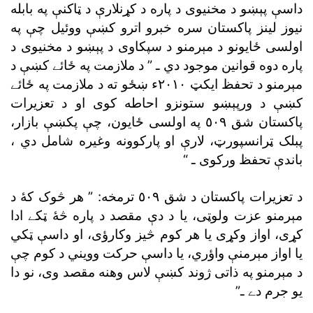
داسې پېښو د مخنيوى د پاره د کړنلارې د ټاکنې په بابله
نيوز لينز پاکستان سره خبرو اترو کښې ووئيل چې په
اولسى ځايونو د مېرمنو د سپکاوى د پېښو د مخنيوى د
پاره دوه قوانين موجود دي ـ ” د ملازمت په ځائے کښې د
مېرمنو د تحفظ ايکټ ٢٠١٠ء ښځو ته د ملازمت په ځائے
کښې د ورپېښو ستونزو احاطه کوى او د تعزيرات
پاکستان شق ٥٠٩ په اولسى ځايون، چې پکښې بازار،
پبلک ټرانسپورټ، لارې او پارکوونه وغيره شامل دي ،
باندې تحفظ ورکوى ـ “
د تعزيرات پاکستان د شق ٥٠٩ ترمخه: ” هر څوک کۀ د
مېرمنو عزت ولوټى، يا د دې مقصد د پاره څۀ ټکے ادا
کړى، اواز وکړى يا هر کوم څيز وکارؤى، او داسې ټکي
يا اواز مېرمنې واؤري، يا داسې حرکت وويني د کوم چې
د مېرمنو په ذاتى ژوند کښې لاس وهنه مقصد وى، نو دا
يو جرم دے ـ”