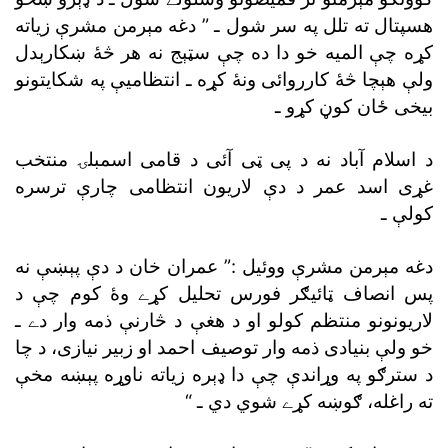
هسپتال ته تلل په سر شول ـ ” دغه مېرمن مشرې زياته
کړه چې الميه خو دا ده چې سټېج نه هر څۀ ښکارېدل
ولې هېچا څۀ کارروائى ونۀ کړه ـ انتظاميې په شکايتونو
بيخى ځان کوڼ کړو ـ
د اسلام آباد نه د پى ټى آئى د قامى اسمبلۍ منتخب
غړى اسد عمر د دې لاريون انتظامى چارې ترسره
کولې ـ
دغه مېرمن مشرې ووئيل :” عمران خان د دې پېښې نه
پس انصاف ټائيګر فورس تحليل کړے وۀ کوم چې د
لاريونونو منتظم کولو او د هغې د څارنې ذمه وار دے ـ
خو ولې بنيادى ذمه وار توصيف احمد او زبير نيازى، د چا
د سترګو په وړاندې چې دا ډېره زياته ناوړه پېښه مخې
ته راغله، ګوښه کړے شوي دي ـ “