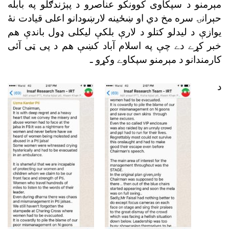
مېرمنو د سپکاوى کوونکو عناصرو د پېژندګلو په بابله
حېرانۍ سره مخ دي او ښځينه لارښودانو اعلى قيادت نۀ
يوازې د ليدلو کتلو د لارې بلکې ليکلى ډول باندې هم
خبر کړے دے چې په اسلام آباد کښې هم د پى ټى آئى
کارمندانو د مېرمنو سپکاوے وکړو ـ
د