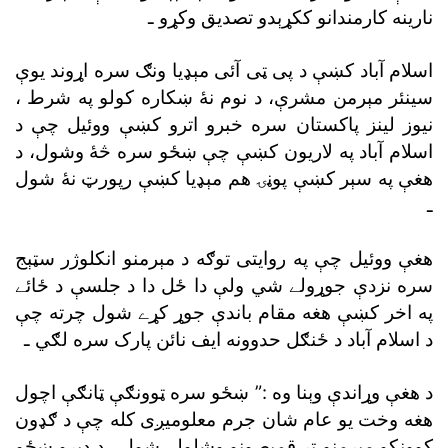
نارينه کارمندانو ککړېدو تصديق وکړو ـ
اسلام آباد کښې د پى ټى آئى مېډيا ونګ سره اړوند يوې
سينئر مېرمن مشرې، د نوم نۀ ښکاره کولو په شرط ،
نيوز لينز پاکستان سره خبرو اترو کښې ووئيل چې د
اسلام آباد په لاريون کښې چې ښځو سره څۀ وشول، د
هغې په سېر کښې پوڼۍ هم مېډيا کښې رپورټ نۀ شول
ـ
هغې ووئيل چې په روايتى توګه د مېرمنو انکلوژر سټېج
سره نزدې جوړولے شي ولې دا ځل دا د جلسې د ځائے
په اخر کښې هغه مقام باندې جوړ کړے شول چرته چې
د اسلام آباد د ځنګل حدوونه ايف نائن پارک سره لګي ـ
د هغې وړاندې وېنا وه :” ښځو سره ټوونګې ټانګې اچول
هغه وخت يو عام شان جرم معلوميږى کله چې د ګډون
کوونکو مېرمنو تر قميصونو وشلولے شول ـ د ډېرو ښځو