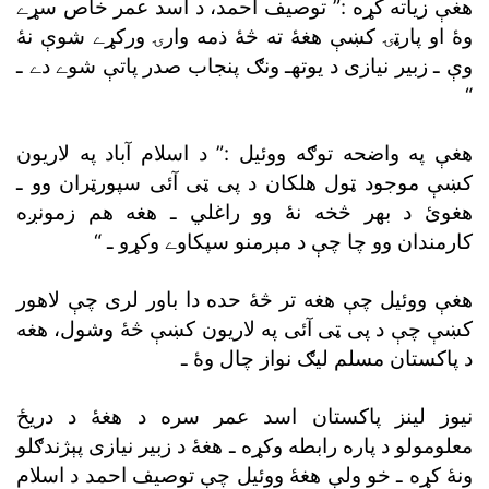
هغې زياته کړه :” توصيف احمد، د اسد عمر خاص سړے
وۀ او پارټۍ کښې هغۀ ته څۀ ذمه وارۍ ورکړے شوې نۀ
وې ـ زبير نيازى د يوتهـ ونګ پنجاب صدر پاتې شوے دے ـ
“
هغې په واضحه توګه ووئيل :” د اسلام آباد په لاريون
کښې موجود ټول هلکان د پى ټى آئى سپورټران وو ـ
هغوئ د بهر څخه نۀ وو راغلي ـ هغه هم زمونږه
کارمندان وو چا چې د مېرمنو سپکاوے وکړو ـ “
هغې ووئيل چې هغه تر څۀ حده دا باور لرى چې لاهور
کښې چې د پى ټى آئى په لاريون کښې څۀ وشول، هغه
د پاکستان مسلم ليګ نواز چال وۀ ـ
نيوز لينز پاکستان اسد عمر سره د هغۀ د دريځ
معلومولو د پاره رابطه وکړه ـ هغۀ د زبير نيازى پېژندګلو
ونۀ کړه ـ خو ولې هغۀ ووئيل چې توصيف احمد د اسلام