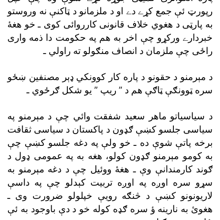
رپورټ ئې جمع کړے دے او د ملزمانو د ټاکنې نه وروستو
به پارټى د هغوي خلاف قانونى کارروائى کوى ـ خو هغۀ
خبردارے ورکړو چې اخر به هم په حکومت دا ذمه وارى
راځى چې ملزمان د انصاف منګولو ته راولي ـ
د مېرمنو د حقونو د پاره کار کوونکي ډېر مصنفين ښځو
سره ټوونګې ټاګې هم د ” ريپ ” يو شکل ګرځوي ـ
د سياسياتو ماهر سعيد شفقت وائي چې د مېرمنو په
سياسى جلسو کښې ګډون د پاکستان د سياسى ثقافت
برخه پاتې شوې ده ـ خو ولې په دغه جلسو کښې چې
به کومو مېرمنو ګډون کولو، هغه به په عمومى ډول د
ګوند کارمندانې وې ـ هغۀ ووئيل چې د دغه مېرمنو به
سړو سره اوږه په اوږه تربيت کېدلو چې په داسې
لاريونونو کښې د څنګه رويې خپلولو ضرورت وى ـ
هغوئ به نارينه ؤ سره ګډه کوله خو د دې باوجود به ئې