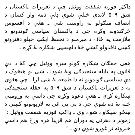
ډاکټر فوزيه شفقت ووئيل چې د تعزيرات پاکستان د
شق ٥٠٩ لاندې ځپلې شوې ډلې ذمه وار کسان د
انصاف منګولو ته راوستے شي ـ هغې د افسوس
څرګندونه وکړه چې د پاکستان سياسى ګوندونو د
ملازمت په ځائے د مېرمنو د تحفظ ايکټ خپلو دفترونو
کښې نافذولو کښې څۀ دلچسپى ښکاره نۀ کړه ـ
هغې خفګان ښکاره کولو سره ووئيل چې کۀ د دې
قانون په بابله سنجيدګى ونۀ ښودلے شى نو هيڅوک د
دې سياسى ګوندونو نه دا طمعه نۀ شى لرلے چې هغوي
به د تعزيرات پاکستان د شق ٥٠٩ په حقله سنجيدګى
ښکاره کړي ـ هغې دعوه وکړه چې داسې په وړومبى
ځله نۀ ده شوې چې د پى ټى ائى په لاريونونو کښې د
ښځو سپکاوے شوے وى ـ ډاکټ فوزيه شفقت ووئيل :”
زمونږ د دهرنې په دوران هم قريباَ هره ورځ هم داسې
خبرونه تر غوږو شوي دي ـ “