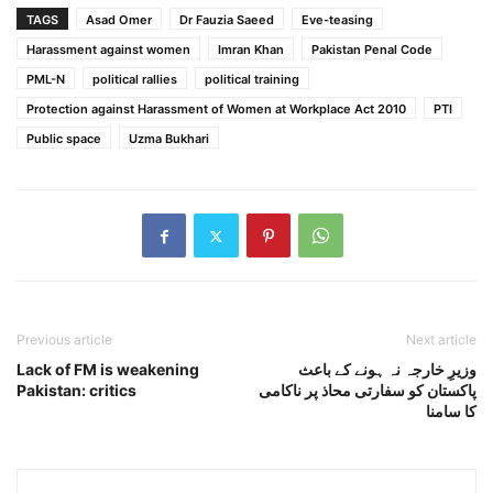
TAGS
Asad Omer
Dr Fauzia Saeed
Eve-teasing
Harassment against women
Imran Khan
Pakistan Penal Code
PML-N
political rallies
political training
Protection against Harassment of Women at Workplace Act 2010
PTI
Public space
Uzma Bukhari
Previous article
Next article
وزیرِ خارجہ نہ ہونے کے باعث
Lack of FM is weakening
پاکستان کو سفارتی محاذ پر ناکامی
Pakistan: critics
کا سامنا