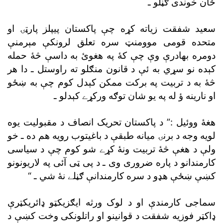
ځان خوندى ګڼلو ـ
سعيد شفقت زياته کړه چې پاکستان پيپلز پارټۍ او
متحده قومى موومنټ سره تعلق لرونکې مېرمنې
دومره بهادرې وې چې کۀ په هغوئ به داسې څۀ حمله
کېده نو سړي به ئې د قانون منګلو ته راوستل ـ دا هر
څۀ به د تربيت په برکت ممکن کېدل کوم چې به ښځو
او نارينه ؤ له په يو شان توګه ورکړے کېدلو ـ
هغۀ ووئيل :” د پاکستان تحريک انصاف د مقبوليت يوه
لويه وجه د برنۍ ميانه طبقې د باغيتوب رويه هم ده ـ خو
ولې د هغې څۀ تربيت ونۀ کړے شو کوم چې د سياسى
کارمندانو د پاره ضرورى وى ـ د پى ټى آئى په لاريونونو
کښې ښځې هډو د سره کارمندانې ګڼلے نۀ شي ـ “
سماجى کارمندې او د لوک ورثه ايګزيکټو ډائريکټرې
ډاکټر فوزيه شفقت د قوانينو او راتلونکى وخت کښې د