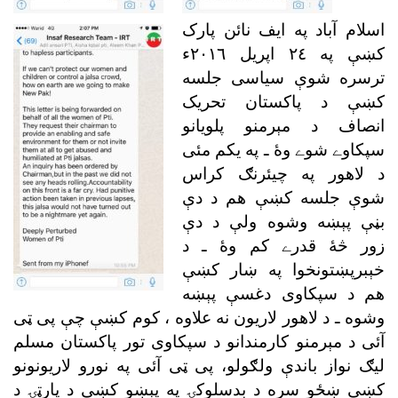
اسلام آباد په ايف نائن پارک
کښې په ٢٤ اپريل ٢٠١٦ء
ترسره شوې سياسى جلسه
کښې د پاکستان تحريک
انصاف د مېرمنو پلويانو
سپکاوے شوے وۀ ـ په يکم مئى
د لاهور په چيئرنګ کراس
شوې جلسه کښې هم د دې
بڼې پېښه وشوه ولې د دې
زور څۀ قدرے کم وۀ ـ د
خېبرپښتونخوا په ښار کښې
هم د سپکاوى دغسې پېښه
وشوه ـ د لاهور لاريون نه علاوه ، کوم کښې چې پى ټى
آئى د مېرمنو کارمندانو د سپکاوى تور پاکستان مسلم
ليګ نواز باندې ولګولو، پى ټى آئى په نورو لاريونونو
کښې ښځو سره د بدسلوکۍ په پېښو کښې د پارټۍ د