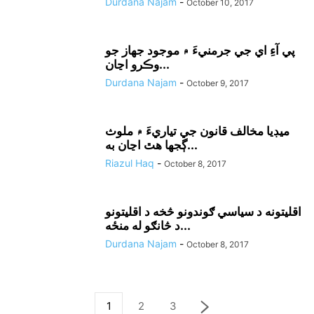
Durdana Najam
-
October 10, 2017
پي آءِ اي جي جرمنيءَ ۾ موجود جهاز جو
وڪرو اڃان...
Durdana Najam
-
October 9, 2017
ميڊيا مخالف قانون جي تياريءَ ۾ ملوث
ڳجها هٿ اڃان به...
Riazul Haq
-
October 8, 2017
اقليتونه د سياسي ګوندونو څخه د اقليتونو
د څانګو له منځه...
Durdana Najam
-
October 8, 2017
1
2
3