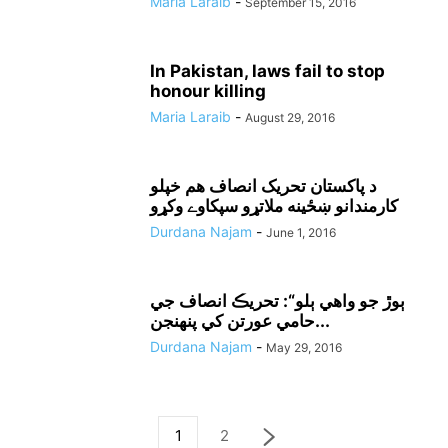
Maria Laraib
-
September 15, 2016
In Pakistan, laws fail to stop
honour killing
Maria Laraib
-
August 29, 2016
د پاکستان تحريک انصاف هم خپلو
کارمندانو ښځينه ملاتړو سپکاوے وکړو
Durdana Najam
-
June 1, 2016
ٻوڙ جو واهي ٻلو“: تحريڪ انصاف جي
حامي عورتن کي پنهنجن...
Durdana Najam
-
May 29, 2016
1
2