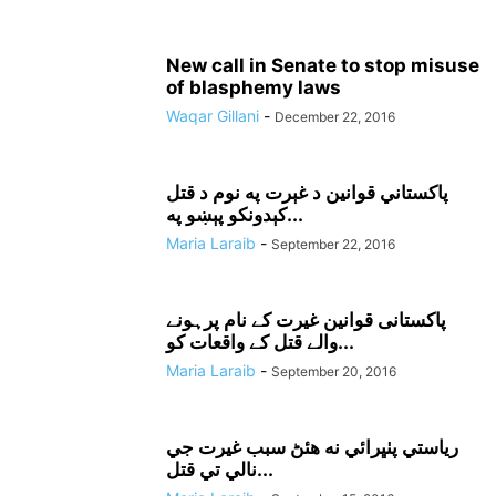
New call in Senate to stop misuse
of blasphemy laws
Waqar Gillani
-
December 22, 2016
پاکستاني قوانين د غېرت په نوم د قتل
کېدونکو پېښو په...
Maria Laraib
-
September 22, 2016
پاکستانی قوانین غیرت کے نام پرہونے
والے قتل کے واقعات کو...
Maria Laraib
-
September 20, 2016
رياستي پٺڀرائي نه هئڻ سبب غيرت جي
نالي تي قتل...