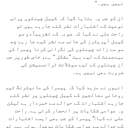
نہیں ہیں۔‘‘
ان کو جب یہ بتایا گیا کہ کیبل چینلوں پراس
نوعیت کے اشتہارات نشر کئے جارہے ہیں تو
راحت علی نے کہا کہ صوبہ کے تقریباًدو سو
کیبل آپریٹرز کی جانب سے نشر کیے جا رہے چھ
سو سے زائد چینلوں کی نگرانی کرنا پیمرا کی
مینجمنٹ کے لیے بہت ’’مشکل ‘‘ ہے، خاص طورپر جب
ان چینلوں کے لیے سیٹلائٹ ٹرانسمیشن کی
ضرورت بھی نہیں ہے۔
انہوں نے مزید کہا کہ پیمرا کی مانیٹرنگ ٹیم
روحانی معالجین کے کیبل چینلوں پر نشر کئے
جارہے اشتہارات کے حوالے سے خبردار ہے لیکن
وہ عوامی شکایات پر انحصار کرتی ہے۔راحت
علی نے کہا:’’ پیمرا کو جب بھی ایسے اشتہارات
کے حوالے سے عوامی شکایات موصول ہوتی ہیں تو