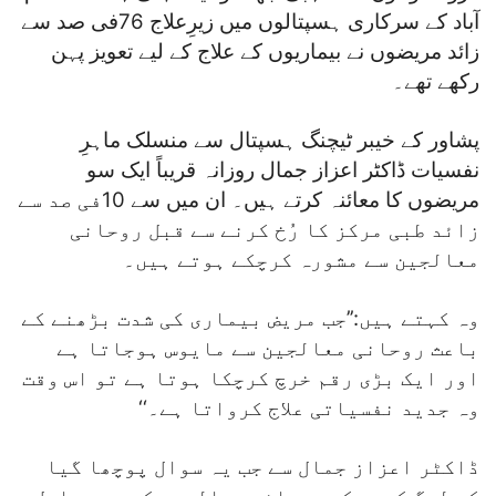
آباد کے سرکاری ہسپتالوں میں زیرِعلاج 76فی صد سے
زائد مریضوں نے بیماریوں کے علاج کے لیے تعویز پہن
رکھے تھے۔
پشاور کے خیبر ٹیچنگ ہسپتال سے منسلک ماہرِ
نفسیات ڈاکٹر اعزاز جمال روزانہ قریباً ایک سو
مریضوں کا معائنہ کرتے ہیں۔ ان میں سے 10فی صد سے
زائد طبی مرکز کا رُخ کرنے سے قبل روحانی
معالجین سے مشورہ کرچکے ہوتے ہیں۔
وہ کہتے ہیں:’’جب مریض بیماری کی شدت بڑھنے کے
باعث روحانی معالجین سے مایوس ہوجاتا ہے
اور ایک بڑی رقم خرچ کرچکا ہوتا ہے تو اس وقت
وہ جدید نفسیاتی علاج کرواتا ہے۔‘‘
ڈاکٹر اعزاز جمال سے جب یہ سوال پوچھا گیا