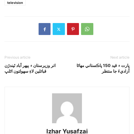
television
Previous article
Next article
ڀارت ۾ قيد 150 پاڪستاني مهاڻا
اتر وزيرستان ۾ ٻيهر آباد ٿيندڙن
آزاديءَ جا منتظر
قبائلين لاءِ سهولتون اڻلڀ
Izhar Yusafzai