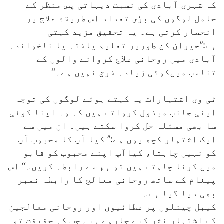
کہ شہری آبادی کی نسبت دیہاتی پس منظر کے
حامل لوگوں کی بڑی تعداد اس طریقۂ علاج پر
انحصار کرتی ہے۔ یہ تحقیق مزید کہتی
ہے:’’حیران کن طورپر تعلیم یافتہ یا ناخواندہ
آبادی میں روحانی علاج کروانے والوں کے
تناسب میںکوئی زیادہ فرق نہیں ہے۔‘‘
ٹی وی اشتہارات یہ کہتے ہوئے لوگوں کی توجہ
اپنی جانب مبذول کرواتے ہیں کہ وہ اپنا کوئی
سا بھی مسئلہ حل کروا سکتے ہیں۔ ان میں سے
ایک اشتہار کچھ یوں ہے:’’ کیا آپ کا محبوب آپ
کو نہیں چاہتا، کیاآپ اپنے محبوب کو قابو
میں کرنا چاہتے ہیں تو ہم سے رابطہ کریں۔‘‘ اس
پیغام کے ساتھ روحانی معالج کا رابطہ نمبر
بھی دیا گیا ہے۔
کیبل چینلوں پر عطائیوں اور روحانی معالجین
کے اشتہار نشر کیے جارہے ہیں جب کہ حقیقت تو