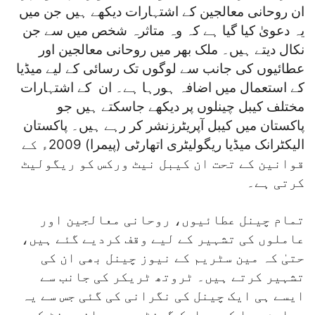
ان روحانی معالجین کے اشتہارات دیکھے ہیں جن میں
یہ دعویٰ کیا گیا ہے کہ وہ متاثرہ شخص میں سے جن
نکال دیتے ہیں۔ ملک بھر میں روحانی معالجین اور
عطائیوں کی جانب سے لوگوں تک رسائی کے لیے میڈیا
کے استعمال میں اضافہ ہورہا ہے۔ ان کے اشتہارات
مختلف کیبل چینلوں پر دیکھے جاسکتے ہیں جو
پاکستان میں کیبل آپریٹرزنشر کر رہے ہیں۔ پاکستان
الیکٹرانک میڈیا ریگولیٹری اتھارٹی (پیمرا) 2009ء کے
قوانین کے تحت ان کیبل نیٹ ورکس کو ریگولیٹ
کرتی ہے۔
تمام چینل عطائیوں، روحانی معالجین اور
عاملوں کی تشہیر کے لیے وقف کردیے گئے ہیں،
حتیٰ کہ مین سٹریم کے نیوز چینل بھی ان کی
تشہیر کرتے ہیں۔ ٹروتھ ٹریکر کی جانب سے
ایسے ہی ایک چینل کی نگرانی کی گئی جس سے یہ
معلوم ہوا کہ ہرایک گھنٹے بعد پانچ منٹ کے