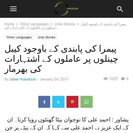
پیمرا کی پابندی کے باوجود کیبل
Urdu Stories
Other Languages
Home
چینلوں پر عاملوں کے اشتہارات کی...
Other Languages
Urdu Stories
پیمرا کی پابندی کے باوجود کیبل
چینلوں پر عاملوں کے اشتہارات
کی بھرمار
3027
0
By
Izhar Yusafzai
-
January 24, 2017
پشاور : احمد علی کا نوجوان بیٹا گھنٹوں رویا کرتا۔ ان
کے ایک عزیز نے احمد علی سے کہا کہ ان کے بیٹے پر جن