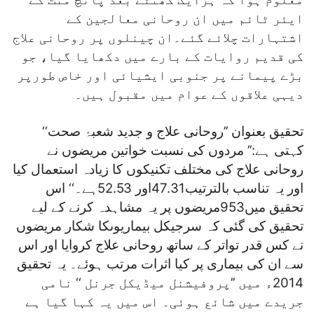
ایئر ٹائم میں ان روحانی معالجین کے
اشتہارات چلائے گئے۔ان چینلوں پر روحانی علاج
کی قدیم روایات کے بارے میں دکھایا گیا، جو
بڑے پیمانے پر جنوبی ایشیائی اور خاص طورپر
دیہی علاقوں کے عوام میں مقبول ہیں۔
تحقیق بعنوان ’’روحانی علاج و جدید شعبۂ صحت‘‘
کہتی ہے:’’ مردوں کی نسبت خواتین مریضوں نے
روحانی علاج کی مختلف تکنیکوں کا زیادہ استعمال کیا
اور یہ تناسب بالترتیب47.31اور 52.53ہے۔‘‘ اس
تحقیق میں953مریضوں پر یہ مشاہدہ کرنے کے لیے
تحقیق کی گئی کہ سرجیکل بیماریوںکا شکار مریضوں
نے کس قدر تواتر کے ساتھ روحانی علاج کروایا اور اس
سے ان کی بیماری پر کیا اثرات مرتب ہوئے۔ یہ تحقیق
2014ء میں ’’پروفیشنل میڈیکل جرنل ‘‘ نامی
جریدے میں شائع ہوئی۔ اس میں یہ کہا گیا ہے