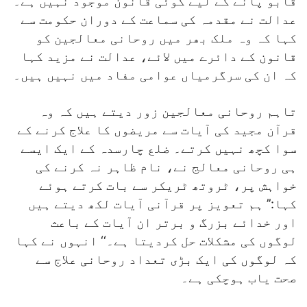
قابو پانے کے لیے کوئی قانون موجود نہیں ہے۔
عدالت نے مقدمہ کی سماعت کے دوران حکومت سے
کہا کہ وہ ملک بھر میں روحانی معالجین کو
قانون کے دائرے میں لائے، عدالت نے مزید کہا
کہ ان کی سرگرمیاں عوامی مفاد میں نہیں ہیں۔
تاہم روحانی معالجین زور دیتے ہیں کہ وہ
قرآن مجید کی آیات سے مریضوں کا علاج کرنے کے
سوا کچھ نہیں کرتے۔ ضلع چارسدہ کے ایک ایسے
ہی روحانی معالج نے، نام ظاہر نہ کرنے کی
خواہش پر، ٹروتھ ٹریکر سے بات کرتے ہوئے
کہا:’’ ہم تعویز پر قرآنی آیات لکھ دیتے ہیں
اور خدائے بزرگ و برتر ان آیات کے باعث
لوگوں کی مشکلات حل کردیتا ہے۔‘‘ انہوں نے کہا
کہ لوگوں کی ایک بڑی تعداد روحانی علاج سے
صحت یاب ہوچکی ہے۔