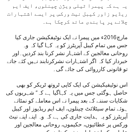
یہ ہے کہ پیمرا ٹیلی ویژن چینلوں، ایف ایم
ریڈیو زاور کیبل نیٹ ورکس پر ایسے اشتہارات
چلانے پر پابندی عائد کرچکا ہے۔
مارچ2016ء میں پیمرا نے ایک نوٹیفکیشن جاری کیا
جس میں تمام کیبل آپریٹرز کو یہ کہا گیا کہ وہ
روحانی معالجین کے اشتہار نشر کرنا بند کردیں۔اور
خبردار کیا کہ اگر اشتہارات نشرکرنابند نہیں کئے جاتے
تو قانونی کارروائی کی جائے گی۔
اس نوٹیفیکیشن کی ایک کاپی ٹروتھ ٹریکر کو بھی
حاصل ہوگئی جس میں یہ کہاگیا ہے کہ’’ شہریوں کی
شکایات سننے کے بعد پیمرا نے اس معاملے کو نمٹاتے
ہوئے تمام سیٹلائٹ چینلوں، ایف ایم ریڈیوز اور کیبل
آپریٹرز کو یہ ہدایت جاری کی ہے کہ وہ اپنے اپنے نیٹ
ورکس پر عطائیوں، حکیموں، روحانی معالجین اور