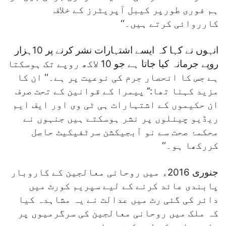
ہم فوری طورپر کیبل آپریٹرز کے خلاف
کارروائی کرتے ہیں۔‘‘
انہوں نے کہا کہ ایسے اشتہارات نشر کرنے پر 10ہزار
روپے جرمانہ کیا جاتا ہے جو 10 لاکھ روپے تک ہوسکتا
ہے جس کا انحصار جرم کی نوعیت پر ہے۔‘‘ ان کا
مزید کہنا تھا:’’ پیمرا کے قوانین کے تحت صرف
ان حکیموں کے اشتہارات ہی ٹی وی اور ایف ایم
ریڈیو چینلوں پر نشر ہوسکتے ہیں جنہوں نے
محکمۂ صحت سے نو آبجیکشن سرٹفیکیٹ حاصل
کررکھا ہو۔‘‘
جنوری 2016ء میں روحانی معالجین کے کاروبار
پابندی عائد کرنے کے لیے سپریم کورٹ میں
دائر کی گئی رٹ میں عدالت نے یہ مشاہدہ کیا
کہ ملک میں روحانی معالجین کی سرگرمیوں پر