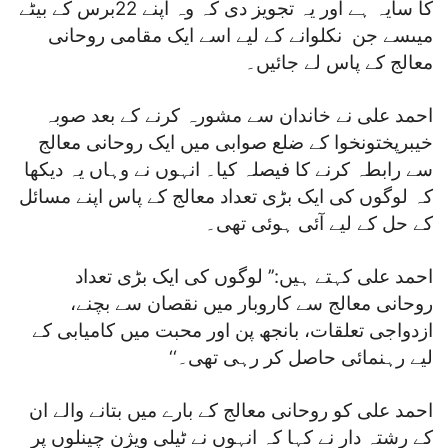
کا سایہ ہے اور یہ تجویز دی کہ وہ اپنے 22برس کے بیٹے
میںسے جن نکلوانے کے لیے اسے ایک مقامی روحانی
معالج کے پاس لے جائیں۔
احمد علی نے خاندان سے مشورہ کرنے کے بعد صوبہ
خیبرپختونخوا کے ضلع صوابی میں ایک روحانی معالج
سے رابطہ کرنے کا فیصلہ کیا۔ انہوں نے وہاں یہ دیکھا
کہ لوگوں کی ایک بڑی تعداد معالج کے پاس اپنے مسائل
کے حل کے لیے آئی ہوئی تھی۔
احمد علی کہتے ہیں:’’ لوگوں کی ایک بڑی تعداد
روحانی معالج سے کاروبار میں نقصان سے بچنے،
ازدواجی تعلقات، بانجھ پن اور محبت میں کامیابی کے
لیے رہنمائی حاصل کر رہی تھی۔‘‘
احمد علی کو روحانی معالج کے بارے میں بتانے والے ان
کے رشتہ دار نے کہا کہ انہوں نے ٹیلی ویژن چینلوں پر