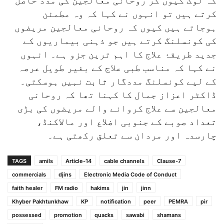
کہ لوگ کیوں کر روحانی معالجین کی مدد حاصل
کرتے ہیں تو انہوں نے کہا کہ وہ مطمئن
ہوجاتے ہیں کیوں کہ روحانی معالجین مریضوں
کی کونسلنگ کرتے ہیں جو ذہنی بیماریوں کے
جدید طریقۂ علاج کا اہم ترین جزو ہے۔ انہوں
نے کہا کہ مناسب طبی علاج کے بغیر طویل عرصہ
کے لیے کونسلنگ مددگار ثابت نہیں ہوسکتی۔
ڈاکٹر اعزاز جمال کا کہنا تھا کہ روحانی
معالجین سے علاج کروانے والے مریضوں کی بڑی
تعداد صوبے کے جنوبی اضلاع اور مالاکنڈ،
چارسدہ اور مردان سے تعلق رکھتی ہے۔
TAGS
amils
Article-14
cable channels
Clause-7
commercials
djins
Electronic Media Code of Conduct
faith healer
FM radio
hakims
jin
jinn
Khyber Pakhtunkhaw
KP
notification
peer
PEMRA
pir
possessed
promotion
quacks
sawabi
shamans