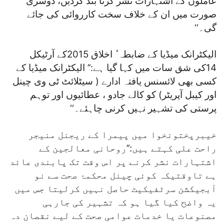
عاملوں کے اشتہارات نشر کرنا بند کردیں، دوسری
صورت میں ان کے خلاف سخت کارروائی کی جائے
گی۔‘‘
الیکٹرانک میڈیا کے ضابطہ ٔ اخلاق 2015کے آرٹیکل
14کی شق سات میں کہا گیا ہے:’’ الیکٹرانک میڈیا کے
کسی بھی لائسنس یافتہ ادارے ( سیٹلائٹ ٹی وی چینل
اور کیبل آپریٹر) کو کالے جادو ، عطائیوں اور توہم
پرستی کی تشہیر نہیں کرنی چاہئے۔‘‘
خیبرپختونخوا میں پیمرا کے ریجنل منیجر
راحت علی کہتے ہیں:’’روحانی معالجین کے
اشتہارات نشر کرنے پر اس وقت تک پابندی عائد
ہے تاوقتیکہ کوئی چینل محکمۂ صحت سے نو
آبجیکشن سرٹفیکیٹ حاصل نہیں کرلیتا جس میں
یہ واضح کیا گیا ہو کہ تشہیر کی جارہی
مصنوعات یا خدمات عوامی صحت کے لیے نقصان دہ