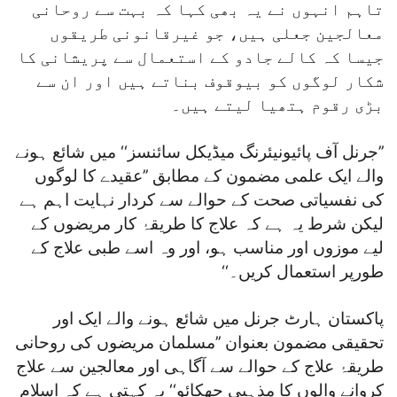
تاہم انہوں نے یہ بھی کہا کہ بہت سے روحانی
معالجین جعلی ہیں، جو غیرقانونی طریقوں
جیسا کہ کالے جادو کے استعمال سے پریشانی کا
شکار لوگوں کو بیوقوف بناتے ہیں اور ان سے
بڑی رقوم ہتھیا لیتے ہیں۔
’’جرنل آف پائیونیئرنگ میڈیکل سائنسز‘‘ میں شائع ہونے
والے ایک علمی مضمون کے مطابق ’’عقیدے کا لوگوں
کی نفسیاتی صحت کے حوالے سے کردار نہایت اہم ہے
لیکن شرط یہ ہے کہ علاج کا طریقۂ کار مریضوں کے
لیے موزوں اور مناسب ہو، اور وہ اسے طبی علاج کے
طورپر استعمال کریں۔‘‘
پاکستان ہارٹ جرنل میں شائع ہونے والے ایک اور
تحقیقی مضمون بعنوان ’’مسلمان مریضوں کی روحانی
طریقۂ علاج کے حوالے سے آگاہی اور معالجین سے علاج
کروانے والوں کا مذہبی جھکائو‘‘ یہ کہتی ہے کہ اسلام