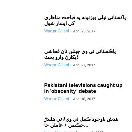
پاکستاني تيلي ويزنونه په قباحت مناظري
کي ايسار شول
Waqar Gillani
-
April 28, 2017
پاڪستاني ٽي وي چينلن تان فحاشي
ڏيکارڻ وارو بحث
Waqar Gillani
-
April 27, 2017
Pakistani televisions caught up
in ‘obscenity’ debate
Waqar Gillani
-
April 18, 2017
بندش باوجود ڪيبل ٽي ويءَ تي هلندڙ
حڪيمن ۽ عاملن جا...