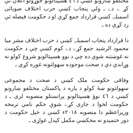
مختلفو ښارونو کښې د ٤٦ هسپتالونو جوړولو اعلان ئې
کړ ے دے ـ ولې پنجاب کښې حزب اختلاف صوبائى
اسمبلۍ کښې قرارداد جمع کړې او د حکومت فېصله ئې
رد کړې ده ـ
دا قرارداد پنجاب اسمبلۍ کښې د حزب اختلاف مشر ميا
محمود الرشيد جمع کړے دے کوم کښې چې د حکومت
نه غوښتنه شوې ده چې د نوو هسپتالونو شروع کولو نه
وړاندې دې د صحت موجوده سهولتونه غوره کړي ـ
وفاقى حکومت ملک کښې د صحت د مجموعى
سهولتونو ښۀ کولو د پاره د پاکستان مختلفو ښارونو
کښې د ٤٦ نوؤ هسپتالونو پرانستلو منصوبه لرى ـ د
حکومت لخوا د جارى کړے شوې حکم نامې ترمخه
وزيراعظم دا منصوبه ٢٠١٨ء کښې د خپل حکومت د
دور ختمېدو نه مخکښې مکمل کيدل غواړى ـ