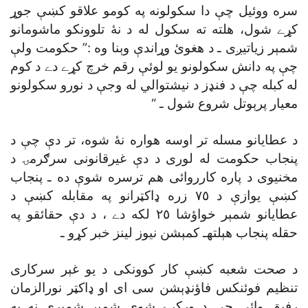
سره ووئيل چې دا سکولونه په کومو علاقو کښې جوړ
کړے شول، هلته ته سکول له د نۀ تلوونکو ماشومانو
شمېر زياتيږى ـ د هغوئ وړاندې وېنا وه :” حکومت ولې
چې په دانش سکولونو يو لوئې رقم خرچ کړے دے د کوم
له کبله چې د فنډز د نيشتوالي له وجې د نورو سکولونو
معيار پرېوتل شروع شول ـ “
د عطايانو مسله تر اوسه هواره نۀ شوه، تر دې چې د
پنجاب حکومت له لورى د دې غيرقانونى سرګرمۍ د
مخنيوى د پاره کارروائى هم ترسره شوې ده ـ پنجاب
کښې يوازې د ٧٥ زره ډاکټرانو په مقابله کښې د
عطايانو شمېر خواؤشا ٢٥ لکه دے ، د دې حقائقو په
حقله پنجاب هېلتهـ کمېشن نيوز لينز خبر کړو ـ
د صحت شعبه کښې کار کوونکى د يو غېر سرکارى
تنظيم فوئنکس فاؤنډېشن سى اى او ډاکټر نورالزمان
رفيق وائي چې د ورکړے شوې شمېر شمېرې نه به