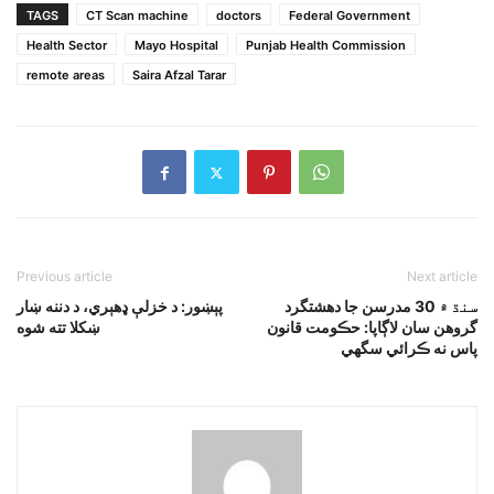
TAGS
CT Scan machine
doctors
Federal Government
Health Sector
Mayo Hospital
Punjab Health Commission
remote areas
Saira Afzal Tarar
Previous article
Next article
سنڌ ۾ 30 مدرسن جا دهشتگرد
پېښور: د خزلې ډهېري، د دننه ښار
گروهن سان لاڳاپا: حڪومت قانون
ښکلا تته شوه
پاس نه ڪرائي سگهي