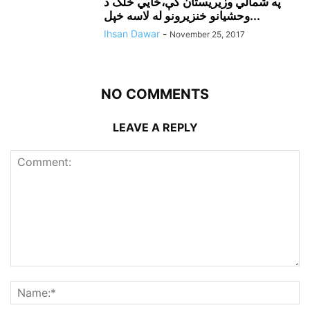
په شمالي وزيريستان کې،ځايي خلک د
وحشيانو خنزيرونو له لاسه خپل...
Ihsan Dawar
-
November 25, 2017
NO COMMENTS
LEAVE A REPLY