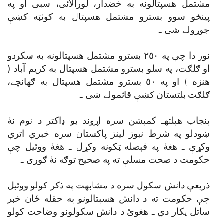
مشتمل هسپتالونه به خضدار، لورالائى، سبى او په
پينځو سوو بسترو مشتمل هسپتال به کوئټه کښې
جوړولے شى ـ
نور دا چې په ٢٥٠ بسترو مشتمل هسپتالونه به سکردو
او ګلګت، په سلو بسترو مشتمل هسپتال به کريم آباد (
هنزه ) او په ٥٠ بسترو مشتمل هسپتال به ګهانچے،
ګلګت بلتستان کښې قائمولے شى ـ
پنجاب هېلتهـ کمېشن سره اړوند يو ډاکټر د نوم نۀ
ښودلو په شرط نيوز لينز پاکستان سره خبرې اترې
وکړې ـ هغۀ په فېصله ټکونه وکړل ـ هغۀ ووئيل چې
حکومت د صحت مسلې ته په صحيح توګه نۀ ګورى ـ
ذريعې دانش سکول سره د مشابهت په ذکر کولو ووئيل
چې حکومت ته د دانش هسپتالونو په حقله ځان خبر
ساتل پکار دي ـ هغوئ د دانش سکولونو وضاحت کولو