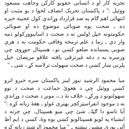
تجزيه کار او د انسانى حقونو کارکن وجاهت مسعود
ووئيل :” د پاکستان تحريک انصاف لخوا د يو مثبت او
انتهائى اهم ګام په ضد قرارداد وړاندې کول عجيبه خبره
ده ـ صحت يوه صوبائى موضوع ده او صوبائى
حکومتونه خپل اولس ته د صحت د اسانيوورکولو ذمه
وار دي ـ زما د علم ترمخه وفاقى حکومت به د هرې
صوبې پسمانده ضلعو کښې نوے هسپتال جوړوى چې
ورسره به د دغه غيرترقى يافته علاقو مريضان خپل
پلرنى ښار کښې د صحت سهولت ترلاسه کړے شى ـ “
ميا محمود الرشيد نيوز لينز پاکستان سره خبرو اترو
کښې ووئيل چې د هغوئ جماعت د صحت د نوو
سهولتونو د ورکړے خلاف نۀ دے، مونږ د صحت د وړاندې
نه د موجود انفراسټرکچر بهترى غواو ـ هغۀ زياته کړه :”
آيا تاسو دا ګڼلے شئ چې ميو هسپتال، چې چرته د
ايشياء په لويو هسپتالونو کښې يوه وۀ، کښې د ايم آظ
آئي پورې مشين نيشته ـ ” ميا محمود الرشيد زياته کړه