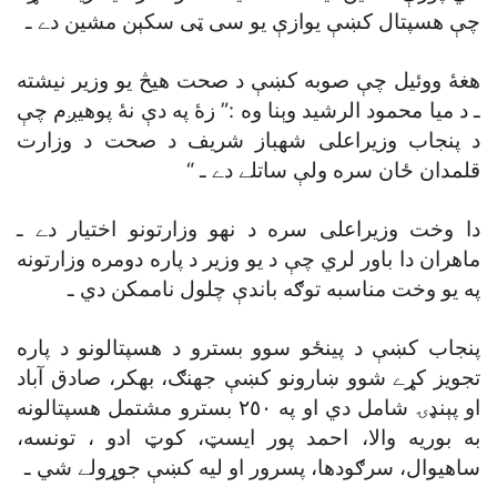
چې هسپتال کښې يوازې يو سى ټى سکېن مشين دے ـ
هغۀ ووئيل چې صوبه کښې د صحت هيڅ يو وزير نيشته
ـ د ميا محمود الرشيد وېنا وه :” زۀ په دې نۀ پوهيږم چې
د پنجاب وزيراعلى شهباز شريف د صحت د وزارت
قلمدان ځان سره ولې ساتلے دے ـ “
دا وخت وزيراعلى سره د نهو وزارتونو اختيار دے ـ
ماهران دا باور لري چې د يو وزير د پاره دومره وزارتونه
په يو وخت مناسبه توګه باندې چلول ناممکن دي ـ
پنجاب کښې د پينځو سوو بسترو د هسپتالونو د پاره
تجويز کړے شوو ښارونو کښې جهنګ، بهکر، صادق آباد
او پېنډۍ شامل دي او په ٢٥٠ بسترو مشتمل هسپتالونه
به بوريه والا، احمد پور ايسټ، کوټ ادو ، تونسه،
ساهيوال، سرګودها، پسرور او ليه کښې جوړولے شي ـ