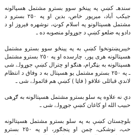
سندهـ کښې په پينځو سوو بسترو مشتمل هسپالونه
جيکب آباد، ميرپور خاص، بدين او په ٢٥٠ بسترو د
مشتمل هسپتالونو په اسلام کوټ، نوشهره فېروز او د
دادو په ضلعو کښې د جوړولو منصوبه ده ـ
خېبرپښتونخوا کښې به په پينځو سوو بسترو مشتمل
هسپتالونه هرى پور، چارسده او په ٢٥٠ بسترو مشتمل
هسپتالونه به بټګرام، هنګو او چترال کښې جوړولے شى
ـ په ٢٥٠ بسترو مشتمل يو هسپتال به د وفاق د انتظام
لاندې قبائلى علاقو ( فاټا ) کښې هم قائمولے شى ـ
دې نه علاوه په سلو بسترو مشتمل هسپتالونه به ګړهى
حبيب الله او کاغان کښې جوړولے شى ـ
بلوچستان کښې به په سلو بسترو مشتمل هسپتالونه
حب، نوشکى، چمن او پنجګور، او په ٢٥٠ بسترو