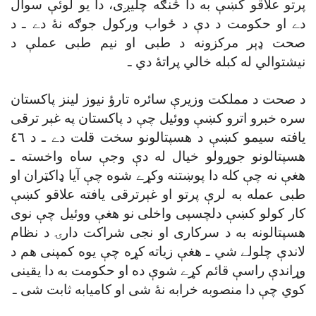
پرتو علاقو کښې به دا څنګه چليږى، دا يو لوئې سوال
دے او حکومت د دې د ځواب ورکول جوګه نۀ دے ـ د
صحت ډېر مرکزونه د طبى او نيم طبى عملې د
نيشتوالي له کبله خالي پراتۀ دي ـ
د صحت د مملکت وزيرې سائره تارؤ نيوز لينز پاکستان
سره خبرو اترو کښې ووئيل چې د پاکستان په غېر ترقى
يافته سيمو کښې د هسپتالونو سخت قلت دے ـ د ٤٦
هسپتالونو جوړولو خيال له دې وجې ساه واخسته ـ
هغې نه چې کله دا پوښتنه وکړے شوه چې آيا ډاکټران او
طبى عمله به لرې پرتو او غېرترقى يافته علاقو کښې
کار کولو کښې دلچسپى واخلى نو هغې ووئيل چې نوى
هسپتالونه به د سرکارى او نجى شراکت دارۍ د نظام
لاندې چلولے شي ـ هغې زياته کړه چې يوه کمپنى هم د
وړاندې راسې قائم کړے شوې ده او حکومت به دا يقينى
کوي چې دا منصوبه خرابه نۀ شى او کاميابه ثابت شى ـ