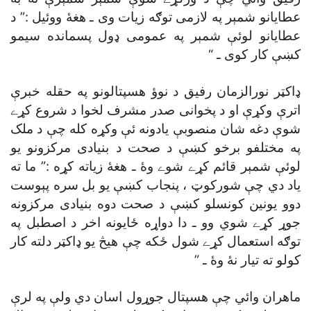
عطايانو شمېر په لازمى توګه زيات وى ـ هغۀ ووئيل :” د
عطايانو لوئې شمېر په عمومى ډول پسمانده سيمو
کښې کار کوى ـ “
ډاکټر نورالزمان رفيق د نوؤ هسپتالونو په حقله خبرې
اترې وکړې او د پخوانى صدر مشرف لخوا د شروع کړے
شوې دغه شان منصوبې يادونه ئې وکړه کله چې د ملک
په مختلفو برخو کښې د صحت د بنيادى مرکزونو يو
لوئې شمېر قائم کړے شوے وۀ ـ هغۀ زياته کړه :” ما ته
ياد دي چې شورکوټ ، پنجاب کښې يو بل سره پېوست
دوو يونين کونسلو کښې د صحت دوه بنيادى مرکزونه
جوړ کړے شوي وو ـ دا دواړه ځايونه اخر د اصطبل په
توګه استعمال کړے شول ځکه چې هيڅ يو ډاکټر دلته کار
کولو ته تيار نۀ وۀ ـ ”
ماهران وائي چې هسپتال جوړول اسان دي ولې په لرې