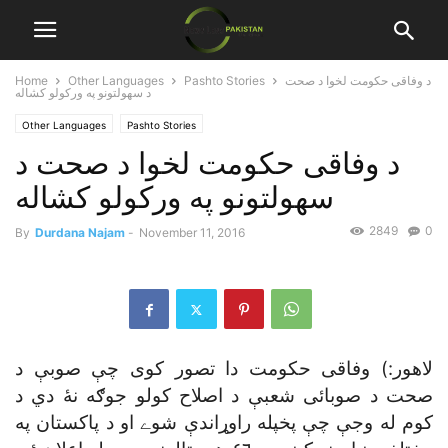
د وفاقى حکومت لخوا د صحت
Pashto Stories
Other Languages
Home
د سهولتونو په ورکولو کشاله
Other Languages
Pashto Stories
د وفاقى حکومت لخوا د صحت د
سهولتونو په ورکولو کشاله
2849
0
By
Durdana Najam
-
November 11, 2016
لاهور:) وفاقى حکومت دا تصور کوى چې صوبې د
صحت د صوبائى شعبې د اصلاح کولو جوګه نۀ دي د
کوم له وجې چې پخپله راوړاندې شوے او د پاکستان په