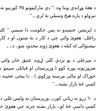
د هغۀ وړاندې وېنا
تېرولو د پاره هيڅ وسيلې نۀ لري ـ “
د اپريشن ختمېدو نه پس حکومت دا سيمې ” کل
راغلل، هغوئ وائي چې د کار د نۀ شتون او د کاروبا
نيشتوالى له کبله د هغوئ ژوند محدود شوے دے ـ
د ميرعلى د يو نزدې کلى اړوند عتيق خان وائي 
ضرورتونه پوره کوو ( وزيرستان او قبائلى سيمو ت
خوراک او مالى مرسته ورکوي ) ، دا بيخى عجيبه
کښې څۀ بازار نشته ـ “
د ٦٠ زرو نه زياتې کورنۍ وزيرستان ته واپس تلل
کښې داسې څۀ لوے بازار نشته چرته چې هغوئ خپل