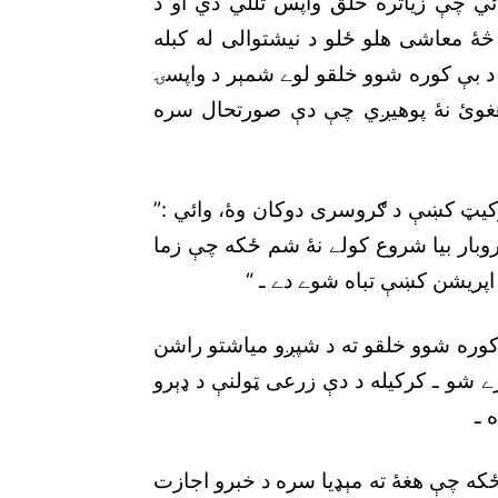
ئي چې زياتره خلق واپس تللي دي او د
 څۀ معاشى هلو ځلو د نيشتوالى له کبله
د بې کوره شوو خلقو لوے شمېر د واپسۍ
هغوئ نۀ پوهيږي چې دې صورتحال سره
رکيټ کښې د ګروسرى دوکان وۀ، وائي :”
روبار بيا شروع کولے نۀ شم ځکه چې زما
پريشن کښې تباه شوے دے ـ “
کوره شوو خلقو ته د شپږو مياشتو راشن
 شو ـ کرکيله د دې زرعى ټولنې د ډېرو
 ـ
که چې هغۀ ته مېډيا سره د خبرو اجازت