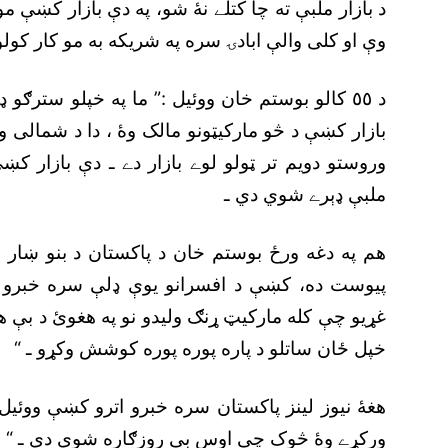
د بازار ملبې ته چا کتلے نۀ شو، په دې بازار کښې 
وې او کلى والې ابادۍ سره په شريکه به مو کار کولو
د ٥٥ کالو بوستم خان ووئيل :” ما په خپلو سترګو 
بازار کښې د څو مارکيټونو مالک وۀ ، دا د شمالى وز
وروستو دويم تر ټولو لوے بازار دے ـ دې بازار ک
ملبې ډېرے شوي دي ـ
هم په دغه ورځ بوستم خان د پاکستان د بنو ښار
پيوست ده، کښې د افسرانو يوې ډلې سره خبرو ا
غړيو چې کله مارکيټ ړنګ وليدو نو په هغوئ د بې 
خپل ځان ساتلو د پاره پوره پوره کوشش وکړو ـ “
ورکړے وۀ څوک چې اوس بې روزګاره شوي دي ـ “