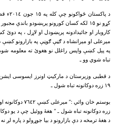
د پاکستا
کړو نو ١٥ لکه کسان کورونو پرېښودو باندې م
کاروبار او جائيدادونه پرېښودل او لاړل ، په دوئ
ميرعلى او ميرانشاه د ګڼې ګوڼې په بازارونو کښې 
په پېل کښې واپس راغلل نو هغوئ ته معلومه شوه 
تباه شوي وو ـ
د قطبى وزيرستان د مارکيټ اونرز ايسوسى ايشن تر
١٩ زره دوکانونه تباه شول ـ
زره دوکانونه تباه شول ـ ” هغۀ ووئيل چې د يو دوک
د هغۀ ترمخه د دې بازارونو د بيا جوړولو د پاره لږ نه لږ د ١٦ ارب روپو ضرور