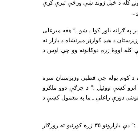
مونږ کله د خپل ژوند ښې ورځې تېرې کړې
 ـ
ډېر په ګرانه باور کولے شو ـ” هغه ميرعلى
يرستان د هيډ کوارټر ميرنشاه د بازار نه
ښې کله اووۀ زره دوکانونه وو چې اوس د
 ، د کوم پوله چې قطبى وزيرستان سره
ترو کښې ووئيل :” د جرګې دوو ملګرو
هوشۍ دورې راغلې ـ ما په معمول کښې د
هغۀ نيوز لينز پاکستان سره خبرو اترو کښې ووئيل :” دې بازارونو ٣٥ زره کورنيو ته روزګار