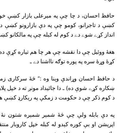
کښې د تاجرانو، کومو چې په دې بازارونو کښې 
انداز کړے شوے دے د کوم له کبله چې په مالکانو کښ
هغۀ ووئيل چې دا نقشه چې هر چا هم تياره کړې ده 
کړۀ وړۀ سره په پوره توګه نااشنا دے ـ
د حافظ احسان وړاندې وېنا وه :” څۀ سرکارى زم
ښکاره کړے شوې ده) ـ دا جائيداد مونږ ته د خپل پل
د کوم ذکر چې د حکومت د زمکې په رېکارډ کښې هم
په دې بابله ولې چې څۀ شمېر شمېره شتون نۀ
اپرېشن او بې کوره کېدو له کبله خپل کاروبار م