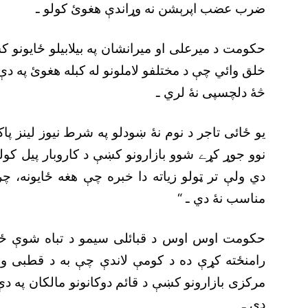
ضرب عضب اپرېشن نه وړاندې هغوئ کولو ـ
حکومت د ميرعلى او ميرانشان په بيلابيلو ځايونو 
خلق وائي چې د مختلفو لاملونو له کبله هغوئ په د
څۀ دلچسپى نۀ لري ـ
يو ځائى تاجر د نوم نۀ ښودلو په شرط نيوز لينز پ
نوو جوړ کړے شوو بازارونو کښې د کاروبار پيل کو
دي ولې تر ټولو زياته دا خبره چې هغه ځايونه، چ
مناسب نۀ دي ـ “
حکومت اوس اوس د قبائلى سيمو د تباه شوې ځان
رامنځته کړې ده د کومې لاندې چې به د قطبى وز
مرکزى بازارونو کښې د قائم دوکانونو مالکان په دې
دي ـ