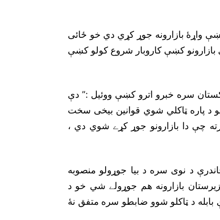
کښې واړۀ بازارونه جوړ کړي دي خو ځائى
ې بازارونو کښې کاروبار شروع کولو کښې
اکستان سره خبرو اترو کښې ووئيل :” دې
لو د پاره ټاکلي شوي قوانين بيخى سخت
رته چې دا بازارونو جوړ کړے شوي دي ،
درې د نوى سره د بيا جوړولو منصوبه
يرستان بازارونه هم جوړولے شي خو د
 بابله د ټاکلو شوو ضابطو سره متفق نۀ