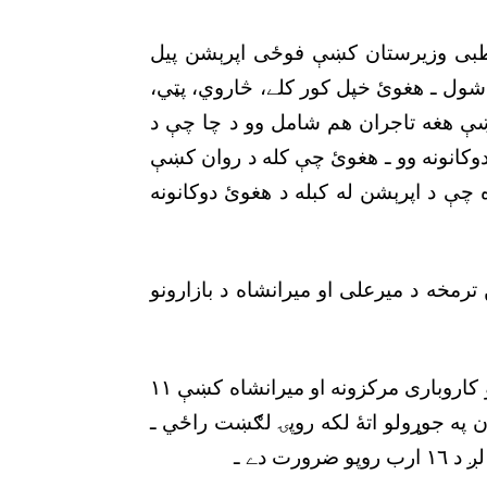
ن ځواکونو چې کله په ١٥ جون ٢٠١٤ء قطبى وزيرستان کښې فوځى اپرېشن پيل
جبور شول ـ هغوئ خپل کور کلے، څاروي، پټي،
 کښې هغه تاجران هم شامل وو د چا چې د
دوکانونه وو ـ هغوئ چې کله د روان کښې
چې د اپرېشن له کبله د هغوئ دوکانونه
مخه د ميرعلى او ميرانشاه د بازارونو
بوستم خان وائي :” ميرعلى کښې ٧٦٤٢ دوکانونه او کاروبارى مرکزونه او ميرانشاه کښې ١١
ان په جوړولو اتۀ لکه روپۍ لګښت راځي ـ
ت دے ـ