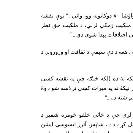
حافظ احسان، د چا چې په ميرعلى بازار کښې خواؤشا ٨٠ دوکانونه وو، وائي :” نوې نقشه
د ملکيت زمکې لرلې، د ملکيت حق نظر
ې اختلافات پېدا شوي دي ـ “
، هغه د دې سيمې د ثقافت او ورورولۍ د
که نۀ ده (لکه څنګه چې په نقشه کښې
ار نيکۀ نه په ميراث کښې ترلاسه شوے وۀ
 شته دے ـ”
 لرى چې د ځائى خلقو څومره شمېر د
نتقل کړے دے ، شاپس آنرز ايسوسى ايشن