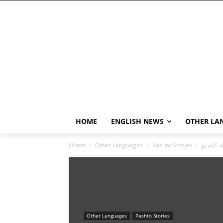
HOME
ENGLISH NEWS
OTHER LA
Home
Other Languages
Pashto Stories
Other Languages
Pashto Stories