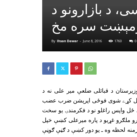
سى، د بازارونو د
 ازمېښت سره مخ
By
Ihsan Dawar
-
June 8, 2016
1760
0
٢٠١ء کښې د قطبى وزيرستان د قبائلى ضلعې مير على نه د
 پيل کړے شوى فوځى اپرېشن ضرب عضب
ى ځل واپس راغلو نو د فکرمندۍ يو سخت
ورو ملګرو غړيو د پاره ميرعلى کښې خپل
منه لحظه وه ـ يو دور کښې د ګڼې ګوڼې