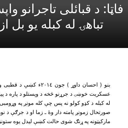
فاټا: د قبائلى تاجرانو واپ
تباهۍ له کبله يو بل
بنو ( احسان داوړ ) جون ٤
عسکريت خوښۍ د جرړنو څخه د وېستلو د پاره د
له کبله د کډو کولو نه پس چې کله مونږ په وړومب
صورتحال زمونږ پامته دار وۀ ـ زما او د جرګې د ن
مارکيټونه په ړنګ شوى حالت کښې ليدل يوه ستونز