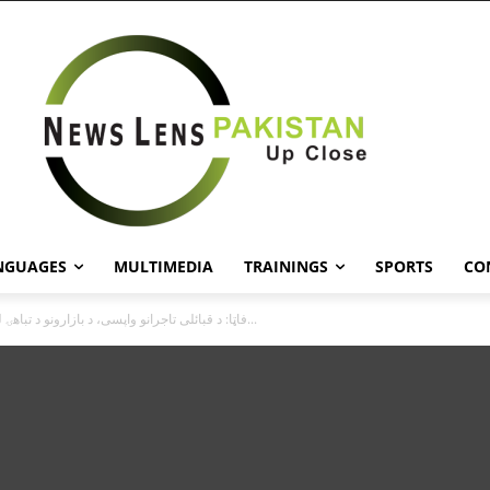
NGUAGES
MULTIMEDIA
TRAININGS
SPORTS
CO
فاټا: د قبائلى تاجرانو واپسى، د بازارونو د تباهۍ له کبله يو...