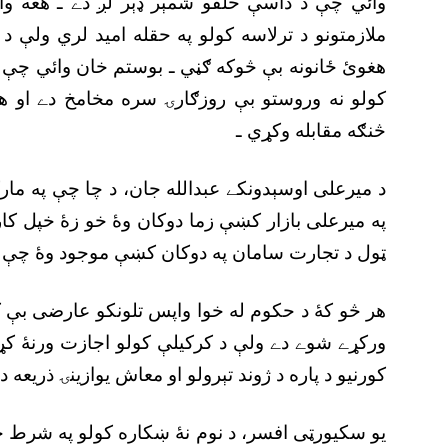
وائي چې د داسې خلقو شمېر ډېر لږ دے ـ هغه وا
ملازمتونو د ترلاسه کولو په حقله اميد لري ولې د
هغوئ ځانونه بې څوکه ګڼي ـ بوستم خان وائي چې 
کولو نه وروستو بې روزګارۍ سره مخامخ دے او 
څنګه مقابله وکړي ـ
د ميرعلى اوسېدونکے عبدالله جان، د چا چې په ما
په ميرعلى بازار کښې زما دوکان وۀ خو زۀ خپل کا
ټول د تجارت سامان په دوکان کښې موجود وۀ چې ا
هر څو کۀ د حکوم له خوا واپس تلونکو عارضى بې 
ورکړے شوے دے ولې د کرکيلې کولو اجازت ورنۀ کړے
کورنيو د پاره د ژوند تېرولو او معاش يوازينۍ ذريعه ده
يو سکيورټى افسر، د نوم نۀ ښکاره کولو په شرط ځ