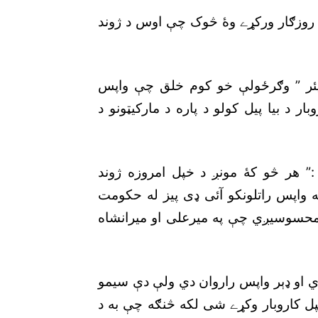
 وه :” دې مارکيټونو ٣٥ کورنيو ته روزګار ورکړے وۀ څوک چې اوس د ژوند
يئر ” وګرځولې خو کوم خلق چې واپس
ر د بيا پيل کولو د پاره د مارکيټونو د
:” هر څو کۀ مونږ د خپل امروزه ژوند
ه واپس راتلونکو آئى ډى پيز له حکومت
 محسوسيږي چې په ميرعلى او ميرانشاه
ي دي او ډېر واپس راروان دي ولې دې سيمو
 کاروبار وکړے شى لکه څنګه چې به د