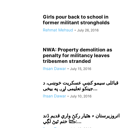
Girls pour back to school in
former militant strongholds
Rehmat Mehsud
-
July 26, 2016
NWA: Property demolition as
penalty for militancy leaves
tribesmen stranded
Ihsan Dawar
-
July 15, 2016
قبائلى سيمو کښې عسکريت خوښى، د
جينکو تعليمى لړۍ په بيخى...
Ihsan Dawar
-
July 10, 2016
اتروزيرستان ۾ هٿيار رکڻ واري قديم ڏند
ڪٿا ختم ٿيڻ لڳي:...