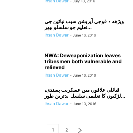
Ihsan Dawar
-
July 10, 2016
ويڙهه ۽ فوجي آپريشن سبب نياڻين جي
تعليم جو سلسلو ٻيهر...
Ihsan Dawar
-
June 16, 2016
NWA: Deweaponization leaves
tribesmen both vulnerable and
relieved
Ihsan Dawar
-
June 16, 2016
قبائلی علاقوں میں عسکریت پسندی،
لڑکیوں کا تعلیمی سلسلہ بدترین طور...
Ihsan Dawar
-
June 13, 2016
1
2