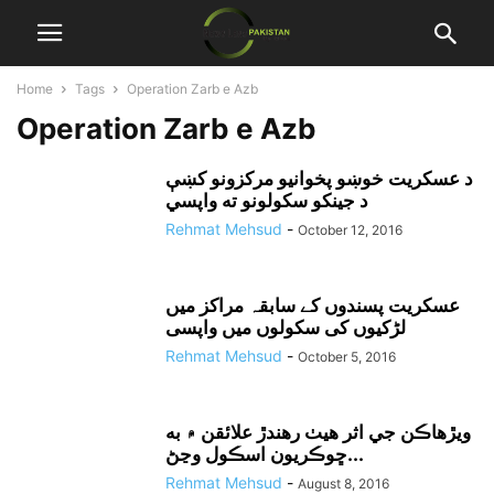
Home
Tags
Operation Zarb e Azb
Operation Zarb e Azb
د عسکريت خوښو پخوانيو مرکزونو کښې
د جينکو سکولونو ته واپسي
Rehmat Mehsud
-
October 12, 2016
عسکریت پسندوں کے سابقہ مراکز میں
لڑکیوں کی سکولوں میں واپسی
Rehmat Mehsud
-
October 5, 2016
ويڙهاڪن جي اثر هيٺ رهندڙ علائقن ۾ به
ڇوڪريون اسڪول وڃڻ...
Rehmat Mehsud
-
August 8, 2016