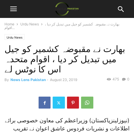
بھارت نے مقبوضہ کشمیر کو جیل میں تبدیل کر دیا ،
Urdu News
Home
اقوام...
Urdu News
بھارت نے مقبوضہ کشمیر کو جیل
میں تبدیل کر دیا ، اقوام متحدہ
اس کا نوٹس لے
475
0
By
News Lens Pakistan
-
August 23, 2019
(نیوزلینزپاکستان)
وزیراعظم کی معاون خصوصی برائے
اطلاعات و نشریات فردوس عاشق اعوان نے تقریب