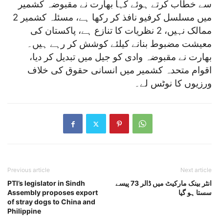
سے خطاب کرتے ہوئے کہا بھارت نے مقبوضہ کشمیر
میں مسلسل کرفیو نافذ کر رکھا ہے، مسئلہ کشمیر 2
ممالک نہیں، 2 نظریات کا تنازع ہے، پاکستان کی
معیشت مضبوط بنانے کیلئے کوشش کر رہے ہیں۔
بھارت نے مقبوضہ وادی کو جیل میں تبدیل کر دیا،
اقوام متحدہ کشمیر میں انسانی حقوق کی خلاف
ورزیوں کا نوٹس لے۔
Previous article
Next article
انٹر بینک مارکیٹ میں ڈالر 73 پیسے
PTI’s legislator in Sindh
سستا ہو گیا
Assembly proposes export
of stray dogs to China and
Philippine