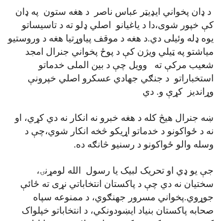
د ډان پخواني ايډيټر عباس ناصر د هغه ستون په ډان
کې خپور شوی،دا د ياغيانو اصلي ډلو ته د تاسيساتو
يوه ډله وئيلی دي.د هغه د موقف پياوړتيا هغه د وروستيو
مياشتو په ټيلي ويژن کې د پوځ پخواني جنرال امجد
شعيب مرکې ته وويل چې د بين الملی خدماتو
استخباراتو د جنګي جهادي عسکرو اصلي خپرونې
وړانديز کړې و. دي
ښه جنرال هيڅ کله د هغه خبرو نه انکار نه دي کړي، او
نه د ځواکونو د خدماتو اړيکو څخه انکار شوي،چې د
وسله والو ځواکونو د رسنيو څانګه ده.
جې يو ډي او تحريک لبيک يا رسول الله لومړنۍ،
سختيان نه دي چې د پاکستان انتخاباتي نړی ته ځائې
جوړوي.پخواني مسرور جهنګوي، د ممنوعه سپاه
صحابه پاکستان بنياد ايښودونکي، د انتخاباتو خپلواک