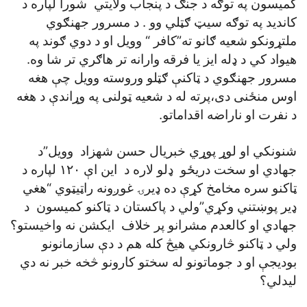
کميسون په توګه د جنګ د پنجاب ولايتي شورا لپاره د
کانديد په توګه سيټ ګټلي وو . د مسرور جهنګوي
ملتړونکو شعيه ګانو ته”کافر “ وويل او د دوي ګوند په
هيواد کي د ډله ايز يا فرقه وارانه تر هاګري تر شا وه.
مسرور جهنګوي د ټاکنې ګټلو وروسته وويل چې هغه
اوس منځنی دی،پرته له د شعيه ټولنی په وړاندې د هغه
د نفرت او ناراضه اقداماتو.
شنونکي او لوړ پوړي خبريال حسن شهزاد وويل”د
جهادي او سخت دريځو ډلو لاره د اين اې ۱۲۰ لپاره د
ټاکنو سره مخامخ کړې ده ډيرۍ غوږونه راټيټوي “هغي
ډير پوښتني وکړي”ولي د پاکستان د ټاکنو کميسون د
جهادي او کالعدم مشرانو پر خلاف ايکشن نه واخيستو؟
ولي د ټاکنو څارونکي هيڅ کله هم د دې سازمانونو
بوديجې او د جوماتونو له سختو کارونو څخه خبر نه دي
ليدلي؟