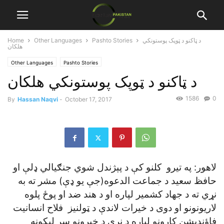
د ټاکنو د ټوپک پوستونکي
Pashto Stories
Other Languages
Home
هلکان
Other Languages
Pashto Stories
د ټاکنو د ټوپک پوستونکي هلکان
1586
0
By
Hassan Naqvi
-
October 17, 2017
لاهور: په تيرو کلنو کې د پېژندل شوي جنګيالي ډلې او
حافظ سعيد د جماعت الدعوه(جې يو ډې) مشر ته به
نړي ته د جهاد کشمير لپاره او د هند ضد او پوځ پلوه
لاريونونو او دوی د خيرات لاندې د ټولنيز فلاح انسانيت
فاؤنډيشن کارونو لپاره د نړی د خبرونو سر ليکونه