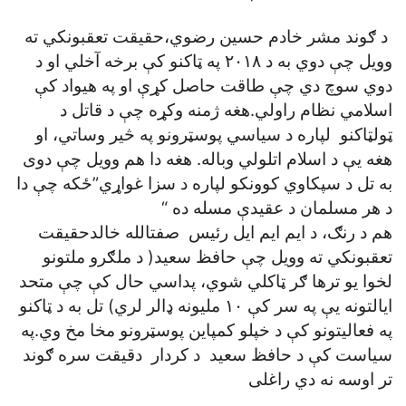
د ګوند مشر خادم حسين رضوي،حقيقت تعقبونکي ته
وويل چې دوي به د ۲۰۱۸ په ټاکنو کې برخه آخلي او د
دوي سوچ دي چې طاقت حاصل کړې او په هيواد کې
اسلامي نظام راولي.هغه ژمنه وکړه چې د قاتل د
ټولټاکنو لپاره د سياسي پوسټرونو په څير وساتي، او
هغه يې د اسلام اتلولي وباله. هغه دا هم وويل چې دوی
به تل د سپکاوي کوونکو لپاره د سزا غواړي”ځکه چې دا
د هر مسلمان د عقيدې مسله ده “
هم د رنګ، د ايم ايم ايل رئيس صفتالله خالدحقيقت
تعقبونکي ته وويل چې حافظ سعيد( د ملګرو ملتونو
لخوا يو ترها ګر ټاکلي شوي، پداسي حال کې چې متحد
ايالتونه يې په سر کې ۱۰ مليونه ډالر لري) تل به د ټاکنو
په فعاليتونو کې د خپلو کمپاين پوسټرونو مخا مخ وي.په
سياست کې د حافظ سعيد د کردار دقيقت سره ګوند
تر اوسه نه دي راغلی