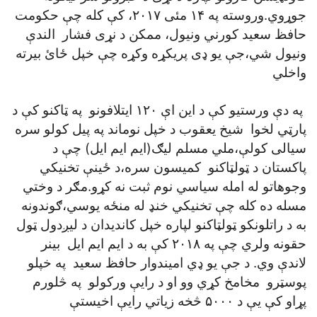
جوړوي.وروسته په ۱۴ مئی ۲۰۱۷، کې کله چې حکومت
حافظ سعيد کورني ونيول، ممکن د نړی فشار الندې
ونيول شي،جې يو ډی پريکړه وکړه چې خپل ځائ بيرته
واخلي
په دې ورستيو کې د اين اې ۱۲۰ ايتلافونو په ټاکنو کې د
پارټي لخوا شيخ يعقوب د خپل نوماند په پيل کولو سره
سيالی کولې،ملي مسلم ليګ(ايم ايم ايل) چې د
پاکستان د ټولټاکنو کميسون سره،د ځينې تخنيکي
وجوهاتو له امله سياسي نوم ثبت نه کړو.مګر د وختي
مسله ده کله چې تخنيکي خنډ له منځه يوسي،ګوندونه
به د راتلونکو ټولټاکنو لپاره خپل کانديدان د ليږدول ټول
حقونه ولري چې په ۲۰۱۸ کې به د ايم ايم ايل بينر
لاندې وي. د جې يو ډي اميندوار حافظ سعيد په خپلو
پوسټرو مخامخ کړي وو او د رايې ورکولو په څلورم
پړاو کې يې د ۵۰۰۰ څخه زياتي رايې اخيستې