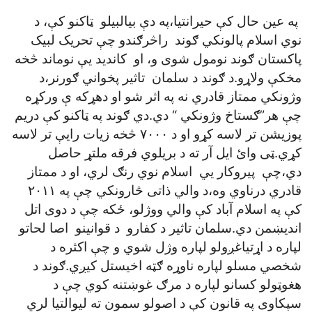
په عين حال کې حيرانتيا،په دې بيالبيلو ټاکنو کې، د
نوي اسلام پالونکي ګوند راڅرګندو چې تحريک لبيک
پاکستان ګوند نومول شوی و، او کانديد يې نوماند څخه
مخکې ولاړو.د ګوند د سلمان تاثير پخواني ګورنر،د
وژونکي ممتاز قادري نه په اثر شو او دهړکه ې ورکړه
چې هر”ګستاخ وژونکي “ دي.دي ګوند په ټاکنو کې دريم
پوزيشن تر لاسه کړو او د ۷۰۰۰ څخه زيات رايې تر لاسه
کړي.ټی وائ ايل آر ته د بريلوي فرقه ملتړ حاصل
دي،چې پيروکار يي اسلام نوي رنګ لري، او د ممتاز
قادري درناوي وه،د والي ذاتی څارونکي چې په ۲۰۱۱
کې په اسلام آباد کې والي ووژلو، ځکه چې د دوی اتل
انديښمن دي.سلمان تاثير د کفارو د قوانينو اصا لحاتو
لپاره د اړتياغږولو لپاره وژل شوي و چې اکثره د
شخصي مسلو لپاره ناوړه ګټه اخيستل کيږي.ګوند د
هغوټولو کسانو لپاره د مرګ غوښتنه کوي چې د
سپکاوی په قانون کې د اصولو سمون ته ليوالتيا لري