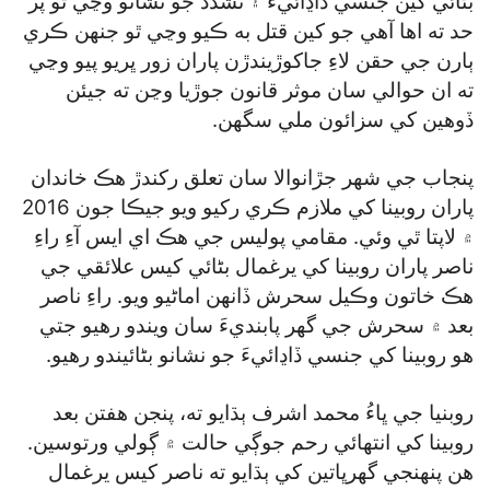
بڻائي کين جنسي ڏاڍائيءَ ۽ تشدد جو نشانو وڃي ٿو پر
حد ته اها آهي جو کين قتل به ڪيو وڃي ٿو جنهن ڪري
ٻارن جي حقن لاءِ جاکوڙيندڙن پاران زور ڀريو پيو وڃي
ته ان حوالي سان موثر قانون جوڙيا وڃن ته جيئن
ڏوهين کي سزائون ملي سگھن.
پنجاب جي شهر جڙانوالا سان تعلق رکندڙ هڪ خاندان
پاران روبينا کي ملازم ڪري رکيو ويو جيڪا جون 2016
۾ لاپتا ٿي وئي. مقامي پوليس جي هڪ اي ايس آءِ راءِ
ناصر پاران روبينا کي يرغمال بڻائي کيس علائقي جي
هڪ خاتون وڪيل سحرش ڏانهن اماڻيو ويو. راءِ ناصر
بعد ۾ سحرش جي گھر پابنديءَ سان ويندو رهيو جتي
هو روبينا کي جنسي ڏاڍائيءَ جو نشانو بڻائيندو رهيو.
روبنيا جي ڀاءُ محمد اشرف ٻڌايو ته، پنجن هفتن بعد
روبينا کي انتهائي رحم جوڳي حالت ۾ ڳولي ورتوسين.
هن پنهنجي گھرڀاتين کي ٻڌايو ته ناصر کيس يرغمال