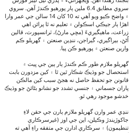
بڻجندا رهندا آهن. ويجهڙائيءَ ۾ پڌري ٿيل ليبر فورس
سروي مطابق 6.4 ملين ٻار پورهيو ڪندڙ آهن. سروي
۾ واضح ڪيو ويو آهي ته 10 کان 14 سالن جي عمر وارا
اهڙا ٻار جيڪي اسڪولن ۾ تعليم نه ٿا پرائن اهي
زراعت، ماهيگيريءَ (مڇي مارڻ)، ٽرانسپورٽ، قالين
اُڻڻ، بيراگيري، گيراجن، ننڍين صنعتن ۽ گھريلو ڪم
وارين صنعتن ۾ پورهيو ڪن پيا.
گھريلو ملازم طور ڪم ڪندڙ ٻار ٻين جي ڀيٽ ۾
استحصال جو وڌيڪ شڪار ٿين ٿا ۽ کين مزدورن بابت
قانونن جو تحفظ حاصل نه هجڻ سبب کين مالڪن
پاران جسماني ۽ جنسي تشدد جو نشانو بڻائڻ جو وڌيڪ
خدشو موجود رهي ٿو.
ننڍي عمر وارن گھريلو ملازم ٻارن جي حقن لاءِ
جاکوڙيندڙ وڪيلن، اين جي اوز (غيرسرڪاري
تنطيمون) ۽ سرڪاري ادارن جي متفقه راءِ آهي ته