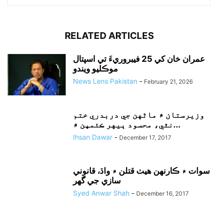
RELATED ARTICLES
عمران خان کي 25 فيبروريءَ تي اسپتال
موڪليو ويندو
News Lens Pakistan
-
February 21, 2026
وزيرستان ۾ ماڻهن جي دربدري ختم
نٿي، محسود ٻيهر ڪئمپن ۾...
Ihsan Dawar
-
December 17, 2017
سوات ۾ ڪارنهن هيٺ قتلن ۾ واڌ، قانوني
سازي جي گهر
Syed Anwar Shah
-
December 16, 2017