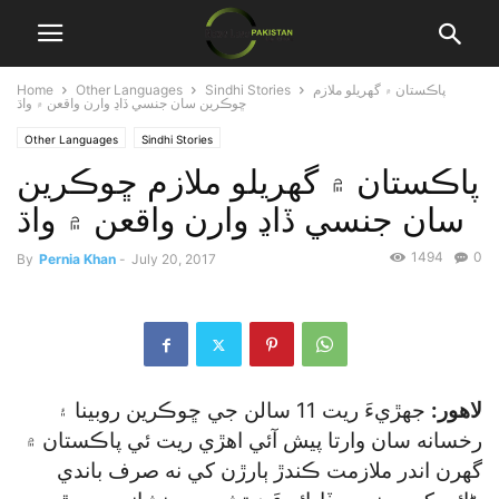
پاڪستان ۾ گھريلو ملازم
Sindhi Stories
Other Languages
Home
ڇوڪرين سان جنسي ڏاڍ وارن واقعن ۾ واڌ
Other Languages
Sindhi Stories
پاڪستان ۾ گھريلو ملازم ڇوڪرين
سان جنسي ڏاڍ وارن واقعن ۾ واڌ
1494
0
By
Pernia Khan
-
July 20, 2017
لاهور:
جهڙيءَ ريت 11 سالن جي ڇوڪرين روبينا ۽
رخسانه سان وارتا پيش آئي اهڙي ريت ئي پاڪستان ۾
گھرن اندر ملازمت ڪندڙ ٻارڙن کي نه صرف باندي