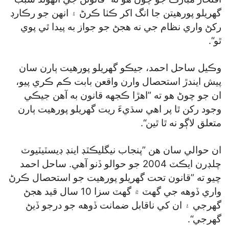
گھريلو پورهيتن جا انگ اکر ڪٺا ڪرڻ ۽ انهن جو رڪارڊ
رکڻ واري نظام جي نه هجڻ جو جواز به پيدا ٿي پوي
ٿو“.
وڪيل ساحل احمد، جيڪو گھريلو پورهيت ٻارن سان
پيش ايندڙ استحصال وارن واقعن بابت ڪم ڪري پيو،
ان جو چوڻ هو ته ”اهڙا ڪجهه قانون به آهن جيڪي
وجود رکن ٿا پر اهي سڌيءَ ريت گھريلو پورهيت ٻارن
متعلق لاڳو نه ٿا ٿين“.
ان حوالي سان هن ”پنجاب نيگليڪٽڊ اينڊ ڊيسٽيٽيوٽ
چلڊرن ايڪٽ 2004 جو حوالو ڏنو آهي. ساحل احمد
چيو ته ”قانون تحت گھريلو پورهيت جو استحصال ڪرڻ
واري ڏوهه جي گھٽ ۾ گھٽ سزا 10 سال قيد هجڻ
گھرجي ۽ ان کي ناقابل ضمانت ڏوهه جو درجو ڏيڻ
گھرجي“.