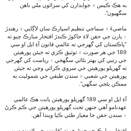
به هڪ ڪيس ۾ جوابدارن کي سزائون ملي ناهن
سگھيون“.
ماضيءَ ۾ سماجي تنظيم اسپارڪ سان لاڳاپي ۾ رهندڙ
۽ ٻارن جي حقن لاءِ جاکوڙ ڪندڙ افتخار مبارڪ چيو ته
”پاڪستان کي گھرجي ته عالمي قانون آءِ ايل او سي
189 جي هر صورت ۾ توثيق ڪري ته جيئن پورهيتن
جي رتبي کي بهتر بڻائي سگھجي ۽ رياست کي گھرجي
ته گھريلو پورهيتن جي سروي ڪرائي وڃي ته جيئن
پورهيتن جي شعبي ۾ سندن طبقي جي شموليت به
ممڪن بڻجي سگھي“.
آءِ ايل او سي 189 گھريلو پورهيتن بابت هڪ عالمي
عهدنامو آهي جنهن تحت گھريلو پورهيتن جي ڪم ڪرڻ
۽ سندن حقن جا معيار طئي ڪيا ويندا آهن.
افتخار مبارڪ جو چوڻ هو ته ”قانونن جي اڻهوند سبب