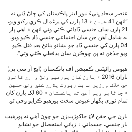
عنصر سجاد ڀٽيءَ نيوز لينز پاڪستان کي ڄاڻ ڏني ته
”انهن 41 ڪيسن ۾ 13 ٻارن کي يرغمال ڪري رکيو ويو،
21 ٻارن سان جنسي ڏاڍائي ڪئي وئي انهن ۾ اهي ٻار
به شامل آهن جن سان اجتماعي جنسي ڏاڍ ڪيو ويو،
04 ٻارن کي جنسي ڏاڍ جو نشانو بنائڻ بعد قتل ڪيو
ويو جڏهن ته ٻن ڇوڪرن سان بدفعلي ڪئي وئي“.
هيومن رائيٽس ڪميشن آف پاڪستان (ايڇ آر سي پي)
پاران 2016 ۾ ٻارن کان پورهيو وٺڻ واري قانون
جي خلاف ورزين بابت رپورٽ پڌري ڪئي وئي جنهن
۾ ڄاڻايو ويو آهي ته پاڪستان ۾ 60 لک ٻارن کان
تمام ٿوري پگھار عيوض سخت پورهيو ڪرايو وڃي ٿو.
ٻارن جي حقن لاءِ جاکوڙيندڙن جو چوڻ آهي ته پورهيت
ٻار جنسي، جسماني ۽ زباني استحصال جو نشانو