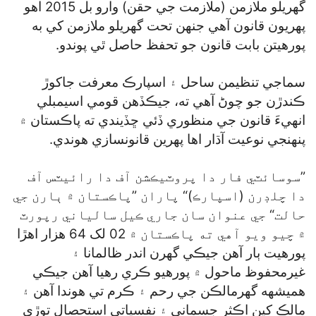
گھريلو ملازمن (ملازمت جي حقن) وارو بل 2015 اهو
پهريون قانون آهي جنهن تحت گھريلو ملازمن کي به
پورهيتن بابت قانون جو تحفظ حاصل ٿي پوندو.
سماجي تنظيمن ساحل ۽ اسپارڪ معرفت جاکوڙ
ڪندڙن جو چوڻ آهي ته، جيڪڏهن قومي اسيمبلي
انهيءَ قانون جي منظوري ڏئي ڇڏيندي ته پاڪستان ۾
پنهنجي نوعيت آڌار اها پهرين قانونسازي هوندي.
”سوسائٽي فار دا پروٽيڪشن آف دا رائيٽس آف
دا چلڊرن (اسپارڪ)“ پاران ”پاڪستان ۾ ٻارن جي
حالت“ جي عنوان سان جاري ڪيل سالياني رپورٽ
۾ چيو ويو آهي ته پاڪستان ۾ 02 لک 64 هزار اهڙا
پورهيت ٻار آهن جيڪي گھرن اندر ظالمانا ۽
غيرمحفوظ ماحول ۾ پورهيو ڪري رهيا آهن جيڪي
هميشهه گھرمالڪن جي رحم ۽ ڪرم تي هوندا آهن ۽
مالڪ کين اڪثر جسماني ۽ نفسياتي استحصال توڙي