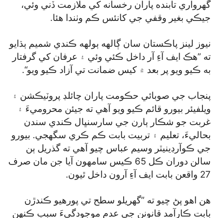
گھرواري تابنده پاران رخسانه کي ملازمت ڏني وئي،
جيڪي بغير وقفي جي کانئس ڪم وٺندا هئا.
نيوز لينز پاڪستان سان ڳالهه ٻولهه ڪندي شميم ٻڌايو
ته ”هڪ ايف آءِ آر داخل ڪئي وئي ۽ عرفان کي گرفتار
به ڪيو ويو پر بعد ۾ کيس ضمانت تي آزاد ڪيو ويو“.
پنجاب جي صوبائي حڪومت پاران چائلڊ پروٽيڪشن ۽
ويلفيئر بيورو قائم ڪيو ويو آهي ته جيئن محروميءَ ۽
غربت جو شڪار ٻارن جي سارسنڀال ڪندي سندن
بحاليءَ، تعليم ۽ تربيت بابت ڪم ڪري سگھجي. بيورو
جي ڪوآرڊينيٽر وسيم عباس چيو آهي ته گذريل ٻن
سالن دوران ڪل 65 ڪيس سامهون آيا جن مان صرف
27 واقعن بابت ايف آءِ آرون داخل ٿيون.
هن اهو پڻ چيو ته ”گھريلو سطح تي پورهيو ڪندڙن
بابت ڪارآمد قانونن جي عدم موجودگيءَ سبب ڪنهن