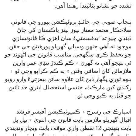
تشدد جو نشانو بڻائيندا رهندا آهن.
پنجاب صوبي جي چائلڊ پروٽيڪشن بيورو جي قانوني
صلاحڪار محمد ممتاز نيوز لينز پاڪستان کي ڄاڻ
ڏيندي چيو ته ”بدقسمتيءَ سان اهڙي ڪا قانونسازي
موجود نه آهي جنهن وسيلي گھريلو پورهيتن جي حقن
جو تحفظ ڪري سگھجي. مناسب قانونن جي اڻهوند جو
ئي نتيجو آهي ته گھرن ۾ ڪم ڪندڙ ننڍي عمر وارين
ملازمائن کان اضافي وقتن ۾ به ڪم ڪرايو وڃي ٿو ۽
بنهه ٿوري پگھار ڏيڻ کان علاوه ساڻن بيعزتيءَ وارو رويو
رکندي کين مارڪٽ، جنسي استحصال ايتري حد تائين
جو قتل به ڪيو وڃي ٿو.
اسپارڪ جي رسرچ ۽ ڪميونيڪيشن آفيسر فرشد
اقبال گھريلو ملازمن بابت قانون جي التويٰ ۾ پيل بل
بابت پنهنجي 12 نقطن واري موقف بابت ويچار ونڊيندي