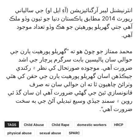
انٽرنيشنل ليبر آرگنائيزيشن (آءِ ايل او) جي سالياني
رپورٽ 2014 مطابق پاڪستان دنيا جو ٽيون وڏو ملڪ
آهي جتي گھريلو پورهيتن جو هڪ وڏو تعداد موجود
آهي.
محمد ممتاز جو چوڻ هو ته ”گھريلو پورهيت ٻارن جي
حوالي سان پاليسين بابت سرگرم پرچار جي اشد
ضرورت آهي. موجوده صورتحال کي نظر ۾ رکندي
جيڪڏهن اسان گھريلو پورهيت ٻارن جي حقن کي هٿي
وٺرائڻ چاهيون ٿا ته ان حوالي سان نه صرف
قانونسازي ٿيڻ جي گھڻي ضرورت آهي ان سان گڏ ئي
روين ۾ سمنڊ جيڏي وسيع تبديلي آڻڻ جي به سخت
ضرورت آهي“.
TAGS
Child Abuse
Child Rape
domestic workers
HRCP
physical abuse
sexual abuse
SPARC