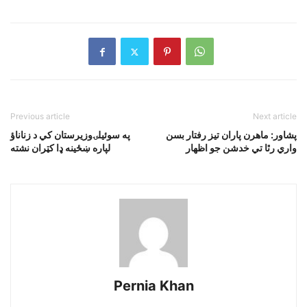
Previous article
Next article
پشاور: ماهرن پاران تيز رفتار بسن
په سوئيلۍوزيرستان کي د زناناؤ
واري رٿا تي خدشن جو اظهار
لپاره ښځينه ډا کټران نشته
Pernia Khan