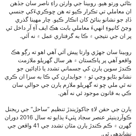
بڻائي ورتو هيو. روبينا جي وارثن راءِ ناصر سان جڏهن
ان معاملي تي تڪرار ڪيو ته هن ڇوڪريءَکي جنسي
ڏاڍ جو نشانو بنائڻ کان انڪار ڪيو. چار مهينا گذري
وڃڻ کانپوءِ انهيءَ معاملي بابت هڪ ايف آءِ آر داخل ٿي
پر ان جي نتيجي ۾ ڪا به گرفتاري عمل ۾ نه آئي.
روبينا سان جهڙي وارتا پيش آئي آهي اهو ته رڳو هڪ
واقعو آهي پر پاڪستان ۾ هر سال گھريلو ملازمت
ڪندڙ سوين ٻارن کي جسماني تشدد يا ڏاڍائين جو
نشانو بڻايو وڃي ٿو ۽ جوابدارن کي ڪا به سزا ان ڪري
نه ٿي ملي ڇو ته گھريلو ملازم ٻارن جي حوالي سان
ڪي به قانون موجود ئي نه آهن.
ٻارن جي حقن لاءِ جاکوڙيندڙ تنظيم ”ساحل“ جي ريجنل
ڪوآرڊينيٽر عنصر سجاد ڀٽيءَ ٻڌايو ته سال 2016 دوران
گھرن ۾ ڪم ڪندڙ ٻارن مٿان تشدد جي 41 واقعن جي
نشاندهي ٿي.