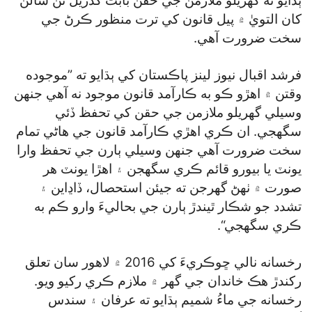
ٻڌايو ته گھريلو ملازمن جي حقن بابت گذريل ٽن سالن
کان التويٰ ۾ پيل قانون کي ترت منظور ڪرڻ جي
سخت ضرورت آهي.
فرشد اقبال نيوز لينز پاڪستان کي ٻڌايو ته ”موجوده
وقتن ۾ اهڙو ڪو به ڪارآمد قانون موجود نه آهي جنهن
وسيلي گھريلو ملازمن جي حقن کي تحفظ ڏئي
سگھجي. ان ڪري اهڙي ڪارآمد قانون جي هاڻي تمام
سخت ضرورت آهي جنهن وسيلي ٻارن جي تحفظ وارا
يونٽ يا بيورو قائم ڪري سگھجن ۽ اهڙا يونٽ هر
صورت ۾ ٺهڻ گھرجن ته جيئن استحصال، ڏاڍاين ۽
تشدد جو شڪار ٿيندڙ ٻارن جي بحاليءَ وارو ڪم به
ڪري سگھجي“.
رخسانه نالي ڇوڪريءَ کي 2016 ۾ لاهور سان تعلق
رکندڙ هڪ خاندان جي گھر ۾ ملازم ڪري رکيو ويو.
رخسانه جي ماءُ شميم ٻڌايو ته عرفان ۽ سندس