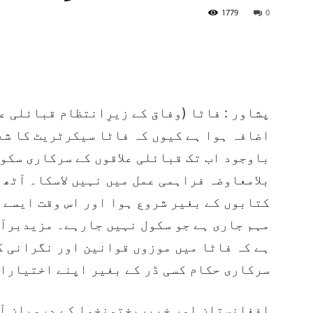
1779
0
پشاور : فاٹا (وفاق کے زیرِانتظام قبائلی ع
اضافہ ہوا ہے کیوں کہ فاٹا سیکرٹریٹ کا شع
باوجود اب تک قبائلی علاقوں کے سرکاری سکو
بلامعاوضہ فراہمی عمل میں نہیں لاسکا۔ آٹھ
کتابوں کے بغیر شروع ہوا اور اس وقت ایسے 
مہم جاری ہے جو سکول نہیں جارہے۔ مزیدبرآں
ہے کہ فاٹا میں موزوں قوانین اور نگرانی ک
سرکاری حکام کسی ڈر کے بغیر اپنے اختیارا
افغانستان اور خیبرپختونخوا کے درمیان آب