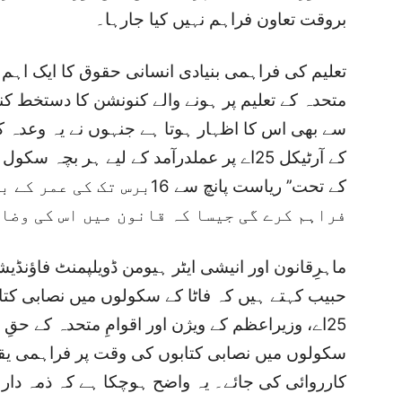
بروقت تعاون فراہم نہیں کیا جارہا۔
متحدہ کے تعلیم پر ہونے والے کنونشن کا دستخط ک
سے بھی اس کا اظہار ہوتا ہے جنہوں نے یہ وعدہ کی
کے آرٹیکل 25اے پر عملدرآمد کے لیے ہر ب
کے تحت’’ ریاست پانچ سے 16بر
فراہم کرے گی جیسا کہ قانون میں اس کی وضاح
ماہرِقانون اور انیشی ایٹر ہیومن ڈویلپمنٹ فاؤنڈی
حبیب کہتے ہیں کہ فاٹا کے سکولوں میں نصابی کتاب
25اے، وزیراعظم کے ویژن اور اقوامِ متحدہ کے ح
سکولوں میں نصابی کتابوں کی وقت پر فراہمی یقین
کارروائی کی جائے۔ یہ واضح ہوچکا ہے کہ ذمہ دار