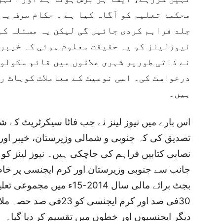
محکمۂ تعلیم کو آگاہ کیا ہے ۔ حکام صرف یہ 
جلد فراہم کردی جائیں گی لیکن یہ مسئلہ کب
نیوزلینز کو یہ حقیقت معلوم ہوئی کہ خیبر
نے ذاتی طورپر شہری علاقوں میں قائم سکولو
درخواست کی۔ اسی نوعیت کے معاملات کوہاٹ ر
ہیں۔
اس بارے میں نیوز لینز نے جب فاٹا سیکرٹریٹ کے شع
تصدیق کی کہ جنوبی و شمالی وزیرستان، خیبر اور
نصابی کتابیں فراہم کی جاچکی ہیں۔ نیوز لینز کو 
جانب سے جنوبی وزیرستان اور کرم ایجنسی پر خاص
بجٹ برائے مالی سال 2014-5
30فی صد اور کرم ایجنسی ک
دیگر ایجنسیوں اور خطوں میں تقسیم کر دیا گیا۔