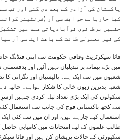
پاکستان کی آزادی کے بعد دی گئی اور تب سے
کیا جارہاہے جو ایف سی آر (فرنٹیئر کرائمز
جنہیں برطانوی نوآبادیاتی عہد میں تشکیل 
کی غیر معمولی طاقت کے باعث ایف سی آر سیا
فاٹا سیکرٹریٹ وفاقی حکومت سے اپنی فنڈنگ حاص
میں بڑے پیمانے پر تبدیلیاں نہیں آئیں اور بدقسمتی س
شعبوں میں سے ایک ہے۔ پالیسیاں اور نگرانی کا نظا
شعبہ بدترین زبوں خالی کا شکار ہواہے۔ حالیہ دہ
سکولوں کی ایک بڑی تعداد تباہ کردی جنہیں ازسرِ
سے کچھ پاکستانی فوج کی جانب سے استعمال کئے ج
استعمال کیے جارہے ہیں، اور ان میں سے کئی ایک 
طالب علموں کے لیے امتحانات میں کامیابی حاصل 
سکیورٹی کے حالات پریشان کن ہیں اور فاٹا سیکر