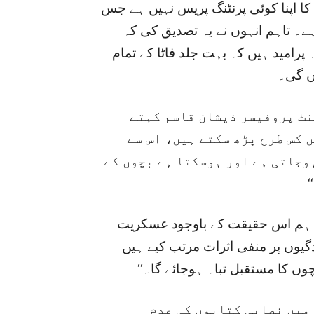
کا اپنا کوئی پرنٹنگ پریس نہیں ہے جس
ے۔ تاہم انہوں نے یہ تصدیق کی کہ
رامید ہیں کہ بہت جلد فاٹا کے تمام
ں گی۔
نٹ پروفیسر ذیشان قاسم کہتے
ں کس طرح پڑھ سکتے ہیں، اس سے
وجاتی ہے اور ہوسکتا ہے بچوں کے
:’’ ہم اس حقیقت کے باوجود عسکریت
یوں پر منفی اثرات مرتب کیے ہیں
ں کا مستقبل تباہ ہوجائے گا۔‘‘
میں نصابی کتابوں کی عدم