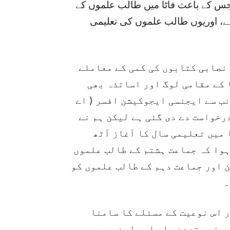
 جس کے باعث فاٹا میں طالب علموں کے
، اوریوں طالب علموں کی تعلیمی
 نصابی کتابوں کی کمی کے معاملے
 کے مقامی لوگ اور اساتذہ بھی
نب سے ایجنسی ایجوکیشن افسر ( اے
رخواست دے دی گئی ہے لیکن ہم نے
 میں تعلیمی سال کا آغاز آٹھ
ہوا کہ جماعت ہشتم کے طالب علموں
ن اور جماعت دہم کے طالب علموں کو
۔
ر اس نوعیت کے مسئلے کا سامنا
ں نے متعدد بار اس بارے میں