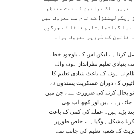
 انہیں الگ قوانین کے تحت منتظم
 ریگولیشنز) کے نام سے معروف ہیں
دیا گیاتھا۔تاہم فاٹا کے جرگوں
ہ قانون کے طورپر معروف ہوا۔
ل کرتا ہے لیکن اس کے باوجود خطے
ے بنیادی تعلیم نظرانداز ہونے والے
م نہ ہونے کے باعث بنیادی تعلیم کا
ائیوں کے دوران عسکریت پسندوں نے
نو بحال کرنے کی ضرورت ہے ، جن میں
اتے رہے ہیں اور کچھ اب بھی
بند پڑے ہیں۔ عملے کی کمی کے باعث
کرنا مشکل ہوگیا ہے، خاص طورپر
ٹریٹ کے شعبۂ تعلیم کی جانب سے