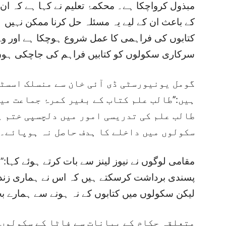
مبذول کرواچکا ہے۔ محکمۂ تعلیم نے کہا ہے کہ ان 
کے باعث ان کے لیے یہ مسئلہ حل کرنا ممکن نہیں ہ
کتابوں کی فراہمی کا عمل شروع ہوچکا ہے اور وہ پ
سرکاری سکولوں کو کتابیں فراہم کی جاچکی ہو
گومل یونیورسٹی ڈی آئی خان سے منسلک اسسٹ
ہیں:’’طالب علم کتاب کے بغیر کمرۂ جماعت می
طالب علم کی تدریسی امور میں دلچسپی ختم ہ
سکولوں میں داخلے کا ہدف حاصل نہ ہوپائے۔‘‘
مقامی لوگوں نے نیوز لینز سے بات کرتے ہوئے کہا
پسندی برداشت کرسکتے ہیں کہ اس نے ہماری زندگ
لیکن سکولوں میں کتابوں کے نہ ہونے سے ہمارے بچو
متعلقہ حکام کے بیانات سے فاٹا کے سکولوں 