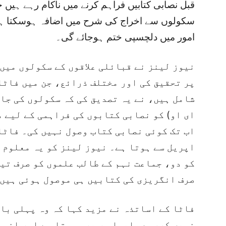
قبل نصابی کتابیں فراہم کرنے میں ناکام رہے ہیں
سکولوں سے اخراج کی شرح میں اضافہ ہوسکتا ہے
امور میں دلچسپی ختم ہوجائے گی۔
نیوز لینز نے قبائلی علاقوں کے سکولوں میں
پر تحقیق کی اور مختلف ذرائع، جن میں فاٹا
شامل ہیں، نے یہ تصدیق کی کہ سکولوں کی جا
ای او) کو نصابی کتابوں کی فراہمی کے لیے د
اب تک کوئی نصابی کتاب وصول نہیں کی۔ فاٹا
اپریل سے ہوتا ہے۔ نیوز لینز کو یہ معلوم 
کو دو، جماعت نہم کے طالب علموں کو صرف تی
صرف انگریزی کی کتابیں ہی موصول ہوئی ہیں
فاٹا کے اساتذہ نے مزید کہا کہ وہ پہلی با
نہیں کررہے، ایسا ہر برس ہوتا ہے اور انہو