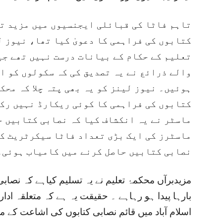
تاہم فاٹا کی قبائلی ایجنسیوں میں مزید تح
کتابوں کی فراہمی کا دعویٰ کیا تھا، نیوز ل
تعلیم کے حکام کے بیانات درست نہیں تھے جی
والے ذرائع نے یہ تصدیق کی کہ سکولوں کو ا
ہوئیں۔ نیوز لینز کو یہ بھی پتہ چلا کہ محک
کتابوں کی فراہمی کا کوئی ریکارڈ نہیں رکھ
ماسٹر نے یہ انکشاف کیا کہ نصابی کتابیں ح
ماسٹرز کی ایک بڑی تعداد فاٹا سیکرٹریٹ کے
نصابی کتابیں حاصل کرنے میں کامیاب ہوئی۔
مزیدبرآں محکمۂ تعلیم نے یہ تسلیم کیاہے کہ نصاب
بارہا پیدا ہو رہاہے ۔ حقیقت یہ ہے کہ متعلقہ ادار
اسلام آباد میں قائم نصابی کتابوں کی اشاعت کے