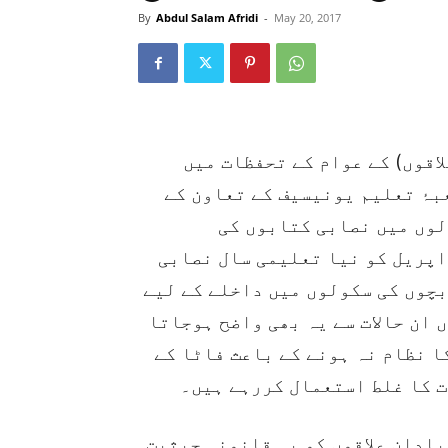
By
Abdul Salam Afridi
-
May 20, 2017
لاقوں) کے عوام کے تحفظات میں
بۂ تعلیم یونیسیف کے تعاون کے
لوں میں نصابی کتابوں کی
 اپریل کو نیا تعلیمی سال نصابی
بچوں کی سکولوں میں داخلے کے لیے
 ان حالات سے یہ بھی واضح ہوجاتا
ا نظام نہ ہونے کے باعث فاٹا کے
ت کا غلط استعمال کررہے ہیں۔
ادان علاقوں کو یہ قانونی حیثیت