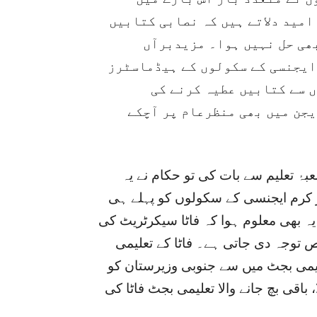
امید دلاتے ہیں کہ نصابی کتابیں
ھی حل نہیں ہوا۔ مزیدبرآں
ایجنسی کے سکولوں کے ہیڈماسٹرز
ں سے کتابیں عطیہ کرنے کی
یجن میں بھی منظرعام پر آچکے
بۂ تعلیم سے بات کی تو حکام نے یہ
 کرم ایجنسی کے سکولوں کو پہلے ہی
یہ بھی معلوم ہوا کہ فاٹا سیکرٹریٹ کی
 توجہ دی جاتی ہے۔ فاٹا کے تعلیمی
1ء میں مجموعی تعلیمی بجٹ میں سے جنوبی وزیرستان کو
و 23فی صد حصہ ملا، باقی بچ جانے والا تعلیمی بجٹ فاٹا کی