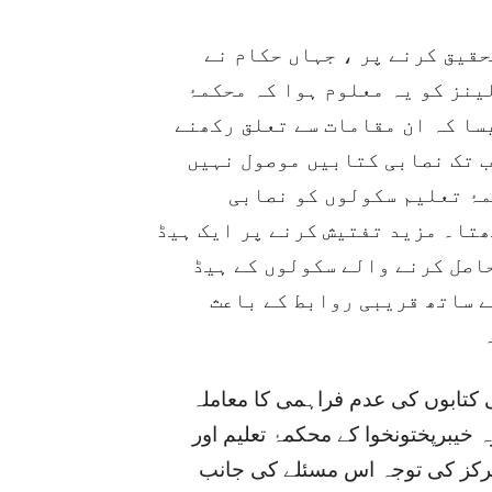
قیق کرنے پر ، جہاں حکام نے
ینز کو یہ معلوم ہوا کہ محکمۂ
سا کہ ان مقامات سے تعلق رکھنے
ب تک نصابی کتابیں موصول نہیں
مۂ تعلیم سکولوں کو نصابی
تا۔ مزید تفتیش کرنے پر ایک ہیڈ
اصل کرنے والے سکولوں کے ہیڈ
 ساتھ قریبی روابط کے باعث
ی کتابوں کی عدم فراہمی کا معاملہ
ہ خیبرپختونخوا کے محکمۂ تعلیم اور
 مرکز کی توجہ اس مسئلے کی جانب