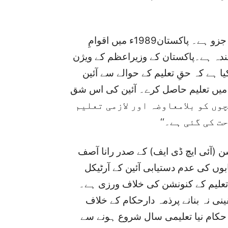
تعلیم کی فراہمی بنیادی انسانی حقوق کا ایک اہم جزو ہے۔ پاکستان1989ء میں اقوامِ
نندہ ہے۔پاکستان کے وزیراعظم کے ویژن
ا ہے کہ حقِ تعلیم کے حوالے سے آئین
چہ سکول میں تعلیم حاصل کرے۔ آئین کی اس شق
س تک کی عمر کے بچوں کو بلامعاوضہ اور لازمی تعلیم
ت کی گئی ہے۔‘‘
شن (آئی ایچ ڈی ایف) کے صدر رانا آصف
وں کی عدم دستیابی آئین کے آرٹیکل
قِ تعلیم کے کنونشن کی خلاف ورزی ہے۔
ی نہ بنانے پرذمہ دارحکام کے خلاف
 حکام نیا تعلیمی سال شروع ہونے سے