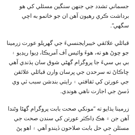
جسماني تشدد جي جنهن سنگين مسئلي کي هو
برداشت ڪري رهيون آهن ان جو خاتمو به اچي
سگھي“.
قبائلي علائقي خيبرايجنسيءَ جي گھريلو عورت زرمينا
جو چوڻ هو ته، هوءَ وائيس آف آمريڪا، دِيوا ريڊيو ۽
بي بي سيءَ جا پروگرام گھڻي شوق سان ٻڌندي آهي
ڇاڪاڻ ته سرحدن جي ڀرسان وارن قبائلي علائقن
جي عورتن کي ثقافتي ۽ رايتي بندشن سبب ٽي وي
ڏسڻ جي اجازت ناهي هوندي.
زرمينا ٻڌايو ته ”مونکي صحت بابت پروگرام گھڻا وڻندا
آهن جن ۾ هڪ ڊاڪٽر عورتن کي سندن صحت جي
مسئلن جي حل بابت صلاحون ڏيندو آهي ۽ اهو پڻ