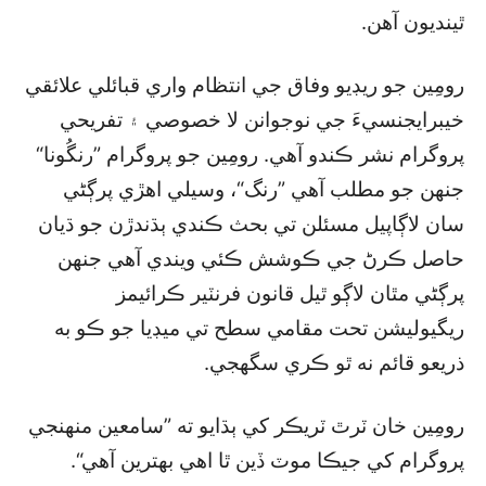
ٿينديون آهن.
رومِين جو ريڊيو وفاق جي انتظام واري قبائلي علائقي
خيبرايجنسيءَ جي نوجوانن لا خصوصي ۽ تفريحي
پروگرام نشر ڪندو آهي. رومِين جو پروگرام ”رنگُونا“
جنهن جو مطلب آهي ”رنگ“، وسيلي اهڙي پرڳڻي
سان لاڳاپيل مسئلن تي بحث ڪندي ٻڌندڙن جو ڌيان
حاصل ڪرڻ جي ڪوشش ڪئي ويندي آهي جنهن
پرڳڻي مٿان لاڳو ٿيل قانون فرنٽير ڪرائيمز
ريگيوليشن تحت مقامي سطح تي ميڊيا جو ڪو به
ذريعو قائم نه ٿو ڪري سگھجي.
رومِين خان ٽرٿ ٽريڪر کي ٻڌايو ته ”سامعين منهنجي
پروگرام کي جيڪا موٽ ڏين ٿا اهي بهترين آهي“.