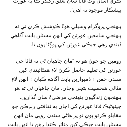
ڪري اسان وٽ فاٽا سان تعلق رکندڙ ڪا به عورت
پيشڪار موجود نه آهي“.
پنهنجي پروگرام وسيلي هوءَ ڪوشش ڪري ٿي ته
پنهنجي سامعين عورتن کي انهن مسئلن بابت آگاهي
ڏيندي رهي جيڪي عورتن کي ڀوڳڻا پون ٿا.
رومين جو چوڻ هو ته ”مان چاهيان ٿي ته فاٽا جي
عورتن کي تعليم حاصل ڪرڻ لاءِ همٿائيندي کين
سندن حقن ۽ ذميوارين بابت آگاهه ڪيان ۽ انهن لاءِ
مثالي شخصيت بڻجي وڃان. مان چاهيان ٿي ته هو
پنهنجون زندگيون پنهنجي مرضيءَ سان گذارين.
جيتوڻيڪ فاٽا عورتن کي اڃان به ثقافتي رنڊڪن جو
مقابلو ڪرڻو پوي ٿو پر هاڻي سندن رويي مان انهن
مسئلن بابت جيڪي کين متاثر ڪندا رهن ٿا انهن بابت