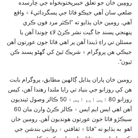
رومِين خان جو تعلق خيبرپختونخواه جي چارسده
ضلعي سان آهي جيڪو فاٽا جي پسگردائيءَ ۾ واقع
آهي. رومين خان ٻڌايو ته ”اڪثر مرد فون ڪري
پنهنجي پسند جا گيت نشر ڪرڻ لاءِ چوندا آهن يا
مسئلن تي راءِ ڏيندا آهن پر اهي فاٽا جون عورتون آهن
جيڪي هن پروگرام ۾ شريڪ ٿيڻ کي گھڻو پسند ڪن
ٿيون“.
رومين خان پاران ٻڌايل ڳالهين مطابق، پروگرام بابت
هن کي روزانو جي بنياد تي رايا ملندا رهندا آهن، کيس
روزانو 80 ايس ايم ايس ۽ 50 ڪالز وصول ٿينديون
آهن اهي ايس ايم ايس ۽ ڪالز ڪرڻ وارن مان 60
سيڪڙو فاٽا جون عورتون هونديون آهن. رومين خان
اهو به ٻڌايو ته ”فاٽا ۾ ثقافتي ۽ روايتي بندشن جي