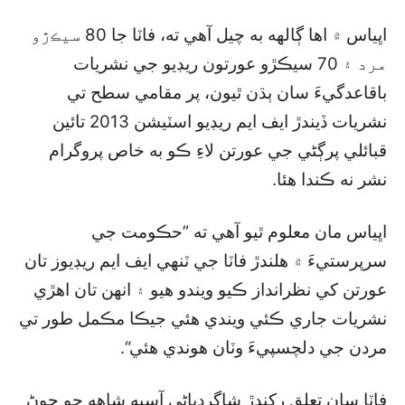
اڀياس ۾ اها ڳالهه به چيل آهي ته، فاٽا جا 80 سيڪڙو
مرد ۽ 70 سيڪڙو عورتون ريڊيو جي نشريات
باقاعدگيءَ سان ٻڌن ٿيون، پر مقامي سطح تي
نشريات ڏيندڙ ايف ايم ريڊيو اسٽيشن 2013 تائين
قبائلي پرڳڻي جي عورتن لاءِ ڪو به خاص پروگرام
نشر نه ڪندا هئا.
اڀياس مان معلوم ٿيو آهي ته ”حڪومت جي
سرپرستيءَ ۾ هلندڙ فاٽا جي ٽنهي ايف ايم ريڊيوز تان
عورتن کي نظرانداز ڪيو ويندو هيو ۽ انهن تان اهڙي
نشريات جاري ڪئي ويندي هئي جيڪا مڪمل طور تي
مردن جي دلچسپيءَ وٽان هوندي هئي“.
فاٽا سان تعلق رکندڙ شاگردياڻي آسيه شاهه جو چوڻ