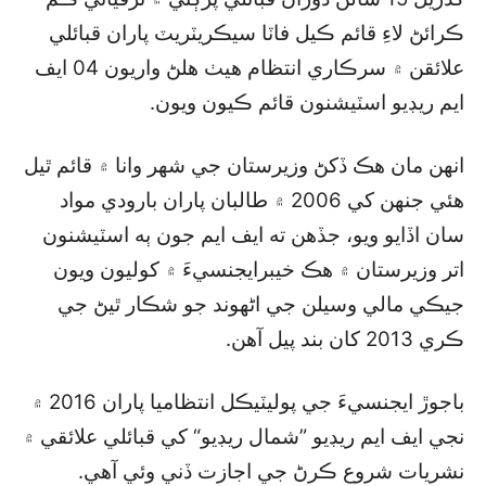
ڪرائڻ لاءِ قائم ڪيل فاٽا سيڪريٽريٽ پاران قبائلي
علائقن ۾ سرڪاري انتظام هيٺ هلڻ واريون 04 ايف
ايم ريڊيو اسٽيشنون قائم ڪيون ويون.
انهن مان هڪ ڏکڻ وزيرستان جي شهر وانا ۾ قائم ٿيل
هئي جنهن کي 2006 ۾ طالبان پاران بارودي مواد
سان اڏايو ويو، جڏهن ته ايف ايم جون ٻه اسٽيشنون
اتر وزيرستان ۾ هڪ خيبرايجنسيءَ ۾ کوليون ويون
جيڪي مالي وسيلن جي اڻهوند جو شڪار ٿيڻ جي
ڪري 2013 کان بند پيل آهن.
باجوڙ ايجنسيءَ جي پوليٽيڪل انتظاميا پاران 2016 ۾
نجي ايف ايم ريڊيو ”شمال ريڊيو“ کي قبائلي علائقي ۾
نشريات شروع ڪرڻ جي اجازت ڏني وئي آهي.