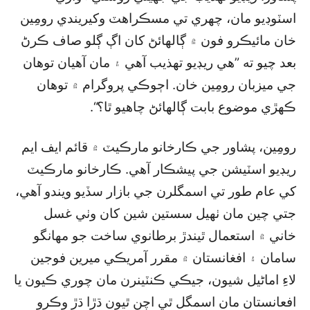
اسٽوڊيو مان، چهري تي مسڪراهٽ وکيريندي رومِين
خان مائيڪرو فون ۾ ڳالهائڻ کان اڳ ڳلو صاف ڪرڻ
بعد چيو ته ”هي ريڊيو تهذيب آهي ۽ مان آهيان توهان
جي ميزبان رومِين خان. اڄوڪي پروگرام ۾ توهان
ڪهڙي موضوع بابت ڳالهائڻ چاهيو ٿا؟“.
رومِين، پشاور جي ڪارخانو مارڪيٽ ۾ قائم ايف ايم
ريڊيو اسٽيشن جي پيشڪار آهي. ڪارخانو مارڪيٽ
کي عام طور تي اسمگلرن جي بازار سڏيو ويندو آهي،
جتي چين مان ٺهيل سستين شين کان وٺي غسل
خاني ۾ استعمال ٿيندڙ برطانوي ساخت جو مهانگو
سامان ۽ افغانستان ۾ مقرر آمريڪي ميرين فوجين
لاءِ اماڻيل شيون، جيڪي ڪنٽينرن مان چوري ڪيون يا
افعانستان مان اسمگل ٿي اچن ٿيون ڌڙا ڌڙ وڪرو