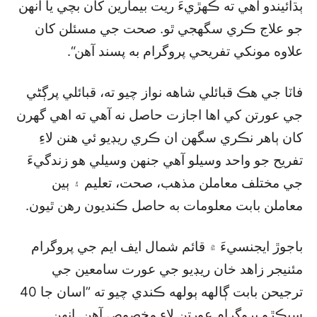
ٻڌائيندو آهي ته ڪهڙيءَ ريت بيمارين کان بچي يا انهن
جو علاج ڪري سگھجي ٿو. صحت جي مسئلن کان
علاوه مونکي تفريحي پروگرام به پسند آهن“.
فاٽا جي هڪ قبائلي شاهه نواز چيو ته، قبائلي پرڳڻي
جي عورتن کي اها اجازت حاصل نه آهي ته اهي گھرن
کان ٻاهر نڪري سگھن ان ڪري ريڊيو ئي هنن لاءِ
تفريح جو واحد وسيلو آهي جنهن وسيلي هو زندگيءَ
جي مختلف معاملن مذهب، صحت، تعليم ۽ ٻين
معاملن بابت معلومات به حاصل ڪنديون رهن ٿيون.
باجوڙ ايجنسيءَ ۾ قائم شمال ايف ايم جي پروگرام
مئنيجر زاهد خان ريڊيو جي عورت سامعين جي
ترجيحن بابت ڳالهه ٻولهه ڪندي چيو ته ”اسان جا 40
سيڪڙو پروگرام عورتن لاءِ مخصوص آهن. انهن