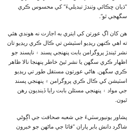
”ڌيان ڇڪائي وٺندڙ تبديليءَ“ کي محسوس ڪري
سگھجي ٿو“.
هن کان اڳ عورتن کي ايتري به اجازت نه هوندي هئي
ته اهي ڪنهن ريڊيو اسٽيشن تي ڪال ڪري ريڊيو تان
نشر ٿيندڙ پروگرامن بابت پنهنجي پسند ۽ ناپسند جو
اظهار ڪري سگھن يا نشر ٿيڻ خاطر پنهنجا نالا ظاهر
ڪري سگھن. هاڻي عورتون مستقل طور تي ريڊيو
اسٽيشن کي ڪال ڪري پروگرامن ۾ پنهنجي پسند
جي مواد ۽ پنهنجي مسئلن بابت رايا ڏينديون رهن
ٿيون.
پشاور يونيورسٽيءَ جي شعبه صحافت جي اڳوڻي
شاگرد دانش بابر پاران ”فاٽا جي ماڻهن جو خبرون