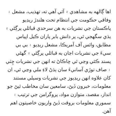
اها ڳالهه به مشاهدي ۾ آئي آهي ته، تهذيب، مشعل ۽
وفاقي حڪومت جي انتظام تحت هلندڙ ريڊيو
پاڪستان جي نشريات به هن سرحدي قبائلي پرڳڻي ۾
ٻڌي سگھجي ٿي، پر دانش بابر پاران ڪيل اڀياس
مطابق، وائس آف آمريڪا، مشعل ريڊيو ۽ بي بي
سيءَ جي نشريات اڃان به قبائلي پرڳڻي ۾ گھڻي
پسند ڪئي وڃي ٿي ڇاڪاڻ ته انهن جي نشريات چِٽي
۽ صاف توڙي آسانيءَ سان ٻڌڻ لاءِ ملي وڃي ٿي، ان
کان علاوه انهن ريڊيوز جي نشريات وسيلي مستند
معلومات، خبرون ڏيڻ، سامعين سان مخاطب ٿيڻ جو
انداز، مقصد، متوازن مواد، پروگرامن جي ترتيب ۽
سموري معلومات بروقت ڏيڻ واريون خاصيتون اهم
آهن.