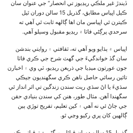
ڏيندڙ غير ملڪي ريڊيوز تي انحصار“ جي عنوان سان
ڪيل اڀياس مطابق، گذريل 15 سالن دوران ٿيل
ڪيترن ئي اڀياسن مان اها ڳالهه ثابت ٿي آهي ته
سرحدي پرڳڻي فاٽا ۾ ريڊيو مقبول وسيلو آهي.
اڀياس ۾ ٻڌايو ويو آهي ته، ثقافتي ۽ روايتي بندشن
سان گڏ خواندگيءَ جي گھٽ شرح جي ڪري فاٽا
جون عورتون ميڊيا جي ذريعن ريڊيو، ٽي وي ۽ اخبارن
تائين رسائي حاصل ناهن ڪري سگھنديون جيڪي
سڌيءَ يا اڻ سڌي ريت سندن زندگين تي اثر انداز ٿي
سگھندا آهن. مثال طور، هنن کي سندن بنيادي حقن
جي ڄاڻ ئي نه آهي ۽ کين تعليم، تفريح توڙي ٻين
ڳالهين کان پري رکيو وڃي ٿو.
گذريل 15 سالن دوران قبائلي پرڳڻي ۾ ترقياتي ڪم