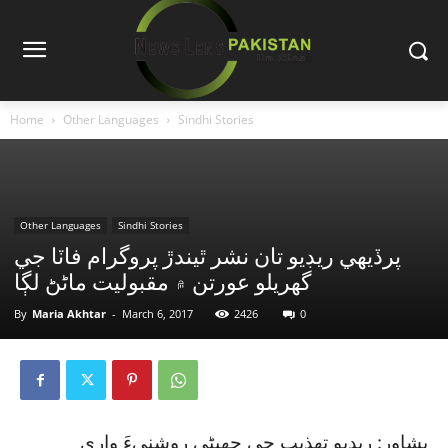
Home
Other Languages
Sindhi Stories
Other Languages
Sindhi Stories
پرڏيهي ريڊيو تان نشر ٿيندڙ پروگرام فاٽا جي
گھريلو عورتن ۾ مقبوليت ماڻڻ لڳا
By
Maria Akhtar
-
March 6, 2017
2426
0
پشاور: ريڊيو تهذيب جي جهيڻي روشنيءَ واري