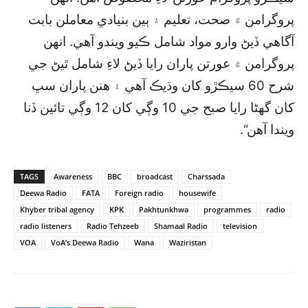
پروگرامن ۾ صحت، تعليم ۽ ٻين بنيادي معاملن بابت
آگاهي ڏيڻ وارو مواد شامل ڪيو ويندو آهي. انهن
پروگرامن ۾ عورتن پاران رايا ڏيڻ لاءِ شامل ٿيڻ جي
شرح 60 سيڪڙو کان وڌيڪ آهي ۽ هنن پاران سڀ
کان گھڻا رايا صبح جي 10 وڳي کان 12 وڳي تائين ڏنا
ويندا آهن“.
TAGS
Awareness
BBC
broadcast
Charssada
Deewa Radio
FATA
Foreign radio
housewife
Khyber tribal agency
KPK
Pakhtunkhwa
programmes
radio
radio listeners
Radio Tehzeeb
Shamaal Radio
television
VOA
VoA’s Deewa Radio
Wana
Waziristan