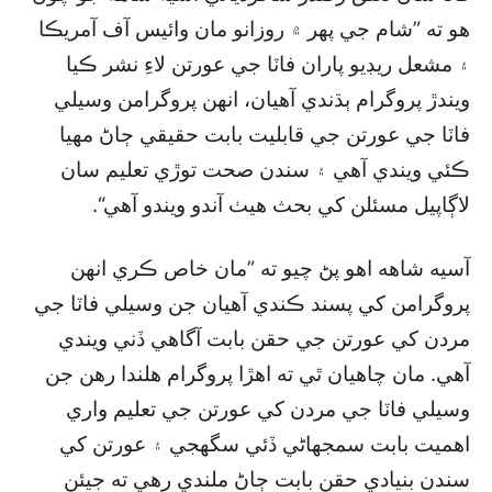
هو ته ”شام جي پهر ۾ روزانو مان وائيس آف آمريڪا
۽ مشعل ريڊيو پاران فاٽا جي عورتن لاءِ نشر ڪيا
ويندڙ پروگرام ٻڌندي آهيان، انهن پروگرامن وسيلي
فاٽا جي عورتن جي قابليت بابت حقيقي ڄاڻ مهيا
ڪئي ويندي آهي ۽ سندن صحت توڙي تعليم سان
لاڳاپيل مسئلن کي بحث هيٺ آندو ويندو آهي“.
آسيه شاهه اهو پڻ چيو ته ”مان خاص ڪري انهن
پروگرامن کي پسند ڪندي آهيان جن وسيلي فاٽا جي
مردن کي عورتن جي حقن بابت آگاهي ڏني ويندي
آهي. مان چاهيان ٿي ته اهڙا پروگرام هلندا رهن جن
وسيلي فاٽا جي مردن کي عورتن جي تعليم واري
اهميت بابت سمجهاڻي ڏئي سگھجي ۽ عورتن کي
سندن بنيادي حقن بابت ڄاڻ ملندي رهي ته جيئن