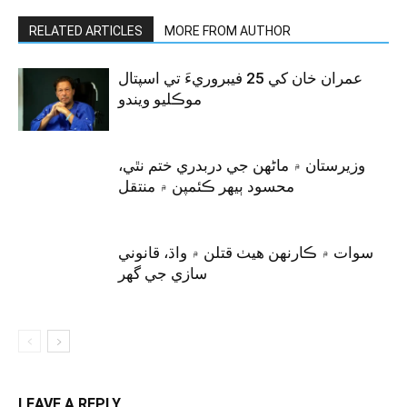
RELATED ARTICLES
MORE FROM AUTHOR
عمران خان کي 25 فيبروريءَ تي اسپتال
موڪليو ويندو
وزيرستان ۾ ماڻهن جي دربدري ختم نٿي،
محسود ٻيهر ڪئمپن ۾ منتقل
سوات ۾ ڪارنهن هيٺ قتلن ۾ واڌ، قانوني
سازي جي گهر
LEAVE A REPLY