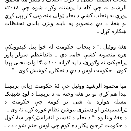
الرشيد نه چې کله دا پوښتنه وکړے شوه چې ٢٠١٨ء
پورې به پنجاب کښې د بجلۍ ټولې منصوبې کار پېل کړي
نو هغۀ د دې منصوبو په بابله وېژن باندې تحفظات
ښکاره کړل ـ
هغۀ ووئيل :” د پنجاب حکومت له خوا پيل کېدوونکې
هره منصوبه کښې خامۍ دي ـ قائداعظم سولر پاور
پراجېکټ ته وګورئ، دا په ګرانه ١٠٠ ميګا واټ بجلى پېدا
کوى ـ حکومت اوس د دې د نجکارۍ کوشش کوى ـ “
ميا محمود الرشيد ووئيل چې کۀ حکومت زياتى برېښنا
پېدا هم کړي نو تر هغه وخته به د برېښنا د لوډ شېډنګ
مسله هواره نۀ شى تر کومه چې حکومت د
ټرانسمېشن او ډسټرى بيوشن نظام غوره کړے نۀ وى ـ
د هغۀ وېنا وه :” د بجلۍ د تقسيم انفراسټرکچر ښۀ کول
د حکومت ترجيح پکار ده کوم چې اوس ختم شوے دے ـ