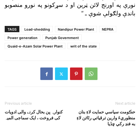
نورې په اورنج لائن ټرېن او د سړکونو په نورو منصوبو
باندې ولګولې شوې ـ “
TAGS
Load-shedding
Nandipur Power Plant
NEPRA
Power generation
Punjab Government
Quaid-e-Azam Solar Power Plant
writ of the state
Previous article
Next article
حڪومت سياسي حمايت لاءِ بنان
کنوارہ پن بحال کرنے والی ادویات
منظوريءَ وارين ترقياتي رٿائن لاءِ
کی فروخت ، ایک سماجی المیہ
به فنڊ رکي ڇڏيا