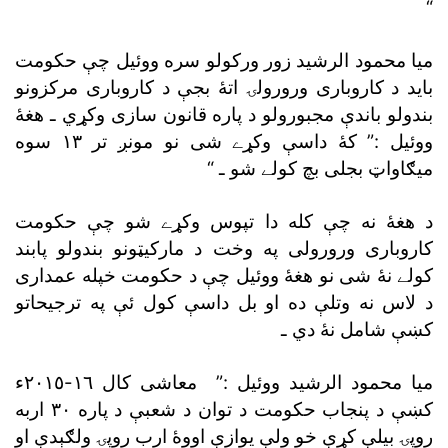
“
ميا محمود الرشيد زور ورکولو سره ووئيل چې حکومت
بايد د کاروبارى ورورولۍ اتۀ بجې د کاروبارى مرکزونو
بندولو باندې مجبورولو د پاره قانون سازى وکړي ـ هغۀ
ووئيل :” کۀ داسې وکړے شى نو مونږ تر ١٣ سوه
ميګاواټ بجلى بچ کولے شو ـ “
د هغۀ نه چې کله دا تپوس وکړے شو چې حکومت
کاروبارى ورورولى په وخت د مارکيټونو بندولو پابند
کولے نۀ شى نو هغۀ ووئيل چې د حکومت خپله عمدارى
د لاس نه وتلې ده او بل داسې کول ئې په ترجيحاتو
کښې شامل نۀ دي ـ
ميا محمود الرشيد ووئيل :” معاشى کال ١٦-٢٠١٥ء
کښې د پنجاب حکومت د توان د شعبې د پاره ٣٠ اربه
روپۍ بيلې کړې خو ولې يوازې اووۀ ارب روپۍ ولګېدې او