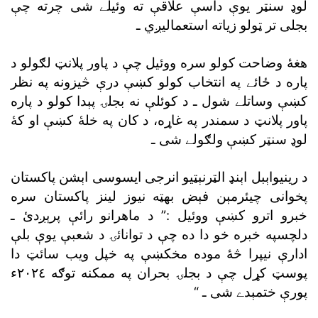
لوډ سنټر يوې داسې علاقې ته وئيلے شى چرته چې
بجلى تر ټولو زياته استعماليږي ـ
هغۀ وضاحت کولو سره ووئيل چې د پاور پلانټ لګولو د
پاره د ځائے په انتخاب کولو کښې درې څيزونه په نظر
کښې وساتلے شول ـ د کوئلې نه بجلۍ پېدا کولو د پاره
پاور پلانټ د سمندر په غاړه، د کان په خلۀ کښې او کۀ
لوډ سنټر کښې ولګولے شى ـ
د رينيواېبل اېنډ الټرنېټيو انرجى ايسوسى اېشن پاکستان
پخوانى چيئرمېن فېض بهټه نيوز لينز پاکستان سره
خبرو اترو کښې ووئيل :” د ماهرانو رائې پرېږدئ ـ
دلچسپه خبره خو دا ده چې د توانائۍ د شعبې يوې بلې
ادارې نيپرا څۀ موده مخکښې په خپل ويب سائټ دا
پوسټ کړل چې د بجلۍ بحران په ممکنه توګه ٢٠٢٤ء
پورې ختمېدے شى ـ “