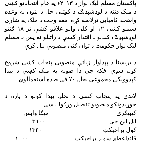
پاکستان مسلم ليګ نواز د ٢٠١٣ء په عام انتخاباتو کښې
د ملک دننه د لوډشېډنګ د کوټلى حل د لټون په وعده
واضحه کاميابى ترلاسه کړه، هغه وخت د ملک په ښارى
سيمو کښې ١٢ او کلى والو علاقو کښې تر ١٨ ګنټو
لوډشېډنګ کېدلو ـ اقتدار کښې د راتللو نه پس د مسلم
ليک نواز حکومت د توان ګڼې منصوبې پېل کړې
د برېښنا د پېداوار زياتې منصوبې پنجاب کښې شروع
کړے شوې ځکه چې دا صوبه په ملک کښې د پېدا
کېدوونکې مجموعى بجلۍ ٧٠ فى صده استعمالوي ـ
لاندې په پنجاب کښې د بجلۍ پېدا کولو د پاره د
جوړېدونکو منصوبو تفصيل ورکولے شى ـ
کيټيګرى ميګا واټس
ايل اين جى ٣٦٠٠
کول پراجېکټ ١٣٢٠
قائداعظم سولر پراجېکټ ١٠٠٠