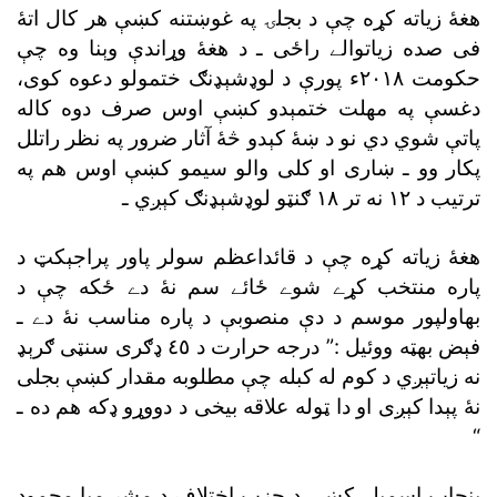
هغۀ زياته کړه چې د بجلۍ په غوښتنه کښې هر کال اتۀ
فى صده زياتوالے راځى ـ د هغۀ وړاندې وېنا وه چې
حکومت ٢٠١٨ء پورې د لوډشېډنګ ختمولو دعوه کوى،
دغسې په مهلت ختمېدو کښې اوس صرف دوه کاله
پاتې شوي دي نو د ښۀ کېدو څۀ آثار ضرور په نظر راتلل
پکار وو ـ ښارى او کلى والو سيمو کښې اوس هم په
ترتيب د ١٢ نه تر ١٨ ګنټو لوډشېډنګ کېږي ـ
هغۀ زياته کړه چې د قائداعظم سولر پاور پراجېکټ د
پاره منتخب کړے شوے ځائے سم نۀ دے ځکه چې د
بهاولپور موسم د دې منصوبې د پاره مناسب نۀ دے ـ
فېض بهټه ووئيل :” درجه حرارت د ٤٥ ډګرى سنټى ګرېډ
نه زياتېږي د کوم له کبله چې مطلوبه مقدار کښې بجلى
نۀ پېدا کېږى او دا ټوله علاقه بيخى د دووړو ډکه هم ده ـ
“
پنجاب اسمبلۍ کښې د حزب اختلاف د مشر ميا محمود