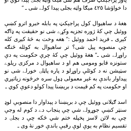
دا خواؤشا ٤٢٥ ميګا واټه بجلى پېدا کولے شى ـ “
هغۀ د ساهيوال کول پراجېکټ په بابله خبرو اترو کښې
ووئيل چې کۀ ژوره تجزيه وکړے شى نو حقيقت په ډاګه
کېږى ـ فريد احمد ووئيل :” هغه وخت به څۀ کيږى کله
چې منصوبه پېل شى؟ تر ساهيوال به کوئله څنګه
راوړلے شى ـ” هغۀ ووئيل چې کۀ چرې حکومت په دې
ستونزه قابو ومومى هم او د ساهيوال د مرکزى ريلوے
سټېشن نه د کوئلې راوړلو د پاره پاټلۍ خورلے شى نو
پېداوار باندې به غېر معمولى ډول سره خرڅونه زياتېږي
او حکومت په کم قيمت د برېښنا پېدا کولو دعوې کوي ـ
اسد ګيلانى ووئيل چې د برېښنا د پېداوار دا منصوبې لوډ
سنټر کښې جوړولے شي چې پنجاب دے د کوم له وجې
چې به لائن لاسز پخپله ختم شي ځکه چې د بجلۍ د
تقسيم نظام به يوې لوې رقبې باندې خور نۀ وى ـ