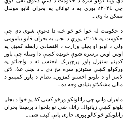
دې وېنا کولو سره د حکومت د دغې دعوې نفى کوي
چې ٢٠٢٤ء پورې به د توانائۍ په بحران قابو موندل
ممکن نۀ وى ـ
د حکومت له خوا څو څو ځله دا دعوې شوې دي چې
حکومت په ٢٠١٨ء پورې د بجلۍ به بحران قابو بيامومى
ولې د اوبو او بجلۍ وزارت د اقتصادى رابطه کميټۍ په
اوس اوس ترسره شوې غونډه کښې دا ومنله چې پاور
کمپنۍ سنټرل پاور پرچېزنګ ايجنسۍ ته د واجباتو په
ورکولو کښې ستونزو سره مخ دي ـ د بجلۍ غلا، لائن
لاسز او د بلونو اخستو کمزورے نظام د پاور کمپنيو د
مالى مشکلاتو بنيادى وجه ده ـ
ماهران وائي چې راتلونکو ورځو کښې کۀ يو خوا د بجلۍ
بلونو کښې زياتوالے راتلے شي نو بلخوا د برېښنا بحران
راتلونکو څو کالو پورې جارى پاتې کېدے شى ـ