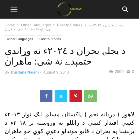
د بجلۍ بحران د ٢٠٢٤ء نه
Pashto Stories
Other Languages
Home
وړاندې ختمېدے نۀ شى: ماهران
Other Languages
Pashto Stories
د بجلۍ بحران د ٢٠٢٤ء نه وړاندې
ختمېدے نۀ شى: ماهران
2899
0
By
Durdana Najam
-
August 9, 2016
لاهور ( دردانه نجم ) پاکستان مسلم ليګ نواز ٢٠١٣ء
کښې اقتدار کښې د راتللو نه وروسته تر ٢٠١٨ء د
برېښنا په بحران د قابو موندلو دعوې کوي خو ماهران