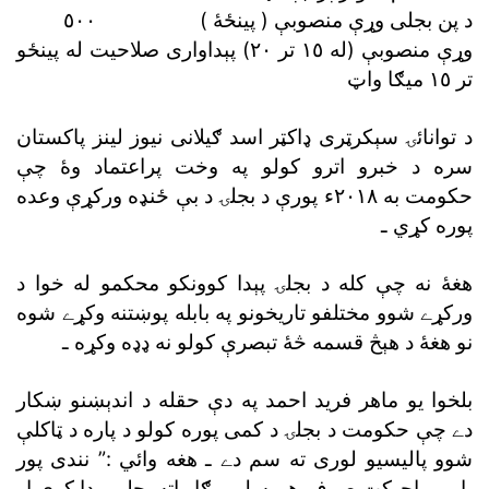
د پن بجلى وړې منصوبې ( پينځۀ ) ٥٠٠
وړې منصوبې (له ١٥ تر ٢٠) پېداوارى صلاحيت له پينځو
تر ١٥ ميګا واټ
د توانائۍ سېکرټرى ډاکټر اسد ګيلانى نيوز لينز پاکستان
سره د خبرو اترو کولو په وخت پراعتماد وۀ چې
حکومت به ٢٠١٨ء پورې د بجلۍ د بې ځنډه ورکړې وعده
پوره کړي ـ
هغۀ نه چې کله د بجلۍ پېدا کوونکو محکمو له خوا د
ورکړے شوو مختلفو تاريخونو په بابله پوښتنه وکړے شوه
نو هغۀ د هېڅ قسمه څۀ تبصرې کولو نه ډډه وکړه ـ
بلخوا يو ماهر فريد احمد په دې حقله د اندېښنو ښکار
دے چې حکومت د بجلۍ د کمى پوره کولو د پاره د ټاکلې
شوو پاليسيو لورى ته سم دے ـ هغه وائي :” نندى پور
پاور پراجېکټ صرف هم سل ميګا واټه بجلۍ پېدا کوي او