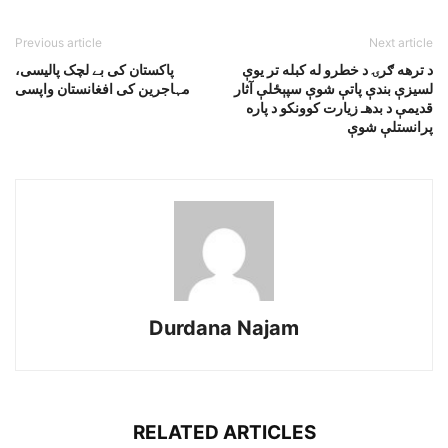
Previous article
Next article
د ترهه ګرۍ د خطرو له کبله تر يوې
پاکستان کی بے لچک پالیسی،
لسيزې بندې پاتې شوې سپېځلې آثار
مہاجرین کی افغانستان واپسی
قديمې د بدهـ زيارت کوونکو د پاره
پرانستلې شوې
Durdana Najam
RELATED ARTICLES