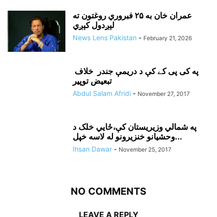
عمران خان به ۲۵ فبروري روغتون ته
لېږدول کېږي
News Lens Pakistan
-
February 21, 2026
په کی پی کے کې د دريمې جندر خلاف
تبعيض توپير
Abdul Salam Afridi
-
November 27, 2017
په شمالي وزيريستان کې،ځايي خلک د
وحشيانو خنزيرونو له لاسه خپل...
Ihsan Dawar
-
November 25, 2017
NO COMMENTS
LEAVE A REPLY