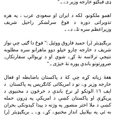
ډى فيکټو خارجه وزير دے ـ “
اهمو ملکونو، لکه د ايران او سعودى عرب ، په هره
تذويراتى دوره د فوځ سرلښکر راحيل شريف
وزيراعظم سره تلے دے ـ
بريګېډيئر (ر) حميد فاروق ووئيل :” فوځ دا ګڼى چې نواز
شريف د خارجه چارو خپلو دوو ماهرانو سره مطلوبه
نتيجې ترلاسه نۀ کړے شوې او د نړيوالې سفارتکارۍ
ضرورتونو باندې پوره نۀ خېژى ـ “
هغۀ زياته کړه چې کۀ د پاکستان باضابطه او فعال
خارجه وزير وے نو د امريکائى کانګريس په پاکستان د
ايف ١٦ الوتکو لږ نرخ باندې د خرڅون د مخنيوى د
پرېکړې او پاکستان کښې د امريکې په ډرون حمله
کښې د ملا اختر منصور په وژنه د پېدا کېدونکى بحران
به ئې په بيلابيل انداز مخنيوے کړے وے ـ بريګېډيئر (ر)