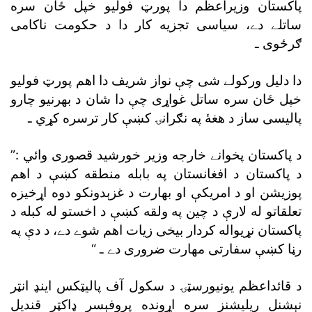
پاکستان وزيراعظم دا پورټ فوليو خپل ځان سره
ساتلے دے، سياسى تجزيه کار دا د حکومت ناکامى
ګرځوى ـ
دا دليل ورکولے شى چې نواز شريف دا اهم پورټ فوليو
خپل ځان سره ساتل غواړى چې دا شان د بهرنيو چارو
پاليسى ساز د هغۀ په نګرانۍ کښې کار ترسره کړي ـ
د پاکستان پخوانے خارجه وزير خورشيد قصورى وائي :”
د پاکستان د افغانستان په بابله منطقه کښې د اهم
پوزيشن او د امريکې او بهارت د غزېدونکو دوه اړخيزه
تعلقاتو له لارې د چين په ولقه کښې د اخستو له کبله د
پاکستان نړيواله کردار بيخى زيات اهم شوے دے، د دې په
رڼا کښې سفارتى مهارت ضرورى دے ـ “
د قائداعظم يونيورسټۍ د سکول آف پاليټکس اينډ انټر
نېشنل ريليشنز سره اړونده پروفېسر ډاکټر قنديل