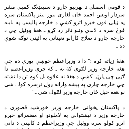
د قومى اسمبلۍ د بهرنيو چارو د سټينډنګ کميټۍ مشر
سردار اويس احمد خان لغارى نيوز لينز پاکستان سره
په ټيلى فون خبرو اترو کښې د خارجه پاليسۍ په بابله
فوځ سره د لاندي وتلو تاثر رد کړو ـ هغۀ ووئيل چې د
خارجه چارو د صلاح کارانو تعيناتى په آئينى توګه شوې
ده ـ
هغۀ زياته کړه :” دا د وزيراعظم خوښې پورې ده چې
هغه خارجه وزير لګوى کۀ نه ـ کۀ چرې وزيراعظم دا
ګڼى چې پارټۍ کښې د هغۀ نه علاوه بل کوم تن دا نشته
چې خارجه چارې په پېشه وارانه ډول ترسره کولے شى
نو هغه خپل ځان خارجه وزير لګولے شى ـ “
د پاکستان پخوانى خارجه وزير خورشيد قصورى د
خارجه وزير د نيشتوالى په لاملونو او مضمراتو خبرو
اترو کولو سره ووئيل چې وزيراعظم د کابينې د ذاتى