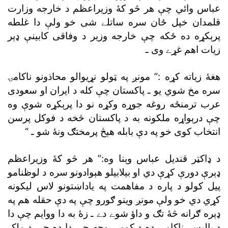
عباس وائي چې هر څو کۀ وزيراعظم د خارجه وزارت
قلمدان خپل ځان سره ساتلے شى خو ولې دا غلطه
پرېکړه ده ځکه چې خارجه وزير د وفاقى کابينې ډېر
زيات اهم غړے وى ـ
هغۀ زياته کړه :” مونږ په ټولو نړيوالو محاذونو ناکامۍ
سره مخ شوي يو ـ پاکستان چې کله د ايران او سعودى
عرب ترمنځه روغه جوړه وکړه نو دا پرېکړه شوې وه
چې درېواړه ملکونه به د پاکستان څخه د فوکل پرسن
انتخاب کوى خو په دې بابله هېڅ پرمختګ ونۀ شو ـ “
د ډاکټر قنديل عباس وېنا وه:” هر څو کۀ وزيراعظم
ډېرې دورې کړې دي او بيلابيلو هېوادونو سره د لوظنامو
پيل کولو د پاره د مفاهمت په ياداښتونو لاس ليکونه
کړي دي خو ولې مونږ وينو ګورو چې په دې حقله هم په
ډېره ګرانه څۀ تګ و داؤ شوے دے ـ زۀ به دا ووايم چې دا
د پاليسۍ ناکامى ده د کومې وجه چې دا ده چې د ملک