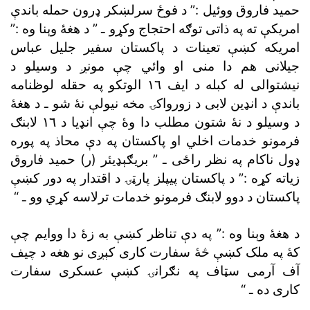
حميد فاروق ووئيل :” د فوځ سرلښکر ډرون حمله باندې
امريکې ته په ذاتى توګه احتجاج وکړو ـ ” د هغۀ وېنا وه :”
امريکه کښې تعينات د پاکستان سفير جليل عباس
جيلانى هم دا منى او وائي چې مونږ د وسيلو د
نيشتوالى له کبله د ايف ١٦ الوتکو په حقله لوظنامه
باندې د انډين لابى د زورواکۍ مخه نيولې نۀ شو ـ د هغۀ
د وسيلو د نۀ شتون مطلب دا وۀ چې انډيا د ١٦ لابنګ
فرمونو خدمات اخلي او پاکستان په دې محاذ په پوره
ډول ناکام په نظر راځى ـ ” بريګېډيئر (ر) حميد فاروق
زياته کړه :” د پاکستان پيپلز پارټۍ د اقتدار په دور کښې
پاکستان د دوو لابنګ فرمونو خدمات ترلاسه کړي وو ـ “
د هغۀ وېنا وه :” په دې تناظر کښې به زۀ دا ووايم چې
کۀ په ملک کښې څۀ سفارت کارى کېږى نو هغه د چيف
آف آرمى سټاف په نګرانۍ کښې عسکرى سفارت
کارى ده ـ “