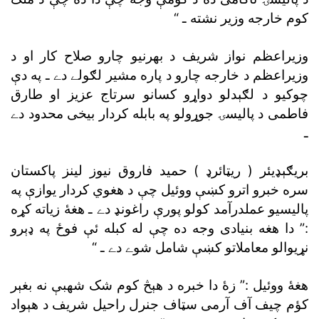
کوم خارجه وزير نشته ـ “
وزيراعظم نواز شريف د بهرنيو چارو صلاح کار او د
وزيراعظم د خارجه چارو د پاره مشير لګولے دے ـ په دې
چوکيو د لګېدلو دواړو کسانو سرتاج عزيز او طارق
فاطمى د پاليسۍ جوړولو په بابله کردار بيخى محدود دے
ـ
بريګېډيئر ( ريټائرډ ) حميد فاروق نيوز لينز پاکستان
سره خبرو اترو کښې ووئيل چې د هغوي کردار يوازې په
پاليسيو عملدرآمد کولو پورې راغونډ دے ـ هغۀ زياته کړه
:” دا هغه بنيادى وجه ده چې له کبله ئې فوځ په ډېرو
نړيوالو معاملاتو کښې شامل شوے دے ـ “
هغۀ ووئيل :” زۀ دا خبره د هېڅ کوم شک شهبې نه بغېر
کؤم چيف آف آرمى سټاف جنرل راحيل شريف د هېواد