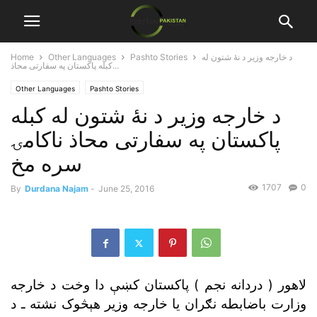
د خارجه وزير د نۀ شتون له
Pashto Stories
Other Languages
Home
کبله پاکستان په سفارتى محاذ...
Other Languages
Pashto Stories
د خارجه وزير د نۀ شتون له کبله
پاکستان په سفارتى محاذ ناکامۍ
سره مخ
1707
0
By
Durdana Najam
-
June 25, 2016
لاهور ( دردانه نجم ) پاکستان کښې دا وخت د خارجه
وزارت باضابطه نګران يا خارجه وزير هېڅوک نشته ـ د