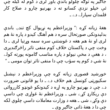
جاګير په توګه چلولو باندې باور لرى د کوم له کبله چې
ئې خپلو نزدې کسانو ته د بهرنيو چارو د صلاح کار
قلمدان سپارلے دے ـ
هغۀ زياته کړه :” وزيراعظم په نړيوال کچ تندۍ باندې
بدلېدونکى صورتحال سره د هم آهنګ کېدو د پاره نۀ هم
لرى او نۀ هم هغه د غوښتنې سره سمه وړتيا لرى ـ دا
وخت چې د پاکستان خلاف کوم منفى تاثر راڅرګنديږى
، د هغې د مخې نيولو د پاره مناسب ګامونه پورته کولے
نۀ شي د کوم په سؤب چې دا منفى تاثر توان مومى ـ “
خورشيد قصورى زياته کړه چې وزيراعظم د نېشنل
سکيورټى کونسل هم خلاف دے ـ دا يو قانونى ضرورت
دے چې د بهرنيو چارو په اړه د کيدونکو غونډو کارروائى
دې ريکارډ کړے شى ـ وزيراعظم نۀ غواړى چې داسې
دې وکړے شى ـ هغه د وزارت معاملات داسې چلوي لکه
چې دا د هغۀ ذاتى جاګير وى ـ