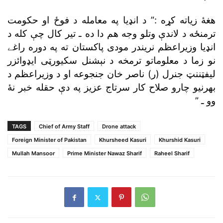
هغۀ زياته کړه :” د انډيا په معامله د فوځ او حکومت
ترمنځه د لاندې وتلو وجه هم دا ده ـ تير کال چې کله د
انډيا وزيراعظم نريندر مودى پاکستان ته په دوره راغے
نو زما د معلوماتو ترمخه د نېشنل سکيورټى ايډوائزر
ليفټننټ جنرل (ر) ناصر خان جنجوعه او د وزيراعظم د
بهرنيو چارو صلاح کار سرتاج عزيز په دې حقله خبر نۀ
وو ـ ”
TAGS
Chief of Army Staff
Drone attack
Foreign Minister of Pakistan
Khursheed Kasuri
Khurshid Kasuri
Mullah Mansoor
Prime Minister Nawaz Sharif
Raheel Sharif