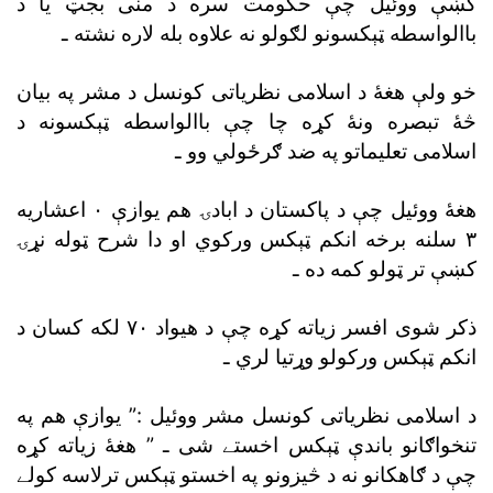
کښې ووئيل چې حکومت سره د منى بجټ يا د
باالواسطه ټېکسونو لګولو نه علاوه بله لاره نشته ـ
خو ولې هغۀ د اسلامى نظرياتى کونسل د مشر په بيان
څۀ تبصره ونۀ کړه چا چې باالواسطه ټېکسونه د
اسلامى تعليماتو په ضد ګرځولي وو ـ
هغۀ ووئيل چې د پاکستان د ابادۍ هم يوازې ٠ اعشاريه
٣ سلنه برخه انکم ټېکس ورکوي او دا شرح ټوله نړۍ
کښې تر ټولو کمه ده ـ
ذکر شوى افسر زياته کړه چې د هيواد ٧٠ لکه کسان د
انکم ټېکس ورکولو وړتيا لري ـ
د اسلامى نظرياتى کونسل مشر ووئيل :” يوازې هم په
تنخواګانو باندې ټېکس اخستے شى ـ ” هغۀ زياته کړه
چې د ګاهکانو نه د څيزونو په اخستو ټېکس ترلاسه کولے