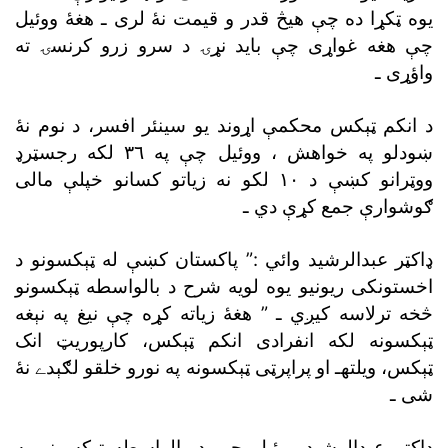
يوه ټکړا ده چې هيڅ قدر و قيمت نۀ لرى ـ هغۀ ووئيل
چې هغه غواړى چې بايد نړۍ د سرو زرو کرنسۍ ته
واؤړى ـ
د انکم ټېکس محکمې اړوند يو سينئر افسر، د نوم نۀ
ښودلو په خواهش ، ووئيل چې په ٣٦ لکه رجسټرډ
ووټرانو کښې د ١٠ لکو نه زياتو کسانو خپلې مالى
ګوشوارې جمع کړې دي ـ
ډاکټر عبدالرشيد وائي :” پاکستان کښې له ټېکسونو د
اخستونکى ريونيو يوه لويه شرح د بالواسطه ټېکسونو
څخه ترلاسه کيږي ـ ” هغۀ زياته کړه چې نيغ په نېغه
ټېکسونه لکه انفرادى انکم ټېکس، کارپوريټ انک
ټېکس، ويلتهـ او پراپرټى ټېکسونه په نورو خلقو لګېدے نۀ
شى ـ
ډاکټر عبدالرشيد ووئيل چې د بالواسطه ټېکسونو په