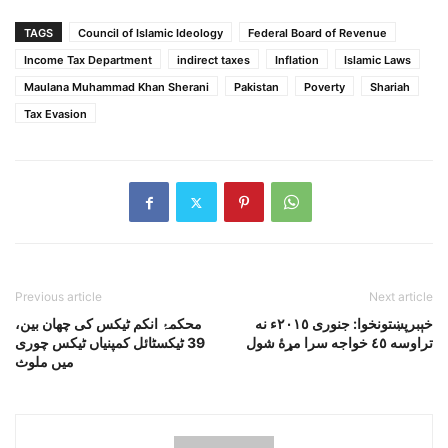
TAGS
Council of Islamic Ideology
Federal Board of Revenue
Income Tax Department
indirect taxes
Inflation
Islamic Laws
Maulana Muhammad Khan Sherani
Pakistan
Poverty
Shariah
Tax Evasion
Previous article
Next article
خېبرپښتونخوا: جنورى ٢٠١٥ء نه
محکمۂ انکم ٹیکس کی چھان بین،
تراوسه ٤٥ خواجه سرا مړۀ شول
39 ٹیکسٹائل کمپنیاں ٹیکس چوری
میں ملوث