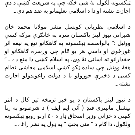
ټېکسونه لګولے نۀ شى ځکه چې په شريعت کښې د دې
اجازت نشته او دا د اسلامى تعليماتو په ضد هم دي ـ
د اسلامى نظرياتى کونسل مشر مولانا محمد خان
شيرانى نيوز لينز پاکستان سره په ځانګړې مرکه کښې
ووئيل :” بالواسطه ټېکسونه په ګاهکانو نيغ په نيغه اثر
غورځوي او داسې هر يو ګام چې ورسره ګاهکانو او
حقدارانو ته اسانى نۀ وى، په اسلام کښې دا منع دے ـ ”
هغۀ ووئيل چې ساده ټکو کښې اسلامى معاشى نظام
کښې د ذخيرې جوړولو يا د دولت راغونډولو اجازت
نشته ـ
د نيوز لينز پاکستان د يو خبر ترمخه تير کال د انټر
نيشنل مانيټرى فنډ ( آئى ايم ايف ) د شرطونو په رڼا
کښې د خزانې وزير اسحاق ډار د ٤٠ اربو روپو ټېکسونه
ولګول، دا ګام د ” منى بجټ ” په ډول په نظر راغے ـ