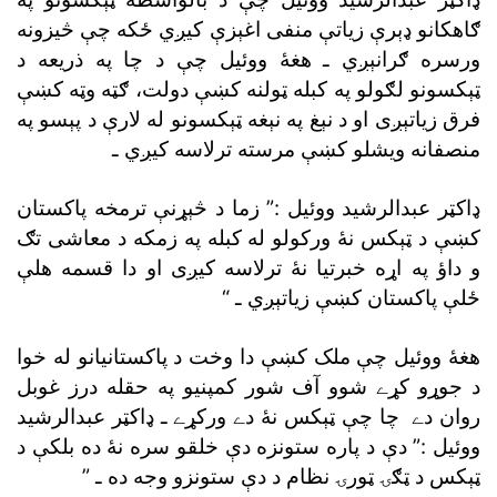
ګاهکانو ډېرې زياتې منفى اغېزې کيږي ځکه چې څيزونه
ورسره ګرانېږي ـ هغۀ ووئيل چې د چا په ذريعه د
ټېکسونو لګولو په کبله ټولنه کښې دولت، ګټه وټه کښې
فرق زياتېږى او د نېغ په نېغه ټېکسونو له لارې د پېسو په
منصفانه ويشلو کښې مرسته ترلاسه کيږي ـ
ډاکټر عبدالرشيد ووئيل :” زما د څېړنې ترمخه پاکستان
کښې د ټېکس نۀ ورکولو له کبله په زمکه د معاشى تګ
و داؤ په اړه خبرتيا نۀ ترلاسه کيږى او دا قسمه هلې
ځلې پاکستان کښې زياتېږي ـ “
هغۀ ووئيل چې ملک کښې دا وخت د پاکستانيانو له خوا
د جوړو کړے شوو آف شور کمپنيو په حقله درز غوبل
روان دے چا چې ټېکس نۀ دے ورکړے ـ ډاکټر عبدالرشيد
ووئيل :” دې د پاره ستونزه دې خلقو سره نۀ ده بلکې د
ټېکس د ټګۍ ټورۍ نظام د دې ستونزو وجه ده ـ ”