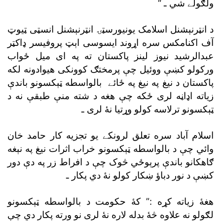
ولګولے شي ـ “
د انټرنېشنل اسلامک يونيورسټۍ انټرنېشنل انسټى ټيوټ
آف اکنامکس سره اړوند ايسوسى اېټ پروفيسر ډاکټر
عبدالرشيد نيوز لينز پاکستان ته په اى ميل ځواب
ورکولو کښې ووئيل چې پرمختګ کوونکى هيوادونه لکه
پاکستان د نيغ په نيغ په ځائے بالواسطه ټېکسونو باندې
زياته اډاڼه لرى ځکه چې هغه د شته منې طبقې نه د
ټېکسونو ترلاسه کولو وړتيا نۀ لرى ـ
اسلام آباد سره تعلق لرونکے يو تجزيه کار حامد خان
وائي چې د بالواسطه ټېکسونو خراب اثرات نيغ په نېغه
ګاهکانو باندې پرېوځي څوک چې د افراط زر په دې دور
کښې د نور دباؤ ښکار کولو نۀ دي پکار ـ
هغۀ زياته کړه :” کۀ حکومت د بالواسطه ټېکسونو
لګولو نه علاوه څۀ بدله لاره نۀ لرى نو ورته پکار دي چې