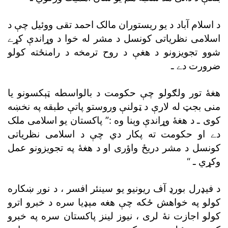
د اسلام آباد د يو ريستوران مالک احمد تقى ووئيل چې د
اسلامى نظرياتى کونسل د مشر له خوا د وړاندې کړے
شوو تجويزونو د هغې د روح ترمخه د رامنځته کولو
ضرورت دے ـ
هغۀ تور ولګولو چې حکومت د بالواسطه ټېکسونو يا
منى بجټ له لارې د ټولنې وروستو پاتې طبقه په نخښه
کوى ـ د هغۀ وړاندې وېنا وه :” پاکستان يو اسلامى ملک
دے او حکومت ته پکار دي چې د اسلامى نظرياتى
کونسل د مشر دريځ واؤرى او د هغۀ په تجويزونو عمل
وکړي ـ “
د فيډرل بورډ آف ريونيو يو سينئر افسر ، د نوږ ښکاره
کولو په خواهش ځکه چې هغه مېډيا سره د خبرو اترو
کولو اجازت نۀ لرى ، نيوز لينز پاکستان سره په خبرو