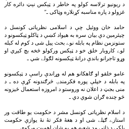
د ريونيو ترلاسه کولو په خاطر د ټېکس نېټ دائره کار
غزولو د پاره مناسبه کړنلاره وټاکى ـ”
حامد خان ووئيل چې د اسلامى نظرياتى کونسل د
چيئرمين دې بيان سره به هيواد کښې د ټاکلو ټېکسونو د
ستونزمن نظام په بابله نوے بحث پيل شى د کوم له کبله
لوے کاروبار خلق خو د ټېکس ورکولو څخه بچ کيږي او
وړو تاجرانو باندې درانۀ ټېکسونه لګولے شي ـ
عامو خلقو او ګاهکانو هم له وړاندې راسې د ټېکسونو
په بابله د خپلې پوره فکرمندۍ څرګندونه کړې ده ـ د
منى بجټ د اعلان نه وروستو د امروزه استعمال څيزونه
څو چنده ګران شوي دي ـ
د اسلام نظرياتى کونسل مشر د حکومت يو طاقت ور
استازے ګڼلے شى او د هغۀ فکر تۀ نۀ يوازې حکومت
بلکې د ذاتى مد شعبه هم يو شان اهميت ورکوي ـ