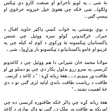
نۀ شى ـ په لويو تاجرانو او صنعت کارو دې ټېکس
ولګولے شى ځکه چې هغوئ خپل څيزونه خرڅوي او
پېسې ګټي ـ
د يوې پوښتنې په ځواب کښې ډاکټر جاويد اقبال د
حيرانۍ څرګندونې کولو سره ووئيل چې شتمن
پاکستانيان ټېکسونه نۀ ورکوي د کوم له کبله چې په
غريبو او عامو پاکستانيانو د ټېکسونو بار وراړولے شى ـ
مولانا محمد خان شيرانى دا هم ووئيل چې د کاغذونو
کرنسى په سرو زرو بدلول پکار دي چې يو دمنلو وړ او
طاقت ور ميډيم دے ـ هغۀ زياته کړه : ” د کاغذ د کرنسۍ
طاقت د رياست طاقت باندې اډاڼه لرى ګنى نو د دې
څۀ اهميت نشته ـ “
هغۀ زياته کړه چې ډالر ځکه طاقتوره کرنسى ده چې
امريکه يو طاقت ور ملک دے ګنى نو ډالر يوازې د کاغذ