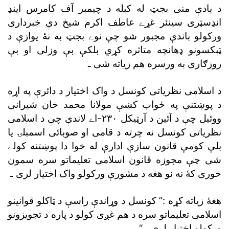
د يادې منى بجټ له کبله د چيمبر آف کامرس اينډ
انډسټرى سينئر غړے عاطف اکرم شيخ دې خبردارى
ورکولو باندې مجبور شو چې نوے بجټ به نۀ يوازې د
ټېکسونو ډهانچه متاثره کړي بلکې بې وزلى او بې
روزګارى به ورسره هم زياته شى ـ
د اسلامى نظرياتى کونسل د واک اختيار د دائرې په اړه
د پوښتنې په ځواب کښې مولانا محمد خان شيرانى
ووئيل چې د آئين د آرټيکل ٢٣٠-اے لاندې چې د اسلامى
نظرياتى کونسل نه چرته د قامى او صوبائى اسمبلۍ يا
بلې کومې قانون سازې ادارې له خوا دا پوښتنه کولے
شى چې مجوزه قانون اسلامى تعليماتو سره سمون
خورى کۀ نه نو هغه د مشورې ورکولو واک اختيار لرى ـ
هغۀ زياته کړه :” کونسل د وړاندې راسې د ټاکلو قوانينو
اسلامى تعليماتو سره د هم غږى کولو د پاره د تجويزونو
ورکولو اختيار لرى ـ “