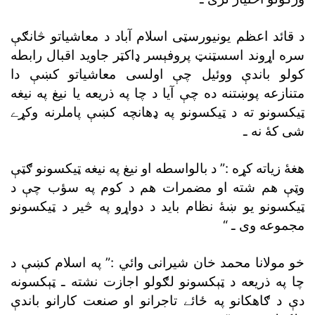
د قائد اعظم يونيورسټى اسلام آباد د معاشياتو څانګې
سره اړوند اسسټنټ پروفېسر ډاکټر جاويد اقبال رابطه
کولو باندې ووئيل چې اولسى معاشياتو کښې دا
متنازعه پوښتنه ده چې آيا د چا په ذريعه يا نيغ په نيغه
ټيکسونو ته د ټيکسونو په ډهانچه کښې پاملرنه وکړے
شى کۀ نه ـ
هغۀ زياته کړه :” د بالواسطه او نيغ په نيغه ټيکسونو ګټې
وټې هم شته او مضمرات هم د کوم په سؤب چې د
ټيکسونو يو ښۀ نظام بايد د دواړو په څير د ټيکسونو
مجموعه وى ـ “
خو مولانا محمد خان شيرانى وائي :” په اسلام کښې د
چا په ذريعه د ټېکسونو لګولو اجازت نشته ـ ټېکسونه
دې د ګاهکانو په ځائے تاجرانو او صنعت کارانو باندې