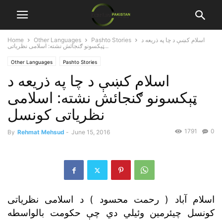
اسلام کښې د چا په ذريعه د
Pashto Stories
Other Languages
Home
ټېکسونو ګنجائش نشته: اسلامى نظرياتى...
Other Languages
Pashto Stories
اسلام کښې د چا په ذريعه د
ټېکسونو ګنجائش نشته: اسلامى
نظرياتى کونسل
1791
0
By
Rehmat Mehsud
-
June 15, 2016
اسلام آباد ( رحمت محسود ) د اسلامى نظرياتى
کونسل چيئرمين وئيلي دي چې حکومت بالواسطه