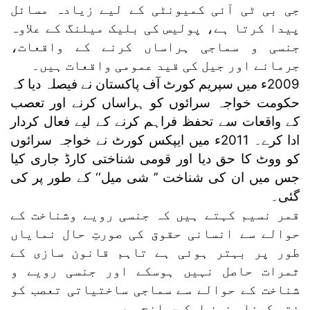
جی بی ٹی آئی کمیونٹی کے لیے زیادہ مسائل
پیدا کرتا ہے، پولیس کی بلیک میلنگ کے علاوہ
جنسی و سماجی ہراساں کرنے کے واقعات،
جرمانے اور جیل کی قید عمومی واقعات ہیں۔
2009ء میں سپریم کورٹ آف پاکستان نے فیصلہ دیا کہ
حکومت خواجہ سرائوں کو ہراساں کرنے اور تعصب
کے واقعات سے تحفظ فراہم کرنے کے لیے فعال کردار
ادا کرے۔ 2011ء میں ایپکس کورٹ نے خواجہ سرائوں
کو ووٹ کا حق دیا اور قومی شناختی کارڈ جاری کیا
جس میں ان کی شناخت ’’ شی میل‘‘ کے طور پر کی
گئی۔
قمر نسیم کہتے ہیں کہ جنسی رویے وشناخت کے
حوالے سے انسانی حقوق کی صورتِ حال نمایاں
طور پر بہتر ہوئی ہے تاہم قانون سازی کے
ثمرات حاصل نہیں ہوسکے اور جنسی رویے و
شناخت کے حوالے سے سماجی ساختیاتی تعصب کو
ختم کرنا ہنوز ایک چیلنج ہے۔