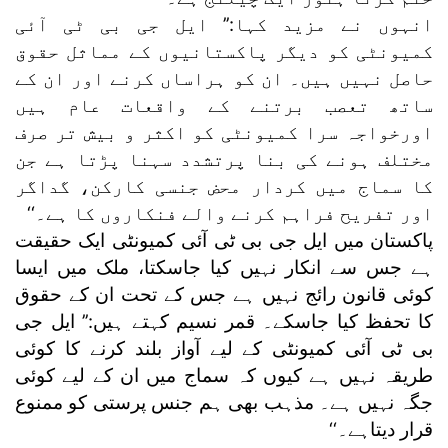
انہوں نے مزید کہا:’’ ایل جی بی ٹی آئی
کمیونٹی کو دیگر پاکستانیوں کے مماثل حقوق
حاصل نہیں ہیں۔ ان کو ہراساں کرنے اور ان کے
ساتھ تعصب برتنے کے واقعات عام ہیں
اورخواجہ سرا کمیونٹی کو اکثر و بیش تر صرف
مختلف ہونے کی بنا پرتشدد سہنا پڑتا ہے جن
کا سماج میں کردار محض جنسی کارکن، گداگر
اور تفریح فراہم کرنے والے فنکاروں کا ہے۔‘‘
پاکستان میں ایل جی بی ٹی آئی کمیونٹی ایک حقیقت
ہے جس سے انکار نہیں کیا جاسکتا، ملک میں ایسا
کوئی قانون رائج نہیں ہے جس کے تحت ان کے حقوق
کا تحفظ کیا جاسکے۔ قمر نسیم کہتے ہیں:’’ ایل جی
بی ٹی آئی کمیونٹی کے لیے آواز بلند کرنے کا کوئی
طریقہ نہیں ہے کیوں کہ سماج میں ان کے لیے کوئی
جگہ نہیں ہے۔ مذہب بھی ہم جنس پرستی کو ممنوع
قرار دیتاہے۔‘‘