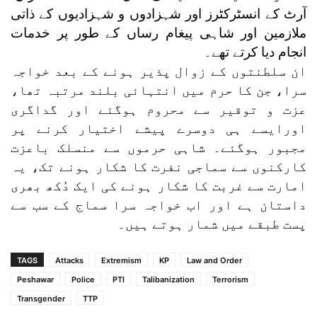
آرٹ کے انسٹرکٹرز اور شہزادوں و شہزادیوں کے ذاتی
ملازمین اور شاہی پیغام رساں کے طور پر خدمات
انجام دیا کرتے تھے۔
ان سلطنتوں کے زوال پذیر ہونے کے بعد خواجہ
سرا، جن کا حرم میں انتہائی بلند مرتبہ تھا،
عزت و توقیر سے محروم ہوگئے اور گداگری
اورایسے ہی دوسرے پیشے اختیار کرنے پر
مجبور ہوگئے۔ شاہی حرموں سے منسلک باعزت
کارکنوں سے سماجی نفرت کا شکار ہونے تک، یہ
امارت سے غربت کا شکار ہونے کی ایک دُکھ بھری
داستان ہے اور اب خواجہ سرا سماج کے سب سے
پست طبقے میں شمار ہوتے ہیں۔
TAGS
Attacks
Extremism
KP
Law and Order
Peshawar
Police
PTI
Talibanization
Terrorism
Transgender
TTP