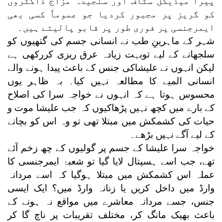
پیرا میڈیکل سٹاف اور سنجیدہ مزاج ڈاکٹروں
کو گریز پر مجبور کردیا جو عموماً کسی بھی
ایمرجنسی پر فوری طور پر قابو پالیتے ہیں۔
شہر کے ماہرینِ طب نے انسانی جسم کی گتھیوں کو
سلجھانے کے لیے توبہت زیادہ عرق ریزی کررکھی ہے
لیکن انہوں نے علیشاکی جنس کے باعث پیدا ہونے والے
انسانی المیے کا مطالعہ نہیں کیا۔ بہ ظاہر یوں
محسوس ہوتا ہے کہ انہوں نے خواجہ سرا کی اصلاح
کے بارے میں کچھ نہیں پڑھاکیوں کہ جب علیشا موت و
حیات کی کشمکش میں مبتلا تھی تو وہ اس کو بچانے
کے لیے آگے نہیں بڑھے۔
خواجہ سرا علیشا کے جسم پر گولیوں کے چھ زخم آئے
تھے، جب اسے ہسپتال لایا گیا تو شعبۂ ایمرجنسی کا
عملہ اس کشمکش میں مبتلا ہوگیا کہ اسے مردانہ
وارڈ میں داخل کریں یا زنانہ وارڈ میں؟ ایک ایسی
جنس، جسے مردانہ معاشرے میں مواقع نہ ہونے کے
باعث بھیک مانگ کر، مختلف تقریبات پر ناچ گا کر