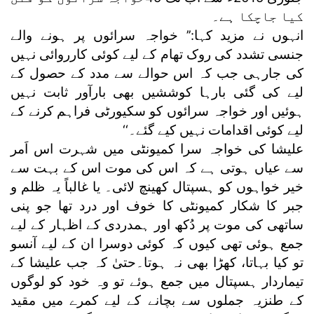
کیا جاچکا ہے۔
انہوں نے مزید کہا:’’ خواجہ سرائوں پر ہونے والے
جنسی تشدد کی روک تھام کے لیے کوئی کارروائی نہیں
کی جارہی جب کہ اس حوالے سے مدد کے حصول کے
لیے کی گئی بارہا کوششیں بھی بارآور ثابت نہیں
ہوئیں اور خواجہ سرائوں کو سکیورٹی فراہم کرنے کے
لیے کوئی اقدامات نہیں کیے گئے۔‘‘
علیشا کی خواجہ سرا کمیونٹی میں شہرت اس اَمر
سے عیاں ہوتی ہے کہ اس کی موت اس کے بہت سے
خیر خواہوں کو ہسپتال کھینچ لائی۔ یا غالباً یہ ظلم و
جبر کا شکار کمیونٹی کا خوف اور درد تھا جو پنی
ساتھی کی موت پر دُکھ اور ہمدردی کے اظہار کے لیے
جمع ہوئی تھی کیوں کہ کوئی دوسرا ان کے لیے آنسو
تو کیا بہاتا، کھڑا بھی نہ ہوتا۔حتیٰ کہ جب علیشا کے
تیماردار ہسپتال میں جمع ہوئے تو وہ خود کو لوگوں
کے طنزیہ جملوں سے بچانے کے لیے کمرے میں مقید