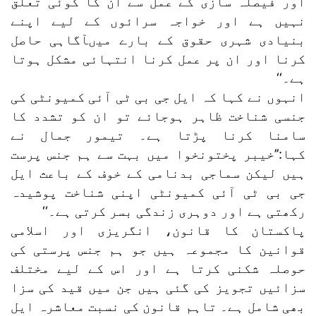
اور فیصلہ سازی کے عمل سے ان کا کوئی تعلق
نہیں ہے اور خواجہ سرائوں کے لیے اپنے
بنیادی شہری حقوق کے بارے میںآگاہی حاصل
کرنا اور ان پر عمل کرنا انتہائی مشکل ہوتا
ہے۔‘‘
انہوں نے کہا کہ ایل جی بی ٹی آئی کمیونٹی کی
جنسی شناخت ظاہر ہوجائے تو ان کو تشدد کا
سامنا کرنا پڑتا ہے۔ تیمور جمال نے
کہا:’’خیبر پختونخوا میں بہت سے ہم جنس پرست
ہیں لیکن سماجی بدنامی کے خوف کے باعث ایل
جی بی ٹی آئی کمیونٹی اپنی شناخت پوشیدہ
رکھتی ہے اور دوہری زندگی بسر کرتی ہے۔‘‘
پاکستان کا قانون، انگریزی اور اسلامی
قوانین کا مجموعہ ہیں جو ہم جنس پرستی کی
حوصلہ شکنی کرتا ہے اور اس کے لیے مختلف
سزائیں تجویز کی گئی ہیں جن میں قید کی سزا
بھی شامل ہے۔ تاہم قانون کی نسبت معاشرہ ایل