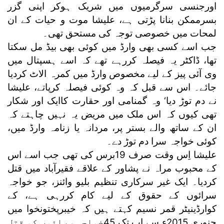
اورجنسی سرگرمیوں میں شریک ہوکر اپنی گزر
بسرممکن بنانا پڑتی ہے، علیشا موت و حیات کے ان
لمحات میں خصوصی توجہ کی مستحق تھی۔
جب اسے کسی بھی وارڈ میں کوئی بھی بیڈ مل سکتا
تھا، ڈاکٹر یہ فیصلہ کررہے تھے کہ اسے ہسپتال میں
وی آئی پیز کے لیے مخصوص وارڈ میں کمرہ الاٹ کردیا
جائے۔ اس سے قبل کہ وہ کوئی فیصلہ کرپاتے، علیشا
نے دم توڑ دیا‘ وہ گمنامی اور حقارت کاایک اور شکار
تھی کیوں کہ اس ملک میں مریض یہ نہیں چاہتے کہ
ان کے ساتھ والے بستر پر، مردانہ یا زنامہ وارڈ میں،
کوئی خواجہ سرا دم توڑ دے۔
علیشا اِس وقت صرف 19برس کی تھی جب اسے اس
کے محبوب مراہ نے پشاور کے علاقے فقیرآباد میں قتل
کردیا۔ ایک غیر سرکاری تنظیم بلیو وائنز، جو خواجہ
سرائوں کے حقوق کے لیے کام کررہی ہے، کے
کوارڈینیٹر قمر نسیم کہتے ہیں کہ خیبرپختونخوا میں
جنوری 2015ء سے اب تک 45خواجہ سرائوں کو قتل