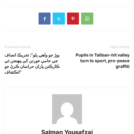
Previous article
Next article
Pupils in Taliban-hit valley
ٻوڙ جو واهي ٻلو“: تحريڪ انصاف
turn to sport, pro-peace
جي حامي عورتن کي پنهنجن ئي
graffiti
ڪارڪنن پاران حراسان ڪرڻ جو
انڪشاف”
Salman Yousafzai