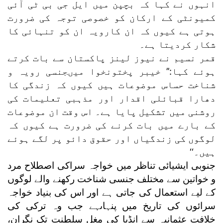
انہوں نے کہا کہ بچپن میں ایل جی بی ٹی آئی
کمیونٹی کے ارکان کو خصوصی توجہ کی ضرورت
ہوتی ہے کیوں کہ ان کارویہ ان کو تنہائی کا
شکار کردیتا ہے۔
قمر نسیم نے نیوز لینز پاکستان سے بات کرتے
ہوئے کہا:’’ خیبر پختونخوا میںجنسی رویہ و
شناخت حساس موضوعات ہیں کیوں کہ زندگی کا
دھارا قبائلی اقدار اور مذہبی تعلیمات کی
روشنی میں تشکیل پایا ہے۔ اس وقت ان موضوعات
کے بارے میں بات کرنے کی ضرورت ہے کیوں کہ
لوگوں کی زندگیاں اور حقوق دائو پر لگے ہوئے
ہیں۔‘‘
جنوبی ایشیائی تناظر میں خواجہ سراکی اصطلاح مرد
و خواتین سے مختلف جنسی شناخت رکھنے والے لوگوں
کے لیے استعمال کی جاتی ہے اور اس کی بنیاد خواجہ
سرائوں کی تاریخ میں پنہاںہے جب وہ ترکی کی
خلافتِ عثمانیہ سے انڈیا کی مغل سلطنت تک نگران،