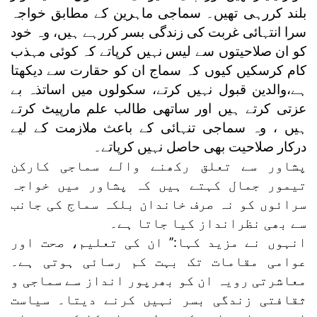
بلند کررہی تھیں۔ سماجی ماہرین کے مطابق خواجہ
سرا انتہائی غربت کی زندگی بسر کررہے ہیں، وہ خود
کو ان صلاحیتوں سے لیس نہیں کرپاتے کہ کوئی مہذب
کام کرسکیں کیوں کہ سماج ان کو حقارت سے دیکھتا
ہے،والدین قبول نہیں کرتے، سکولوں میں اساتذہ بے
عزتی کرتے ہیں اور ساتھی طالب علم مارپیٹ کرتے
ہیں ، وہ سماجی تنہائی کے باعث ملازمت کے لیے
درکار صلاحیت بھی حاصل نہیں کرپاتے۔
پشاور سے تعلق رکھنے والے سماجی کارکن
تیمور جمال کہتے ہیں کہ پشاور میں خواجہ
سرائوں کو نہ صرف خاندان بلکہ سماج کی جانب
سے بھی نظرانداز کیا جاتا ہے۔
انہوں نے مزید کہا:’’ ان کی تعلیم، صحت اور
عوامی مقامات تک بہت کم رسائی ہوتی ہے۔
معاشرتی رویہ ان کو بھرپور انداز سے سماجی و
ثقافتی زندگی بسر نہیں کرنے دیتا۔ سیاست