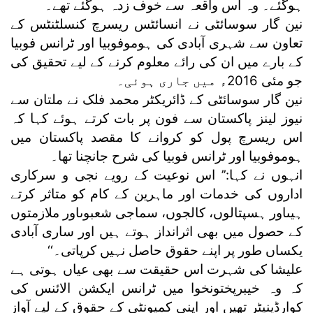
ہوگئے۔ وہ اس واقعہ سے خوف زدہ ہوگئے تھے۔
نین گار سوسائٹی نے انسائٹس ریسرچ کنسلٹنٹس کے
تعاون سے شہری آبادی کی ہوموفوبیا اور ٹرانس فوبیا
کے بارے میں ان کی رائے معلوم کرنے کے لیے تحقیق کی
جو مئی 2016ء میں جاری ہوئی۔
نین گار سوسائٹی کے ڈائریکٹر محمد فلک نے ملتان سے
نیوز لینز پاکستان سے فون پر بات کرتے ہوئے کہا کہ
اس ریسرچ پول کو کروانے کا مقصد پاکستان میں
ہوموفوبیا اور ٹرانس فوبیا کی شرح جانچنا تھا۔
انہوں نے کہا:’’ اس نوعیت کے رویے نجی و سرکاری
اداروں کی خدمات اور ماہرین کے کام کو متاثر کرتے
ہیںاور ہسپتالوں، کالجوں، سماجی شعبوںاور ملازمتوں
کے حصول میں بھی اثرانداز ہوتے ہیں اور ساری آبادی
یکساں طور پر اپنے حقوق حاصل نہیں کرپاتی۔‘‘
علیشا کی شہرت اس حقیقت سے بھی عیاں ہوتی ہے
کہ وہ خیبرپختونخوا میں ٹرانس ایکشن الائنس کی
کوارڈینیٹر تھیں اور اپنی کمیونٹی کے حقوق کے لیے آواز