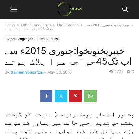
خیبرپختونخوا:جنوری 2015ء سے
Urdu Stories
Other Languages
Home
اب تک45خواجہ سرا ہلاک ہوئے
Other Languages
Urdu Stories
خیبرپختونخوا:جنوری 2015ء سے
اب تک45خواجہ سرا ہلاک ہوئے
1707
0
By
Salman Yousafzai
-
May 30, 2016
پشاور (سلمان یوسف زئی سے) علیشا کو گزشتہ
ہفتے جب شدید زخمی حالت میں پشاور کے سب سے
بڑے ہسپتال لایا گیا تواس نے سفید کوٹ پہنے