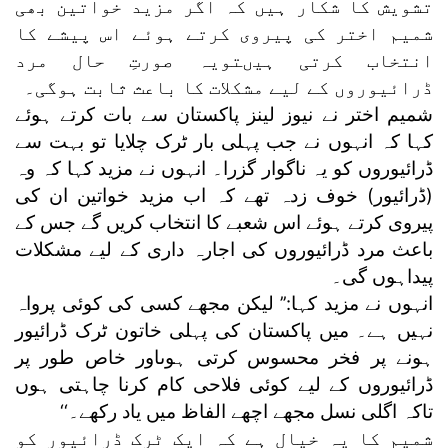
تشویش کا شکار ہیں کہ اگر مزید خواتین بھی
شمیم اختر کی پیروی کرتے ہوئے اس پیشے کا
انتخاب کرتی ہیںتویہ صورتِ حال مرد
ڈرائیوروں کے لیے مشکلات کا باعث ثابت ہوگی۔
شمیم اختر نے نیوز لینز پاکستان سے بات کرتے ہوئے
کہا کہ انہوں نے جب پہلی بار ٹرک چلایا تو بہت سے
ڈرائیوروں کو یہ ناگوار گزرا۔ انہوں نے مزید کہا کہ وہ
(ڈرائیور) خوف زدہ تھے کہ اب مزید خواتین ان کی
پیروی کرتے ہوئے اس شعبے کا انتخاب کریں گے جس کے
باعث مرد ڈرائیوروں کی اجارہ داری کے لیے مشکلات
پیداہوں گی۔
انہوں نے مزید کہا:’’ لیکن مجھے کسی کی کوئی پرواہ
نہیں ہے۔ میں پاکستان کی پہلی خاتون ٹرک ڈرائیور
ہونے پر فخر محسوس کرتی ہوںاور خاص طور پر
ڈرائیوروں کے لیے کوئی فلاحی کام کرنا چاہتی ہوں
تاکہ اگلی نسل مجھے اچھے الفاظ میں یاد رکھے۔‘‘
شمیم کا یہ خیال ہے کہ ایک ٹرک ڈرائیور کو