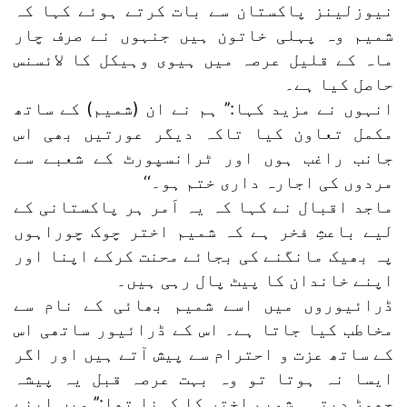
نیوزلینز پاکستان سے بات کرتے ہوئے کہا کہ
شمیم وہ پہلی خاتون ہیں جنہوں نے صرف چار
ماہ کے قلیل عرصہ میں ہیوی وہیکل کا لائسنس
حاصل کیا ہے۔
انہوں نے مزید کہا:’’ ہم نے ان (شمیم) کے ساتھ
مکمل تعاون کیا تاکہ دیگر عورتیں بھی اس
جانب راغب ہوں اور ٹرانسپورٹ کے شعبے سے
مردوں کی اجارہ داری ختم ہو۔‘‘
ماجد اقبال نے کہا کہ یہ اَمر ہر پاکستانی کے
لیے باعثِ فخر ہے کہ شمیم اختر چوک چوراہوں
پہ بھیک مانگنے کی بجائے محنت کرکے اپنا اور
اپنے خاندان کا پیٹ پال رہی ہیں۔
ڈرائیوروں میں اسے شمیم بھائی کے نام سے
مخاطب کیا جاتا ہے۔ اس کے ڈرائیور ساتھی اس
کے ساتھ عزت و احترام سے پیش آتے ہیں اور اگر
ایسا نہ ہوتا تو وہ بہت عرصہ قبل یہ پیشہ
چھوڑ دیتی۔ شمیم اختر کا کہنا تھا:’’ میں اپنے