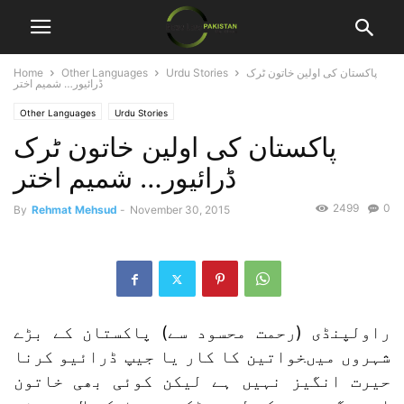
پاکستان کی اولین خاتون ٹرک
Urdu Stories
Other Languages
Home
ڈرائیور… شمیم اختر
Other Languages
Urdu Stories
پاکستان کی اولین خاتون ٹرک
ڈرائیور… شمیم اختر
2499
0
By
Rehmat Mehsud
-
November 30, 2015
راولپنڈی (رحمت محسود سے) پاکستان کے بڑے
شہروں میںخواتین کا کار یا جیپ ڈرائیو کرنا
حیرت انگیز نہیں ہے لیکن کوئی بھی خاتون