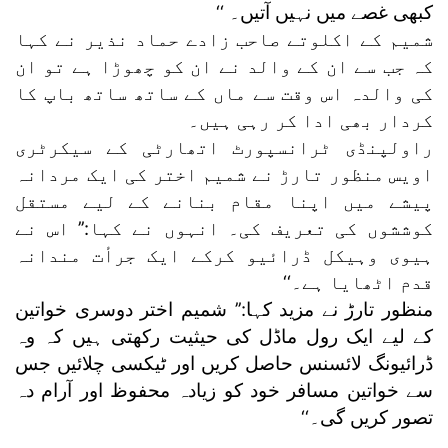
کبھی غصے میں نہیں آتیں۔ ‘‘
شمیم کے اکلوتے صاحب زادے حماد نذیر نے کہا
کہ جب سے ان کے والد نے ان کو چھوڑا ہے تو ان
کی والدہ اس وقت سے ماں کے ساتھ ساتھ باپ کا
کردار بھی ادا کر رہی ہیں۔
راولپنڈی ٹرانسپورٹ اتھارٹی کے سیکرٹری
اویس منظور تارڑ نے شمیم اختر کی ایک مردانہ
پیشے میں اپنا مقام بنانے کے لیے مستقل
کوششوں کی تعریف کی۔ انہوں نے کہا:’’ اس نے
ہیوی وہیکل ڈرائیو کرکے ایک جرأت مندانہ
قدم اٹھایا ہے۔‘‘
منظور تارڑ نے مزید کہا:’’ شمیم اختر دوسری خواتین
کے لیے ایک رول ماڈل کی حیثیت رکھتی ہیں کہ وہ
ڈرائیونگ لائسنس حاصل کریں اور ٹیکسی چلائیں جس
سے خواتین مسافر خود کو زیادہ محفوظ اور آرام دہ
تصور کریں گی۔‘‘