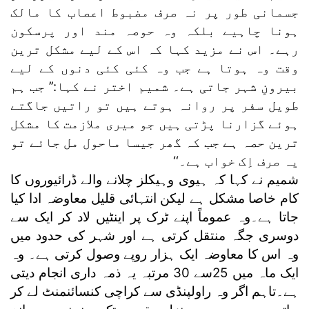
جسمانی طور پر نہ صرف مضبوط اعصاب کا مالک
ہونا چاہیے بلکہ وہ حوصہ مند اور پرسکون
رہے۔ اس نے مزید کہا کہ اس کے لیے مشکل ترین
وقت وہ ہوتا ہے جب وہ کئی کئی دنوں کے لیے
بیرونِ شہر جاتی ہے۔ شمیم اختر نے کہا:’’ جب ہم
طویل سفر پر روانہ ہوتے ہیں تو راتیں جاگتے
ہوئے گزارنا پڑتی ہیں جو میری ملازمت کا مشکل
ترین حصہ ہے جب کہ گھر جیسا ماحول مل جائے تو
یہ صرف اِک خواب ہے۔‘‘
شمیم نے کہا کہ ہیوی وہیکلز چلانے والے ڈرائیوروں کا
کام خاصا مشکل ہے لیکن انتہائی قلیل معاوضہ ادا کیا
جاتا ہے۔وہ عموماً اپنے ٹرک پر اینٹیں لاد کر ایک سے
دوسری جگہ منتقل کرتی ہے اور شہر کی حدود میں
وہ اس کا معاوضہ ایک ہزار روپے وصول کرتی ہے۔ وہ
ایک ماہ میں 25سے 30 مرتبہ یہ ذمہ داری انجام دیتی
ہے۔تاہم اگر وہ راولپنڈی سے کراچی کنسائنمنٹ لے کر