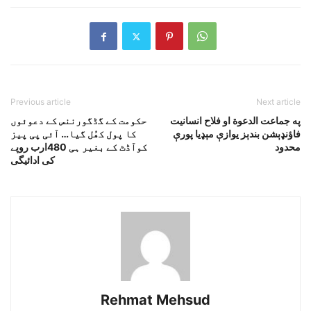
Previous article
Next article
په جماعت الدعوة او فلاح انسانيت
حکومت کے گڈگورننس کے دعوئوں
فاؤنډېشن بندېز يوازې مېډيا پورې
کا پول کھُل گیا… آئی پی پیز
محدود
کوآڈٹ کے بغیر ہی 480ارب روپے
کی ادائیگی
Rehmat Mehsud