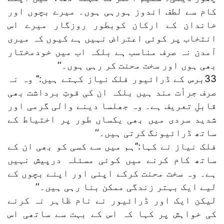
کام سے لطف اندوز ہورہی ہوں۔ میرے بچوں اور
خاندان کے ارکان کوبطور روزگار میرے اس
انتخاب پر کوئی اعتراض نہیں ہے کیوں کہ میری
آمدن نہ صرف مناسب ہے بلکہ اب میں خودمختار
بھی ہوں اور سخت محنت کر رہی ہوں۔‘‘
33برس کے ڈرائیور فلک نیاز کہتے ہیں:’’ وہ نہ
صرف جرأت مند ہیں بلکہ ان کی قوتِ برداشت بھی
قابلِ تعریف ہے۔ وہ جھلسا دینے والی گرمی اور
شدید سردی میں بھی یکساں طور پر اختیاط کے
ساتھ ڈرائیونگ کرتی ہیں۔‘‘
فلک نیاز نے کہا:’’ہم میں سے کسی کو بھی ان کے
ساتھ کام کرنے میں کوئی مسئلہ درپیش نہیں
ہے۔ وہ سخت محنت کرکے اپنی اور اپنے بچوں کے
لیے ایک بہتر زندگی ممکن بنا رہی ہیں۔‘‘
لیکن ایک اور ڈرائیور نے نام ظاہر نہ کرنے
کی خواہش پر کہا کہ اس کے بہت سے ساتھی اس