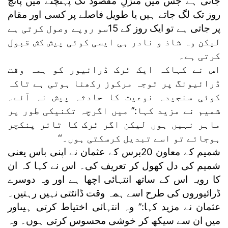
جاتی ہے جس میں منزلِ مقصود تک پہنچنے میں پانچ
روز تک لگ جاتے ہیں یا طویل فاصلے پر کسی اور مقام
پر جاتی ہے تو ایک روز کے 15سو روپے وصول کرتی ہے
لیکن وہ شاذ و نادر ہی ایسی کوئی پیش کش قبول
کرتی ہے۔
اس نے کہاکہ ایک ٹرک ڈرائیور کو ہمہ وقت
ڈرائیونگ پر توجہ مرکوز رکھنا ہوتی ہے تاکہ
کوئی سنجیدہ نوعیت کا حادثہ پیش نہ آئے۔
شمیم نے مزید کہا:’’ میں اگرچہ تکنیکی طور پر
ماہر نہیں ہوں لیکن اگر ٹرک کا ٹائر پنکچر
ہوجائے تو اسے تبدیل کرسکتی ہوں۔‘‘
شمیم کے معاون 20برس کے عثمان نے اپنی باس یعنی
شمیم کی دل کھول کر تعریف کی۔ اس نے کہا کہ ان
کا رویہ اس کے ساتھ انتہائی اچھا ہے اور وہ دوسرے
ڈرائیوروں کی طرح اسے ہمہ وقت ڈانٹتی نہیں رہتیں۔
عثمان نے مزید کہا:’’ وہ انتہائی اختیاط کرتی ہیںاور
میں ان سے سیکھ کر خوشی محسوس کرتی ہوں۔ وہ