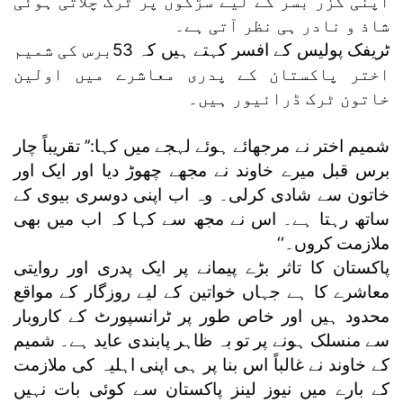
اپنی گزر بسر کے لیے سڑکوں پر ٹرک چلاتی ہوئی
شاذ و نادر ہی نظر آتی ہے۔
ٹریفک پولیس کے افسر کہتے ہیں کہ 53برس کی شمیم
اختر پاکستان کے پدری معاشرے میں اولین
خاتون ٹرک ڈرائیور ہیں۔
شمیم اختر نے مرجھائے ہوئے لہجے میں کہا:’’ تقریباً چار
برس قبل میرے خاوند نے مجھے چھوڑ دیا اور ایک اور
خاتون سے شادی کرلی۔ وہ اب اپنی دوسری بیوی کے
ساتھ رہتا ہے۔ اس نے مجھ سے کہا کہ اب میں بھی
ملازمت کروں۔‘‘
پاکستان کا تاثر بڑے پیمانے پر ایک پدری اور روایتی
معاشرے کا ہے جہاں خواتین کے لیے روزگار کے مواقع
محدود ہیں اور خاص طور پر ٹرانسپورٹ کے کاروبار
سے منسلک ہونے پر تو بہ ظاہر پابندی عاید ہے۔ شمیم
کے خاوند نے غالباً اس بنا پر ہی اپنی اہلیہ کی ملازمت
کے بارے میں نیوز لینز پاکستان سے کوئی بات نہیں