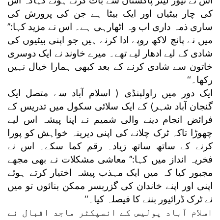
اس نے نیوز لینز پاکستان سے بات کرتے ہوئے کہاکہ اس
کی چار بیٹیاں اور ایک بیٹا ہے جن کی پرورش کی
ساری ذمہ داری اب وہ اٹھارہی ہے۔ اس نے مزید کہا:’’
میں نے پانچ لاکھ روپے ادا کرنے ہیں جو اپنی بیٹیوں کی
شادی کے لیے ادھار لیے تھے۔ میرے خاوند نے ایک دوسری
خاتون سے شادی کرنے کے بعد کبھی ہمارا خیال نہیں
رکھا۔‘‘
ایک دور میں راولپنڈی ( اسلام آباد سے متصل ایک
گنجان آباد شہر) کے ایک سلائی سکول میں تدریس کے
فرائض انجام دینے والی شمیم نے اپنا پیشہ اس لیے
چھوڑا تاکہ ٹرک چلانے کی اپنی دیرینہ خواہش کو پورا
کرنے کے ساتھ ساتھ زیادہ رقم کما سکے۔ اس نے
فخریہ انداز میں کہا:’’ معاشی مشکلات نے بھی مجھے
مجبور کیا کہ میں ایک مہذب پیشہ اختیار کرتے ہوئے
اپنی اور اپنے خاندان کی گزربسر ممکن بنائوں تو میں
نے ٹرک ڈرائیور بننے کا فیصلہ کیا۔‘‘
اسلام آباد پولیس کے انسپکٹر ماجد اقبال نے