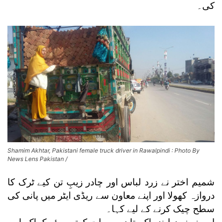
کی۔
Shamim Akhtar, Pakistani female truck driver in Rawalpindi : Photo By
News Lens Pakistan /
شمیم اختر نے زرد لباس اور چادر زیبِ تن کیے ٹرک کا
دروازہ کھولا اور اپنے معاون سے ریڈی ایٹر میں پانی کی
سطح چیک کرنے کے لیے کہا۔