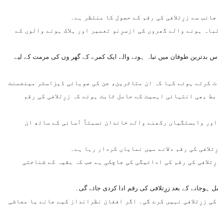
انب سے زرِتلافی کی رقم کے حصول کا منتظر ہے۔
باہ ہونے والے گھروں کی ازسرِنو تعمیر اور ہلاک ہونے والوں کے
۔ اس بدترین طوفان میں تباہ ہونے والے ایک کمرے کے گھر وں کی مرمت کے لیے
ت کرتے ہوئے کہا کہ ان متاثرین، جن کی صوبائی ڈیزاسٹر مینجمنٹ
ط بھی انتہائی اہمیت کے حامل ثابت ہوئے کہ زرِتلافی کی رقم
 اور وابستگیاں رکھنے والے خاندان نسبتاً آسانی کے ساتھ ان
لافی کی رقم دلانے میں نمایاں کردار رہا ہے۔
 پاکستان سے بات کرتے ہوئے کہا کہ ہلاک ہونے والے 45افراد میں سے 31کے خاندانوں کو اب تک زرِتلافی کی رقم کی ادائیگی کی جاچکی ہے جب کہ بقیہ کے شناختی
ل ہوجانے کے بعد زرِتلافی کی رقم ادا کردی جائے گی۔
ی زرِتلافی نہیں کرے گی۔ اگر افغان نظرانداز کیے جانے یا معاشی