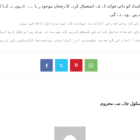
اد کو ذاتی فوائد کے لیے استعمال کرنے کا رجحان موجود رہا ہے۔ انہوں نے کہا ک
نہیں ہونے دے گی۔
ی کے پاس قدرتی آفات سے نپٹنے کے لیے وسائل ناکافی ہیں۔
س کی خدمات حاصل کرنے کی کوشش کریں گے جس سے نہ صرف پراونشل ڈیزاس
ٹ ا تھارٹی کو جدید مشینری اور ڈیزاسٹر مینجمنٹ تکنیکوں کی تربیت 
 سکول جانے سے محروم