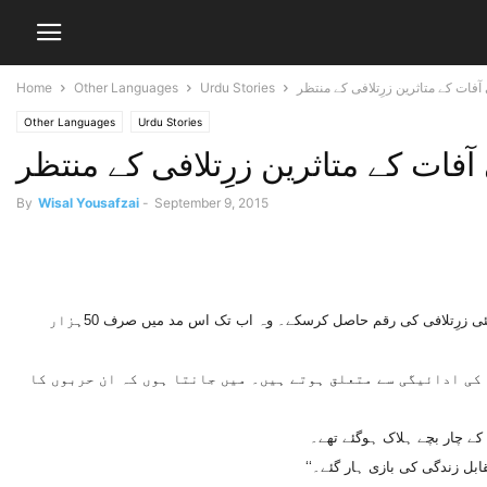
آفات کے متاثرین زرِتلافی کے منتظر
Urdu Stories
Other Languages
Home
Other Languages
Urdu Stories
آفات کے متاثرین زرِتلافی کے منتظر
By
Wisal Yousafzai
-
September 9, 2015
پشاور (وصال یوسف زئی سے) پھلوں کی ریڑھی لگانے والا شاہ پور ہر دوسرے روز ڈپٹی کمشنر پشاور کے دفتر کا رُخ کرتا ہے تاکہ حکومت کی جانب سے وعدہ کی گئی زرِتلافی کی رقم حاصل کرسکے۔ وہ اب تک اس مد میں صرف 50ہزار
م کی ادائیگی سے متعلق ہوتے ہیں۔ میں جانتا ہوں کہ ان حربوں کا