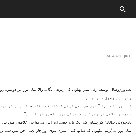
4826
0
روپے ہی وصول کرپایا ہے۔
شاہ پور نے کہا:’’ میں جب بھی ڈپٹی کمشنر کے دفتر جاتا ہوں تو میر
مقصد زرِتلافی کی رقم کی ادائیگی میں تاخیر کرنا ہے۔‘‘
26جولائی 2015ء کو پشاور کے ایک بڑے حصے اور اس کے نواحی علاقوں میں تباہ کن طوفان نے زبردست تباہی مچائی تھی جس میں شاہ پور خان کی اہلیہ اور اس کے چار بچے ہلاک ہوگئے تھے۔
شاہ پور نے پُرنم آنکھوں کے ساتھ کہا:’’ میری بیوی اور چار بچے ، جن میں سے بڑے کی عمر 14اور چھوٹے کی صرف چار روز تھی، اس بے رحم طوفان اور بارش کے مقابل زندگ