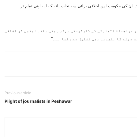
ہ ان کی حکومت اس اخلاقی برائی سے نجات پانے کے لیے اپنی تمام تر
ٹر مینجمنٹ اتھارٹی کی کارکردگی بہتر ہوگی بلکہ لوگوں کو اضافی
دینے کا منصوبہ بھی تشکیل دے رکھا ہے۔‘‘
Previous article
Plight of journalists in Peshawar