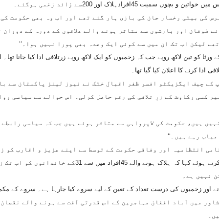
4افرادہلاک اور 200سے زائد زخمی ہوگئے۔
رس کی بیٹی رخسار جان کی بازی ہار گئے تھے اور اب وہ بھی حکومت کی ج
ے طوفان اور بارشوں سے متاثر ہونے والے علاقوں کے دورہ کے دوران ت
تھے لیکن اب تک ان میں سے کوئی ایک وعدہ بھی پورا نہیں ہوا۔‘‘
ورثا کو تین لاکھ روپے جب کہ زخمیوں کو ایک لاکھ روپے زرتلافی ادا کیا جانا تھا
 کے چیف ایگزیکٹو افسر ظفر اقبال خٹک نے نیوز لینز پاکستان سے با
کسی رکاوٹ کے زرِ تلافی کی رقم حاصل کرلی۔ اس حوالے سے سیاسی رواب
نہیں ہیں، حکومت کی لاپرواہی سے متاثر ہوئے ہیں جب کہ سیاسی رابطے
میاب رہے ہیں۔‘‘
ی انتظامیہ اور وفاقی حکومت کے توسط سے اپنے عزیز و اقارب کو زرِت
ڈیزاسٹر مینجمنٹ کے سربراہ ڈپٹی کمشنر پشاور نے نیو ز لینز
ن نہیں ہے۔
لگانے اور زخمیوں کی درست تعداد کے تعین کے لیے سروے کیا جارہا ہے۔ سروے کے مکم
اور میں آباد افغان مہاجرین کے اس قدرتی آفت سے ہونے والے نقصان ک
یں۔