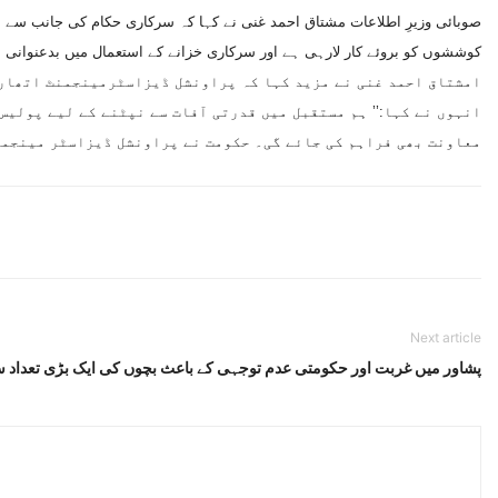
صوبائی وزیرِ اطلاعات مشتاق احمد غنی نے کہا کہ سرکاری حکام کی جانب سے امد
کوششوں کو بروئے کار لارہی ہے اور سرکاری خزانے کے استعمال میں بدعنوانی 
امشتاق احمد غنی نے مزید کہا کہ پراونشل ڈیزاسٹرمینجمنٹ اتھارٹ
انہوں نے کہا:’’ ہم مستقبل میں قدرتی آفات سے نپٹنے کے لیے پولی
معاونت بھی فراہم کی جائے گی۔ حکومت نے پراونشل ڈیزاسٹر مینجمن
Next article
پشاور میں غربت اور حکومتی عدم توجہی کے باعث بچوں کی ایک بڑی تعداد