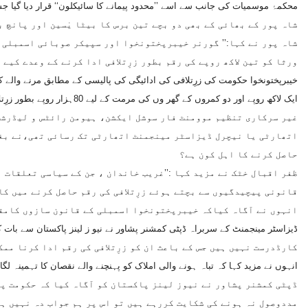
محکمۂ موسمیات کی جانب سے اسے ’’محدود پیمانے کا سائیکلون‘‘ قرار دیا گیا جس میں خواتین و بچوں سمیت 5
شاہ پور کے بھائی کے بھی دو بچے تین برس کا بیٹا یٰسین اور پانچ ب
شاہ پور نے کہا:’’ گورنر خیبرپختونخوا اور سپیکر صوبائی اسمبلی ن
ورثا کو تین لاکھ روپے کی رقم بطور زرِتلافی ادا کرنے کے وعدے کیے 
خیبرپختونخوا حکومت کی زرِتلافی کی ادائیگی کی پالیسی کے مطابق مرنے والے کے 
ایک لاکھ روپے اور دو کمروں کے گھر وں کی مرمت کے لیے 80ہزار روپے بطور زرِتلافی ادا کرنے کا اعلان کیا گیا تھا۔
غیر سرکاری تنظیم موومنٹ فار سوشل ایکشن، ہیومن رائٹس و لیڈرشپ
اتھارٹی یا نیچرل ڈیزاسٹر مینجمنٹ اتھارٹی تک رسائی تھی،نے بغیر 
حاصل کرنے کا اہل کون ہے؟
ظفر اقبال خٹک نے مزید کہا :’’غریب خاندان ، جن کے سیاسی تعلقات 
قانونی پیچیدگیوں سے بچتے ہوئے زرِتلافی کی رقم حاصل کرنے میں کا
انہوں نے آگاہ کیاکہ خیبرپختونخوا اسمبلی کے قانون سازوں کامقام
کارڈدرست نہیں ہیں جس کے باعث ان کو زرِتلافی کی رقم ادا کرنا ممک
انہوں نے مزید کہا کہ تباہ ہونے والی املاک کو پہنچنے والے نقصان کا تہمینہ 
ڈپٹی کمشنر پشاور نے نیوز لینز پاکستان کو آگاہ کیا کہ حکومت پش
مددوصول نہ ہونے کی شکایت کررہے ہیں تو اس پر ہم جواب دہ نہیں ہ