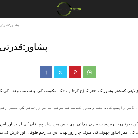
پشاور:قدرتی 
پشاور:قدرتی 
ی گھر واپسی کچھ نئے وعدوں کے ساتھ ہوتی ہے جو زرِتلافی کی مکمل رق
ی کی بازی ہار گئے۔‘‘