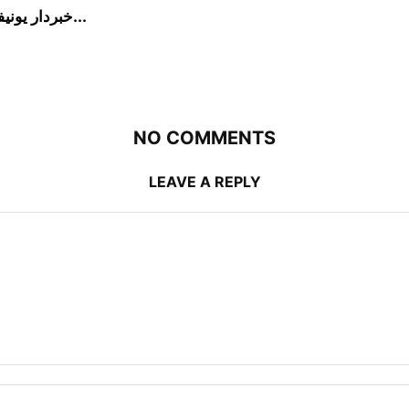
خبردار یونیفارم پر لگے کیمرہ کی آنکھ آپ کو دیکھ رہی...
NO COMMENTS
LEAVE A REPLY