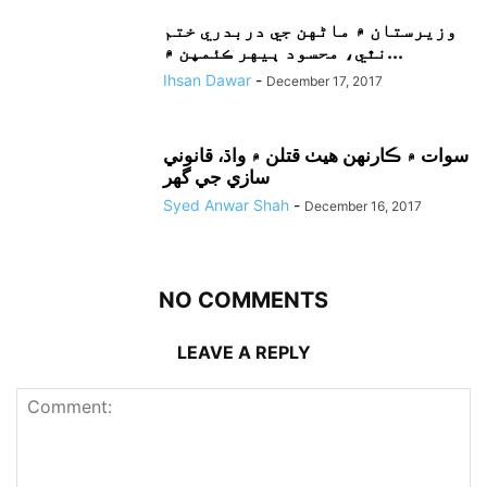
وزيرستان ۾ ماڻهن جي دربدري ختم
نٿي، محسود ٻيهر ڪئمپن ۾...
Ihsan Dawar
-
December 17, 2017
سوات ۾ ڪارنهن هيٺ قتلن ۾ واڌ، قانوني
سازي جي گهر
Syed Anwar Shah
-
December 16, 2017
NO COMMENTS
LEAVE A REPLY