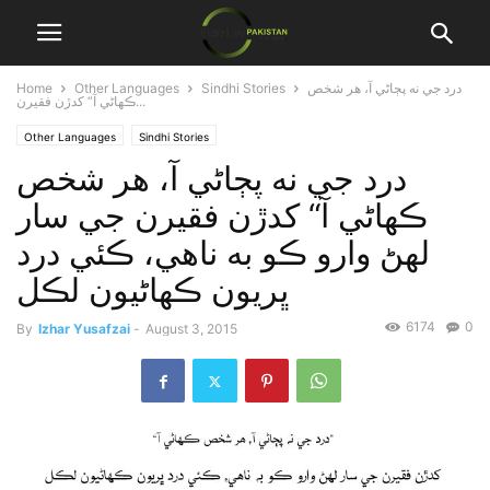
Home
Other Languages
Sindhi Stories
درد جي نه پڄاڻي آ، هر شخص
ڪهاڻي آ“ کدڙن فقيرن...
Other Languages
Sindhi Stories
درد جي نه پڄاڻي آ، هر شخص
ڪهاڻي آ“ کدڙن فقيرن جي سار
لهڻ وارو ڪو به ناهي، ڪئي درد
ڀريون ڪهاڻيون لڪل
6174
0
By
Izhar Yusafzai
-
August 3, 2015